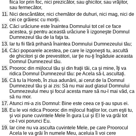
fiica lor prin foc, nici prezicător, sau ghicitor, sau vrăjitor,
sau fermecător,
11.
Nici descântător, nici chemător de duhuri, nici mag, nici de
cei ce grăiesc cu morţii.
12.
Căci urâciune este înaintea Domnului tot cel ce face
acestea, şi pentru această urâciune îi izgoneşte Domnul
Dumnezeul tău de la faţa ta.
13.
Iar tu fii fără prihană înaintea Domnului Dumnezeului tău;
14.
Căci popoarele acestea, pe care le izgoneşti tu, ascultă
de ghicitori şi de prevestitori, iar ţie nu-ţi îngăduie aceasta
Domnul Dumnezeul tău.
15.
Prooroc din mijlocul tău şi din fraţii tăi, ca şi mine, îţi va
ridica Domnul Dumnezeul tău: pe Acela să-L ascultaţi.
16.
Că tu la Horeb, în ziua adunării, ai cerut de la Domnul
Dumnezeul tău şi ai zis: Să nu mai aud glasul Domnului
Dumnezeului meu şi focul acesta mare să nu-l mai văd, ca
să nu mor.
17.
Atunci mi-a zis Domnul: Bine este ceea ce ţi-au spus ei.
18.
Eu le voi ridica Prooroc din mijlocul fraţilor lor, cum eşti tu,
şi voi pune cuvintele Mele în gura Lui şi El le va grăi tot
ce-I voi porunci Eu.
19.
Iar cine nu va asculta cuvintele Mele, pe care Proorocul
Acela le va grăi în numele Meu, aceluia îi voi cere