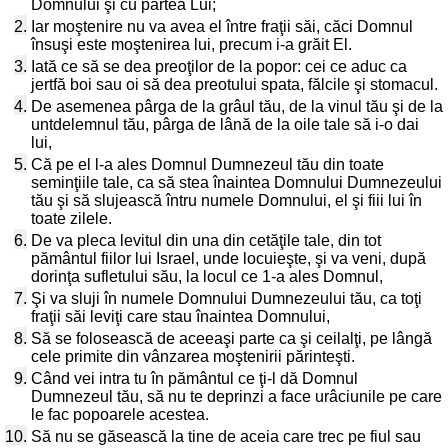
Domnului şi cu partea Lui;
2.
Iar moştenire nu va avea el între fraţii săi, căci Domnul
însuşi este moştenirea lui, precum i-a grăit El.
3.
Iată ce să se dea preoţilor de la popor: cei ce aduc ca
jertfă boi sau oi să dea preotului spata, fălcile şi stomacul.
4.
De asemenea pârga de la grâul tău, de la vinul tău şi de la
untdelemnul tău, pârga de lână de la oile tale să i-o dai
lui,
5.
Că pe el l-a ales Domnul Dumnezeul tău din toate
seminţiile tale, ca să stea înaintea Domnului Dumnezeului
tău şi să slujească întru numele Domnului, el şi fiii lui în
toate zilele.
6.
De va pleca levitul din una din cetăţile tale, din tot
pământul fiilor lui Israel, unde locuieşte, şi va veni, după
dorinţa sufletului său, la locul ce 1-a ales Domnul,
7.
Şi va sluji în numele Domnului Dumnezeului tău, ca toţi
fraţii săi leviţi care stau înaintea Domnului,
8.
Să se folosească de aceeaşi parte ca şi ceilalţi, pe lângă
cele primite din vânzarea moştenirii părinteşti.
9.
Când vei intra tu în pământul ce ţi-l dă Domnul
Dumnezeul tău, să nu te deprinzi a face urâciunile pe care
le fac popoarele acestea.
10.
Să nu se găsească la tine de aceia care trec pe fiul sau