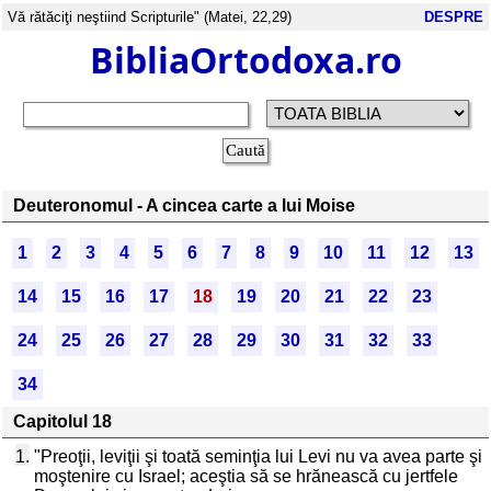
Vă rătăciţi neştiind Scripturile" (Matei, 22,29)
DESPRE
BibliaOrtodoxa.ro
Deuteronomul - A cincea carte a lui Moise
1
2
3
4
5
6
7
8
9
10
11
12
13
14
15
16
17
18
19
20
21
22
23
24
25
26
27
28
29
30
31
32
33
34
Capitolul 18
1.
"Preoţii, leviţii şi toată seminţia lui Levi nu va avea parte şi
moştenire cu Israel; aceştia să se hrănească cu jertfele