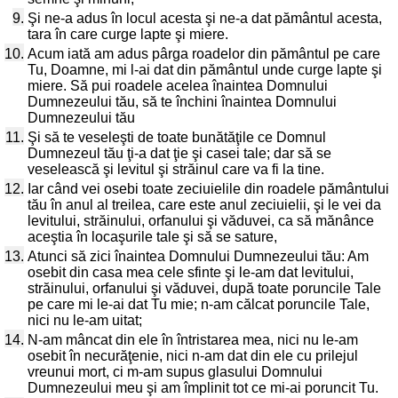
9.
Şi ne-a adus în locul acesta şi ne-a dat pământul acesta,
tara în care curge lapte şi miere.
10.
Acum iată am adus pârga roadelor din pământul pe care
Tu, Doamne, mi l-ai dat din pământul unde curge lapte şi
miere. Să pui roadele acelea înaintea Domnului
Dumnezeului tău, să te închini înaintea Domnului
Dumnezeului tău
11.
Şi să te veseleşti de toate bunătăţile ce Domnul
Dumnezeul tău ţi-a dat ţie şi casei tale; dar să se
veselească şi levitul şi străinul care va fi la tine.
12.
Iar când vei osebi toate zeciuielile din roadele pământului
tău în anul al treilea, care este anul zeciuielii, şi le vei da
levitului, străinului, orfanului şi văduvei, ca să mănânce
aceştia în locaşurile tale şi să se sature,
13.
Atunci să zici înaintea Domnului Dumnezeului tău: Am
osebit din casa mea cele sfinte şi le-am dat levitului,
străinului, orfanului şi văduvei, după toate poruncile Tale
pe care mi le-ai dat Tu mie; n-am călcat poruncile Tale,
nici nu le-am uitat;
14.
N-am mâncat din ele în întristarea mea, nici nu le-am
osebit în necurăţenie, nici n-am dat din ele cu prilejul
vreunui mort, ci m-am supus glasului Domnului
Dumnezeului meu şi am împlinit tot ce mi-ai poruncit Tu.