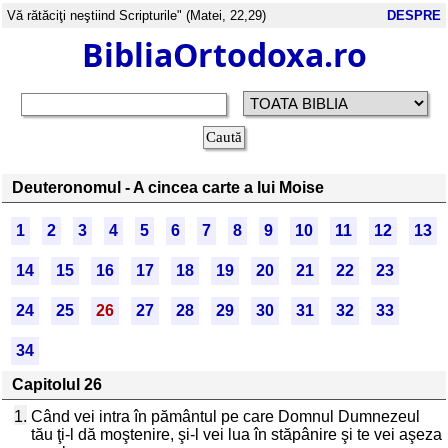
Vă rătăciţi neştiind Scripturile" (Matei, 22,29)
DESPRE
BibliaOrtodoxa.ro
Deuteronomul - A cincea carte a lui Moise
1
2
3
4
5
6
7
8
9
10
11
12
13
14
15
16
17
18
19
20
21
22
23
24
25
26
27
28
29
30
31
32
33
34
Capitolul 26
1.
Când vei intra în pământul pe care Domnul Dumnezeul
tău ţi-l dă moştenire, şi-l vei lua în stăpânire şi te vei aşeza