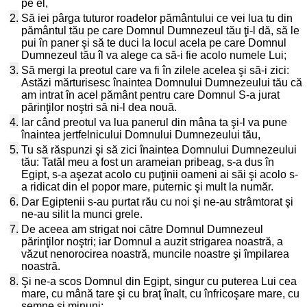
pe el,
2.
Să iei pârga tuturor roadelor pământului ce vei lua tu din
pământul tău pe care Domnul Dumnezeul tău ţi-l dă, să le
pui în paner şi să te duci la locul acela pe care Domnul
Dumnezeul tău îl va alege ca să-i fie acolo numele Lui;
3.
Să mergi la preotul care va fi în zilele acelea şi să-i zici:
Astăzi mărturisesc înaintea Domnului Dumnezeului tău că
am intrat în acel pământ pentru care Domnul S-a jurat
părinţilor noştri să ni-l dea nouă.
4.
Iar când preotul va lua panerul din mâna ta şi-l va pune
înaintea jertfelnicului Domnului Dumnezeului tău,
5.
Tu să răspunzi şi să zici înaintea Domnului Dumnezeului
tău: Tatăl meu a fost un arameian pribeag, s-a dus în
Egipt, s-a aşezat acolo cu puţinii oameni ai săi şi acolo s-
a ridicat din el popor mare, puternic şi mult la număr.
6.
Dar Egiptenii s-au purtat rău cu noi şi ne-au strâmtorat şi
ne-au silit la munci grele.
7.
De aceea am strigat noi către Domnul Dumnezeul
părinţilor noştri; iar Domnul a auzit strigarea noastră, a
văzut nenorocirea noastră, muncile noastre şi împilarea
noastră.
8.
Şi ne-a scos Domnul din Egipt, singur cu puterea Lui cea
mare, cu mână tare şi cu braţ înalt, cu înfricoşare mare, cu
semne şi minuni;