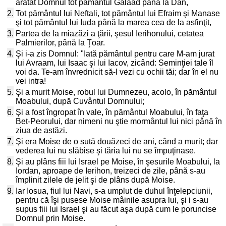
arătat Domnul tot pământul Galaad până la Dan,
2.
Tot pământul lui Neftali, tot pământul lui Efraim şi Manase
şi tot pământul lui Iuda până la marea cea de la asfinţit,
3.
Partea de la miazăzi a ţării, şesul Ierihonului, cetatea
Palmierilor, până la Ţoar.
4.
Şi i-a zis Domnul: "Iată pământul pentru care M-am jurat
lui Avraam, lui Isaac şi lui Iacov, zicând: Seminţiei tale îl
voi da. Te-am învrednicit să-l vezi cu ochii tăi; dar în el nu
vei intra!
5.
Şi a murit Moise, robul lui Dumnezeu, acolo, în pământul
Moabului, după Cuvântul Domnului;
6.
Şi a fost îngropat în vale, în pământul Moabului, în faţa
Bet-Peorului, dar nimeni nu ştie mormântul lui nici până în
ziua de astăzi.
7.
Şi era Moise de o sută douăzeci de ani, când a murit; dar
vederea lui nu slăbise şi tăria lui nu se împuţinase.
8.
Şi au plâns fiii lui Israel pe Moise, în şesurile Moabului, la
Iordan, aproape de Ierihon, treizeci de zile, până s-au
împlinit zilele de jelit şi de plâns după Moise.
9.
Iar Iosua, fiul lui Navi, s-a umplut de duhul înţelepciunii,
pentru că îşi pusese Moise mâinile asupra lui, şi i s-au
supus fiii lui Israel şi au făcut aşa după cum le poruncise
Domnul prin Moise.