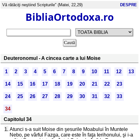
Vă rătăciţi neştiind Scripturile" (Matei, 22,29)
DESPRE
BibliaOrtodoxa.ro
Deuteronomul - A cincea carte a lui Moise
1
2
3
4
5
6
7
8
9
10
11
12
13
14
15
16
17
18
19
20
21
22
23
24
25
26
27
28
29
30
31
32
33
34
Capitolul 34
1.
Atunci s-a suit Moise din şesurile Moabului în Muntele
Nebo, pe vârful Fazga, care este în faţa Ierihonului, şi i-a