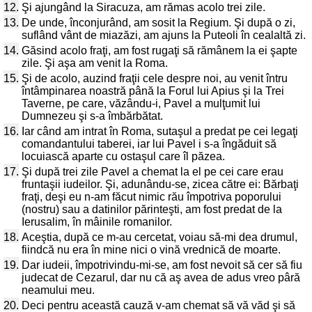
12.
Şi ajungând la Siracuza, am rămas acolo trei zile.
13.
De unde, înconjurând, am sosit la Regium. Şi după o zi,
suflând vânt de miazăzi, am ajuns la Puteoli în cealaltă zi.
14.
Găsind acolo fraţi, am fost rugaţi să rămânem la ei şapte
zile. Şi aşa am venit la Roma.
15.
Şi de acolo, auzind fraţii cele despre noi, au venit întru
întâmpinarea noastră până la Forul lui Apius şi la Trei
Taverne, pe care, văzându-i, Pavel a mulţumit lui
Dumnezeu şi s-a îmbărbătat.
16.
Iar când am intrat în Roma, sutaşul a predat pe cei legaţi
comandantului taberei, iar lui Pavel i s-a îngăduit să
locuiască aparte cu ostaşul care îl păzea.
17.
Şi după trei zile Pavel a chemat la el pe cei care erau
fruntaşii iudeilor. Şi, adunându-se, zicea către ei: Bărbaţi
fraţi, deşi eu n-am făcut nimic rău împotriva poporului
(nostru) sau a datinilor părinteşti, am fost predat de la
Ierusalim, în mâinile romanilor.
18.
Aceştia, după ce m-au cercetat, voiau să-mi dea drumul,
fiindcă nu era în mine nici o vină vrednică de moarte.
19.
Dar iudeii, împotrivindu-mi-se, am fost nevoit să cer să fiu
judecat de Cezarul, dar nu că aş avea de adus vreo pâră
neamului meu.
20.
Deci pentru această cauză v-am chemat să vă văd şi să