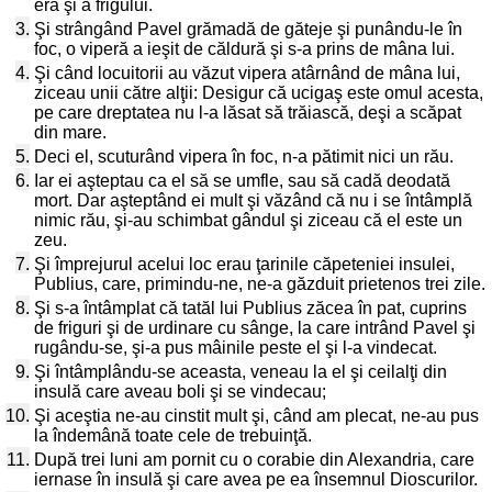
era şi a frigului.
3.
Şi strângând Pavel grămadă de găteje şi punându-le în
foc, o viperă a ieşit de căldură şi s-a prins de mâna lui.
4.
Şi când locuitorii au văzut vipera atârnând de mâna lui,
ziceau unii către alţii: Desigur că ucigaş este omul acesta,
pe care dreptatea nu l-a lăsat să trăiască, deşi a scăpat
din mare.
5.
Deci el, scuturând vipera în foc, n-a pătimit nici un rău.
6.
Iar ei aşteptau ca el să se umfle, sau să cadă deodată
mort. Dar aşteptând ei mult şi văzând că nu i se întâmplă
nimic rău, şi-au schimbat gândul şi ziceau că el este un
zeu.
7.
Şi împrejurul acelui loc erau ţarinile căpeteniei insulei,
Publius, care, primindu-ne, ne-a găzduit prietenos trei zile.
8.
Şi s-a întâmplat că tatăl lui Publius zăcea în pat, cuprins
de friguri şi de urdinare cu sânge, la care intrând Pavel şi
rugându-se, şi-a pus mâinile peste el şi l-a vindecat.
9.
Şi întâmplându-se aceasta, veneau la el şi ceilalţi din
insulă care aveau boli şi se vindecau;
10.
Şi aceştia ne-au cinstit mult şi, când am plecat, ne-au pus
la îndemână toate cele de trebuinţă.
11.
După trei luni am pornit cu o corabie din Alexandria, care
iernase în insulă şi care avea pe ea însemnul Dioscurilor.