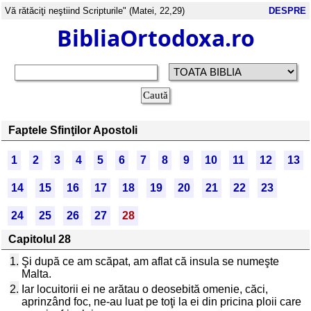
Vă rătăciţi neştiind Scripturile" (Matei, 22,29)
DESPRE
BibliaOrtodoxa.ro
Faptele Sfinţilor Apostoli
1
2
3
4
5
6
7
8
9
10
11
12
13
14
15
16
17
18
19
20
21
22
23
24
25
26
27
28
Capitolul 28
1.
Şi după ce am scăpat, am aflat că insula se numeşte
Malta.
2.
Iar locuitorii ei ne arătau o deosebită omenie, căci,
aprinzând foc, ne-au luat pe toţi la ei din pricina ploii care