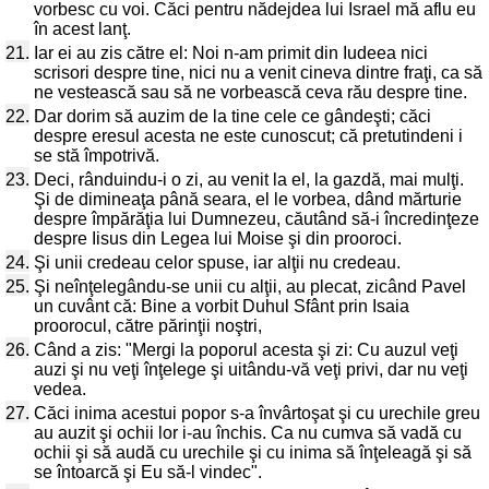
vorbesc cu voi. Căci pentru nădejdea lui Israel mă aflu eu
în acest lanţ.
21.
Iar ei au zis către el: Noi n-am primit din Iudeea nici
scrisori despre tine, nici nu a venit cineva dintre fraţi, ca să
ne vestească sau să ne vorbească ceva rău despre tine.
22.
Dar dorim să auzim de la tine cele ce gândeşti; căci
despre eresul acesta ne este cunoscut; că pretutindeni i
se stă împotrivă.
23.
Deci, rânduindu-i o zi, au venit la el, la gazdă, mai mulţi.
Şi de dimineaţa până seara, el le vorbea, dând mărturie
despre împărăţia lui Dumnezeu, căutând să-i încredinţeze
despre Iisus din Legea lui Moise şi din prooroci.
24.
Şi unii credeau celor spuse, iar alţii nu credeau.
25.
Şi neînţelegându-se unii cu alţii, au plecat, zicând Pavel
un cuvânt că: Bine a vorbit Duhul Sfânt prin Isaia
proorocul, către părinţii noştri,
26.
Când a zis: "Mergi la poporul acesta şi zi: Cu auzul veţi
auzi şi nu veţi înţelege şi uitându-vă veţi privi, dar nu veţi
vedea.
27.
Căci inima acestui popor s-a învârtoşat şi cu urechile greu
au auzit şi ochii lor i-au închis. Ca nu cumva să vadă cu
ochii şi să audă cu urechile şi cu inima să înţeleagă şi să
se întoarcă şi Eu să-l vindec".