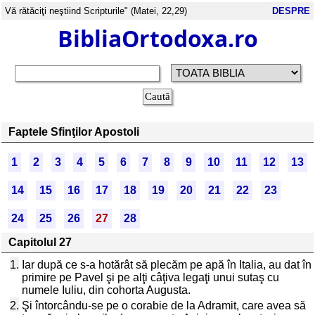
Vă rătăciţi neştiind Scripturile" (Matei, 22,29)
DESPRE
BibliaOrtodoxa.ro
Faptele Sfinţilor Apostoli
1
2
3
4
5
6
7
8
9
10
11
12
13
14
15
16
17
18
19
20
21
22
23
24
25
26
27
28
Capitolul 27
1.
Iar după ce s-a hotărât să plecăm pe apă în Italia, au dat în
primire pe Pavel şi pe alţi câţiva legaţi unui sutaş cu
numele Iuliu, din cohorta Augusta.
2.
Şi întorcându-se pe o corabie de la Adramit, care avea să