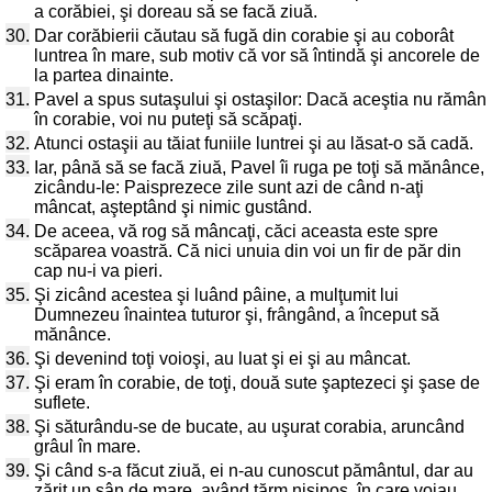
a corăbiei, şi doreau să se facă ziuă.
30.
Dar corăbierii căutau să fugă din corabie şi au coborât
luntrea în mare, sub motiv că vor să întindă şi ancorele de
la partea dinainte.
31.
Pavel a spus sutaşului şi ostaşilor: Dacă aceştia nu rămân
în corabie, voi nu puteţi să scăpaţi.
32.
Atunci ostaşii au tăiat funiile luntrei şi au lăsat-o să cadă.
33.
Iar, până să se facă ziuă, Pavel îi ruga pe toţi să mănânce,
zicându-le: Paisprezece zile sunt azi de când n-aţi
mâncat, aşteptând şi nimic gustând.
34.
De aceea, vă rog să mâncaţi, căci aceasta este spre
scăparea voastră. Că nici unuia din voi un fir de păr din
cap nu-i va pieri.
35.
Şi zicând acestea şi luând pâine, a mulţumit lui
Dumnezeu înaintea tuturor şi, frângând, a început să
mănânce.
36.
Şi devenind toţi voioşi, au luat şi ei şi au mâncat.
37.
Şi eram în corabie, de toţi, două sute şaptezeci şi şase de
suflete.
38.
Şi săturându-se de bucate, au uşurat corabia, aruncând
grâul în mare.
39.
Şi când s-a făcut ziuă, ei n-au cunoscut pământul, dar au
zărit un sân de mare, având ţărm nisipos, în care voiau,