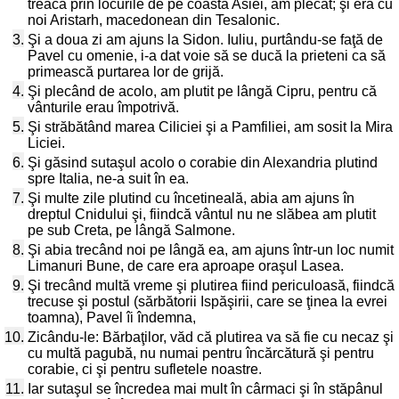
treacă prin locurile de pe coasta Asiei, am plecat; şi era cu
noi Aristarh, macedonean din Tesalonic.
3.
Şi a doua zi am ajuns la Sidon. Iuliu, purtându-se faţă de
Pavel cu omenie, i-a dat voie să se ducă la prieteni ca să
primească purtarea lor de grijă.
4.
Şi plecând de acolo, am plutit pe lângă Cipru, pentru că
vânturile erau împotrivă.
5.
Şi străbătând marea Ciliciei şi a Pamfiliei, am sosit la Mira
Liciei.
6.
Şi găsind sutaşul acolo o corabie din Alexandria plutind
spre Italia, ne-a suit în ea.
7.
Şi multe zile plutind cu încetineală, abia am ajuns în
dreptul Cnidului şi, fiindcă vântul nu ne slăbea am plutit
pe sub Creta, pe lângă Salmone.
8.
Şi abia trecând noi pe lângă ea, am ajuns într-un loc numit
Limanuri Bune, de care era aproape oraşul Lasea.
9.
Şi trecând multă vreme şi plutirea fiind periculoasă, fiindcă
trecuse şi postul (sărbătorii Ispăşirii, care se ţinea la evrei
toamna), Pavel îi îndemna,
10.
Zicându-le: Bărbaţilor, văd că plutirea va să fie cu necaz şi
cu multă pagubă, nu numai pentru încărcătură şi pentru
corabie, ci şi pentru sufletele noastre.
11.
Iar sutaşul se încredea mai mult în cârmaci şi în stăpânul