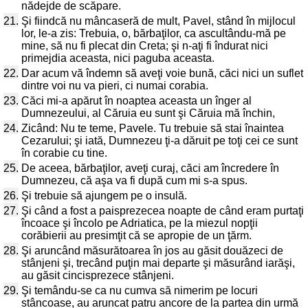
nădejde de scăpare.
21.
Şi fiindcă nu mâncaseră de mult, Pavel, stând în mijlocul
lor, le-a zis: Trebuia, o, bărbaţilor, ca ascultându-mă pe
mine, să nu fi plecat din Creta; şi n-aţi fi îndurat nici
primejdia aceasta, nici paguba aceasta.
22.
Dar acum vă îndemn să aveţi voie bună, căci nici un suflet
dintre voi nu va pieri, ci numai corabia.
23.
Căci mi-a apărut în noaptea aceasta un înger al
Dumnezeului, al Căruia eu sunt şi Căruia mă închin,
24.
Zicând: Nu te teme, Pavele. Tu trebuie să stai înaintea
Cezarului; şi iată, Dumnezeu ţi-a dăruit pe toţi cei ce sunt
în corabie cu tine.
25.
De aceea, bărbaţilor, aveţi curaj, căci am încredere în
Dumnezeu, că aşa va fi după cum mi s-a spus.
26.
Şi trebuie să ajungem pe o insulă.
27.
Şi când a fost a paisprezecea noapte de când eram purtaţi
încoace şi încolo pe Adriatica, pe la miezul nopţii
corăbierii au presimţit că se apropie de un ţărm.
28.
Şi aruncând măsurătoarea în jos au găsit douăzeci de
stânjeni şi, trecând puţin mai departe şi măsurând iarăşi,
au găsit cincisprezece stânjeni.
29.
Şi temându-se ca nu cumva să nimerim pe locuri
stâncoase, au aruncat patru ancore de la partea din urmă