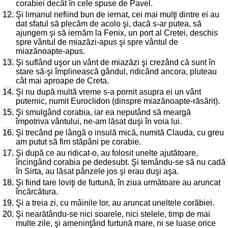
corabiei decât în cele spuse de Pavel.
12.
Şi limanul nefiind bun de iernat, cei mai mulţi dintre ei au
dat sfatul să plecăm de acolo şi, dacă s-ar putea, să
ajungem şi să iernăm la Fenix, un port al Cretei, deschis
spre vântul de miazăzi-apus şi spre vântul de
miazănoapte-apus.
13.
Şi suflând uşor un vânt de miazăzi şi crezând că sunt în
stare să-şi împlinească gândul, ridicând ancora, pluteau
cât mai aproape de Creta.
14.
Şi nu după multă vreme s-a pornit asupra ei un vânt
puternic, numit Euroclidon (dinspre miazănoapte-răsărit).
15.
Şi smulgând corabia, iar ea neputând să meargă
împotriva vântului, ne-am lăsat duşi în voia lui.
16.
Şi trecând pe lângă o insulă mică, numită Clauda, cu greu
am putut să fim stăpâni pe corabie.
17.
Şi după ce au ridicat-o, au folosit unelte ajutătoare,
încingând corabia pe dedesubt. Şi temându-se să nu cadă
în Sirta, au lăsat pânzele jos şi erau duşi aşa.
18.
Şi fiind tare loviţi de furtună, în ziua următoare au aruncat
încărcătura.
19.
Şi a treia zi, cu mâinile lor, au aruncat uneltele corăbiei.
20.
Şi nearătându-se nici soarele, nici stelele, timp de mai
multe zile, şi ameninţând furtună mare, ni se luase orice