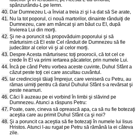
spânzurându-L pe lemn.
40.
Dar Dumnezeu L-a înviat a treia zi şi I-a dat să Se arate,
41.
Nu la tot poporul, ci nouă martorilor, dinainte rânduiţi de
Dumnezeu, care am mâncat şi am băut cu El, după
învierea Lui din morţi.
42.
Şi ne-a poruncit să propovăduim poporului şi să
mărturisim că El este Cel rânduit de Dumnezeu să fie
judecător al celor vii şi al celor morţi.
43.
Despre Acesta mărturisesc toţi proorocii, că tot cel ce
crede în El va primi iertarea păcatelor, prin numele Lui.
44.
Încă pe când Petru vorbea aceste cuvinte, Duhul Sfânt a
căzut peste toţi cei care ascultau cuvântul.
45.
Iar credincioşii tăiaţi împrejur, care veniseră cu Petru, au
rămas uimiţi pentru că darul Duhului Sfânt s-a revărsat şi
peste neamuri.
46.
Căci îi auzeau pe ei vorbind în limbi şi slăvind pe
Dumnezeu. Atunci a răspuns Petru:
47.
Poate, oare, cineva să oprească apa, ca să nu fie botezaţi
aceştia care au primit Duhul Sfânt ca şi noi?
48.
Şi a poruncit ca aceştia să fie botezaţi în numele lui Iisus
Hristos. Atunci l-au rugat pe Petru să rămână la ei câteva
zile.