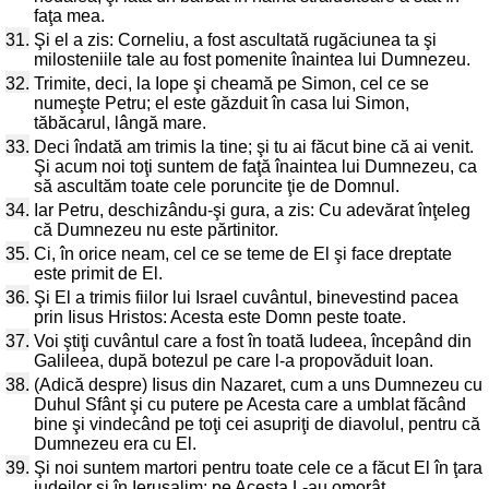
faţa mea.
31.
Şi el a zis: Corneliu, a fost ascultată rugăciunea ta şi
milosteniile tale au fost pomenite înaintea lui Dumnezeu.
32.
Trimite, deci, la Iope şi cheamă pe Simon, cel ce se
numeşte Petru; el este găzduit în casa lui Simon,
tăbăcarul, lângă mare.
33.
Deci îndată am trimis la tine; şi tu ai făcut bine că ai venit.
Şi acum noi toţi suntem de faţă înaintea lui Dumnezeu, ca
să ascultăm toate cele poruncite ţie de Domnul.
34.
Iar Petru, deschizându-şi gura, a zis: Cu adevărat înţeleg
că Dumnezeu nu este părtinitor.
35.
Ci, în orice neam, cel ce se teme de El şi face dreptate
este primit de El.
36.
Şi El a trimis fiilor lui Israel cuvântul, binevestind pacea
prin Iisus Hristos: Acesta este Domn peste toate.
37.
Voi ştiţi cuvântul care a fost în toată Iudeea, începând din
Galileea, după botezul pe care l-a propovăduit Ioan.
38.
(Adică despre) Iisus din Nazaret, cum a uns Dumnezeu cu
Duhul Sfânt şi cu putere pe Acesta care a umblat făcând
bine şi vindecând pe toţi cei asupriţi de diavolul, pentru că
Dumnezeu era cu El.
39.
Şi noi suntem martori pentru toate cele ce a făcut El în ţara
iudeilor şi în Ierusalim; pe Acesta L-au omorât,