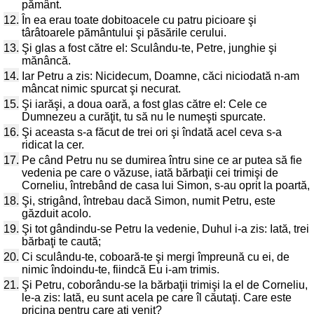
pământ.
12.
În ea erau toate dobitoacele cu patru picioare şi
târâtoarele pământului şi păsările cerului.
13.
Şi glas a fost către el: Sculându-te, Petre, junghie şi
mănâncă.
14.
Iar Petru a zis: Nicidecum, Doamne, căci niciodată n-am
mâncat nimic spurcat şi necurat.
15.
Şi iarăşi, a doua oară, a fost glas către el: Cele ce
Dumnezeu a curăţit, tu să nu le numeşti spurcate.
16.
Şi aceasta s-a făcut de trei ori şi îndată acel ceva s-a
ridicat la cer.
17.
Pe când Petru nu se dumirea întru sine ce ar putea să fie
vedenia pe care o văzuse, iată bărbaţii cei trimişi de
Corneliu, întrebând de casa lui Simon, s-au oprit la poartă,
18.
Şi, strigând, întrebau dacă Simon, numit Petru, este
găzduit acolo.
19.
Şi tot gândindu-se Petru la vedenie, Duhul i-a zis: Iată, trei
bărbaţi te caută;
20.
Ci sculându-te, coboară-te şi mergi împreună cu ei, de
nimic îndoindu-te, fiindcă Eu i-am trimis.
21.
Şi Petru, coborându-se la bărbaţii trimişi la el de Corneliu,
le-a zis: Iată, eu sunt acela pe care îl căutaţi. Care este
pricina pentru care aţi venit?