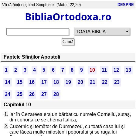
Vă rătăciţi neştiind Scripturile" (Matei, 22,29)
DESPRE
BibliaOrtodoxa.ro
Faptele Sfinţilor Apostoli
1
2
3
4
5
6
7
8
9
10
11
12
13
14
15
16
17
18
19
20
21
22
23
24
25
26
27
28
Capitolul 10
1.
Iar în Cezareea era un bărbat cu numele Corneliu, sutaş,
din cohorta ce se chema Italica,
2.
Cucernic şi temător de Dumnezeu, cu toată casa lui şi
care făcea multe milostenii poporului şi se ruga lui