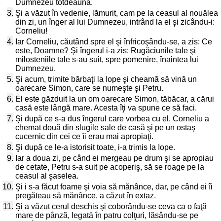
Dumnezeu totdeauna.
3.
Şi a văzut în vedenie, lămurit, cam pe la ceasul al nouălea
din zi, un înger al lui Dumnezeu, intrând la el şi zicându-i:
Corneliu!
4.
Iar Corneliu, căutând spre el şi înfricoşându-se, a zis: Ce
este, Doamne? Şi îngerul i-a zis: Rugăciunile tale şi
milosteniile tale s-au suit, spre pomenire, înaintea lui
Dumnezeu.
5.
Şi acum, trimite bărbaţi la Iope şi cheamă să vină un
oarecare Simon, care se numeşte şi Petru.
6.
El este găzduit la un om oarecare Simon, tăbăcar, a cărui
casă este lângă mare. Acesta îţi va spune ce să faci.
7.
Şi după ce s-a dus îngerul care vorbea cu el, Corneliu a
chemat două din slugile sale de casă şi pe un ostaş
cucernic din cei ce îi erau mai apropiaţi.
8.
Şi după ce le-a istorisit toate, i-a trimis la Iope.
9.
Iar a doua zi, pe când ei mergeau pe drum şi se apropiau
de cetate, Petru s-a suit pe acoperiş, să se roage pe la
ceasul al şaselea.
10.
Şi i s-a făcut foame şi voia să mănânce, dar, pe când ei îi
pregăteau să mănânce, a căzut în extaz.
11.
Şi a văzut cerul deschis şi coborându-se ceva ca o faţă
mare de pânză, legată în patru colţuri, lăsându-se pe