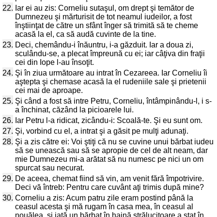
22.
Iar ei au zis: Corneliu sutaşul, om drept şi temător de
Dumnezeu şi mărturisit de tot neamul iudeilor, a fost
înştiinţat de către un sfânt înger să trimită să te cheme
acasă la el, ca să audă cuvinte de la tine.
23.
Deci, chemându-i înăuntru, i-a găzduit. Iar a doua zi,
sculându-se, a plecat împreună cu ei; iar câţiva din fraţii
cei din Iope l-au însoţit.
24.
Şi în ziua următoare au intrat în Cezareea. Iar Corneliu îi
aştepta şi chemase acasă la el rudeniile sale şi prietenii
cei mai de aproape.
25.
Şi când a fost să intre Petru, Corneliu, întâmpinându-l, i s-
a închinat, căzând la picioarele lui.
26.
Iar Petru l-a ridicat, zicându-i: Scoală-te. Şi eu sunt om.
27.
Şi, vorbind cu el, a intrat şi a găsit pe mulţi adunaţi.
28.
Şi a zis către ei: Voi ştiţi că nu se cuvine unui bărbat iudeu
să se unească sau să se apropie de cel de alt neam, dar
mie Dumnezeu mi-a arătat să nu numesc pe nici un om
spurcat sau necurat.
29.
De aceea, chemat fiind să vin, am venit fără împotrivire.
Deci vă întreb: Pentru care cuvânt aţi trimis după mine?
30.
Corneliu a zis: Acum patru zile eram postind până la
ceasul acesta şi mă rugam în casa mea, în ceasul al
nouălea, şi iată un bărbat în haină strălucitoare a stat în