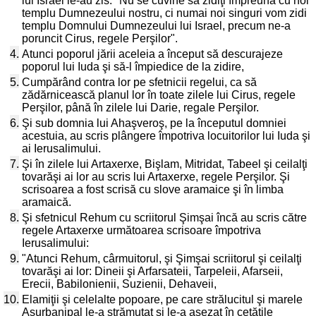
lui Israel le-au zis: "Nu se cuvine să zidiţi împreună cu noi
templu Dumnezeului nostru, ci numai noi singuri vom zidi
templu Domnului Dumnezeului lui Israel, precum ne-a
poruncit Cirus, regele Perşilor".
4.
Atunci poporul jării aceleia a început să descurajeze
poporul lui Iuda şi să-l împiedice de la zidire,
5.
Cumpărând contra lor pe sfetnicii regelui, ca să
zădărnicească planul lor în toate zilele lui Cirus, regele
Perşilor, până în zilele lui Darie, regale Perşilor.
6.
Şi sub domnia lui Ahaşveroş, pe la începutul domniei
acestuia, au scris plângere împotriva locuitorilor lui Iuda şi
ai Ierusalimului.
7.
Şi în zilele lui Artaxerxe, Bişlam, Mitridat, Tabeel şi ceilalţi
tovarăşi ai lor au scris lui Artaxerxe, regele Perşilor. Şi
scrisoarea a fost scrisă cu slove aramaice şi în limba
aramaică.
8.
Şi sfetnicul Rehum cu scriitorul Şimşai încă au scris către
regele Artaxerxe următoarea scrisoare împotriva
Ierusalimului:
9.
"Atunci Rehum, cârmuitorul, şi Şimşai scriitorul şi ceilalţi
tovarăşi ai lor: Dineii şi Arfarsateii, Tarpeleii, Afarseii,
Erecii, Babilonienii, Suzienii, Dehaveii,
10.
Elamiţii şi celelalte popoare, pe care strălucitul şi marele
Asurbanipal le-a strămutat şi le-a aşezat în cetăţile