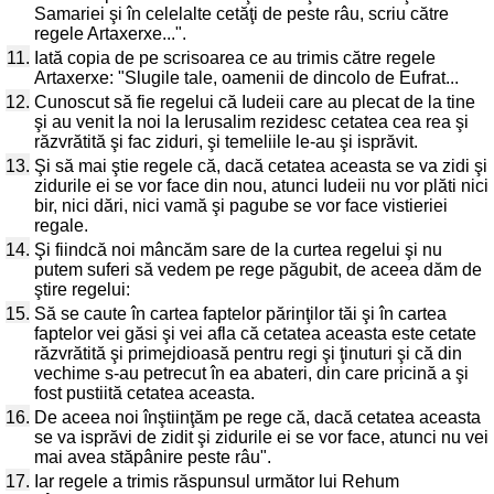
Samariei şi în celelalte cetăţi de peste râu, scriu către
regele Artaxerxe...".
11.
Iată copia de pe scrisoarea ce au trimis către regele
Artaxerxe: "Slugile tale, oamenii de dincolo de Eufrat...
12.
Cunoscut să fie regelui că Iudeii care au plecat de la tine
şi au venit la noi la Ierusalim rezidesc cetatea cea rea şi
răzvrătită şi fac ziduri, şi temeliile le-au şi isprăvit.
13.
Şi să mai ştie regele că, dacă cetatea aceasta se va zidi şi
zidurile ei se vor face din nou, atunci Iudeii nu vor plăti nici
bir, nici dări, nici vamă şi pagube se vor face vistieriei
regale.
14.
Şi fiindcă noi mâncăm sare de la curtea regelui şi nu
putem suferi să vedem pe rege păgubit, de aceea dăm de
ştire regelui:
15.
Să se caute în cartea faptelor părinţilor tăi şi în cartea
faptelor vei găsi şi vei afla că cetatea aceasta este cetate
răzvrătită şi primejdioasă pentru regi şi ţinuturi şi că din
vechime s-au petrecut în ea abateri, din care pricină a şi
fost pustiită cetatea aceasta.
16.
De aceea noi înştiinţăm pe rege că, dacă cetatea aceasta
se va isprăvi de zidit şi zidurile ei se vor face, atunci nu vei
mai avea stăpânire peste râu".
17.
Iar regele a trimis răspunsul următor lui Rehum