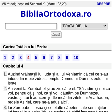
Vă rătăciţi neştiind Scripturile" (Matei, 22,29)
DESPRE
BibliaOrtodoxa.ro
Cartea întâia a lui Ezdra
1
2
3
4
5
6
7
8
9
10
Capitolul 4
1.
Auzind vrăjmaşii lui Iuda şi ai lui Veniamin că cei ce s-au
întors din robie zidesc templu Domnului Dumnezeului lui
Israel,
2.
Au venit la Zorobabel şi au zis către el: "Să zidim şi noi cu
voi, pentru că şi noi, ca şi voi, căutăm pe Dumnezeul
vostru şi Lui Îi aducem jertfe încă din zilele lui Asarhadon,
regele Asiriei, care ne-a adus aici".
3.
Iar Zorobabel, Iosua şi celelalte căpetenii ale seminţiilor