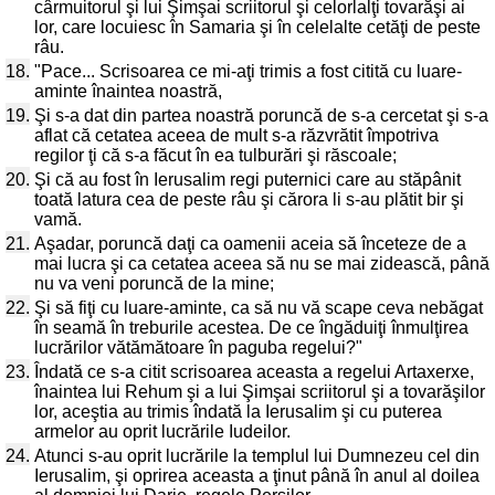
cârmuitorul şi lui Şimşai scriitorul şi celorlalţi tovarăşi ai
lor, care locuiesc în Samaria şi în celelalte cetăţi de peste
râu.
18.
"Pace... Scrisoarea ce mi-aţi trimis a fost citită cu luare-
aminte înaintea noastră,
19.
Şi s-a dat din partea noastră poruncă de s-a cercetat şi s-a
aflat că cetatea aceea de mult s-a răzvrătit împotriva
regilor ţi că s-a făcut în ea tulburări şi răscoale;
20.
Şi că au fost în Ierusalim regi puternici care au stăpânit
toată latura cea de peste râu şi cărora li s-au plătit bir şi
vamă.
21.
Aşadar, poruncă daţi ca oamenii aceia să înceteze de a
mai lucra şi ca cetatea aceea să nu se mai zidească, până
nu va veni poruncă de la mine;
22.
Şi să fiţi cu luare-aminte, ca să nu vă scape ceva nebăgat
în seamă în treburile acestea. De ce îngăduiţi înmulţirea
lucrărilor vătămătoare în paguba regelui?"
23.
Îndată ce s-a citit scrisoarea aceasta a regelui Artaxerxe,
înaintea lui Rehum şi a lui Şimşai scriitorul şi a tovarăşilor
lor, aceştia au trimis îndată la Ierusalim şi cu puterea
armelor au oprit lucrările Iudeilor.
24.
Atunci s-au oprit lucrările la templul lui Dumnezeu cel din
Ierusalim, şi oprirea aceasta a ţinut până în anul al doilea