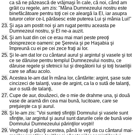
ca să ne păzească de vrăjmaşi în cale, că noi, când am
grăit cu regele, am zis: "Mâna Dumnezeului nostru este
binefăcătoare pentru toţi cei ce aleargă la El, iar asupra
tuturor celor ce-L părăsesc este puterea Lui şi mânia Lui!"
23.
Şi aşa am postit noi şi am rugat pentru aceasta pe
Dumnezeul nostru, şi El ne-a auzit.
24.
Şi am luat din cei ce erau mai mari peste preoţi
doisprezece oameni: pe Şerevia şi pe Haşabia şi
împreună cu ei pe cei zece fraţi ai lor.
25.
Şi le-am dat lor cu cântarul aurul şi argintul şi vasele şi tot
ce se dăruise pentru templul Dumnezeului nostru, ce
dăruise regele şi sfetnicii lui şi dregătorii lui şi toţi Israeliţii
care se aflau acolo.
26.
Acestea le-am dat în mâna lor, cântărite: argint, şase sute
cincizeci de talanţi, vase de argint, ca la o sută de talanţi,
aur o sută de talanţi,
27.
Cupe de aur, douăzeci, de o mie de drahme una, şi două
vase de aramă din cea mai bună, lucitoare, care se
preţuieşte ca şi aurul.
28.
Şi le-am zis: "Voi sunteţi sfinţiţii Domnului şi vasele sunt
sfinţite, iar argintul şi aurul sunt darurile cele de bună voie
Domnului Dumnezeului părinţilor voştri!
29.
Vegheaţi şi păziţi acestea, până le veţi da cu cântarul mai-