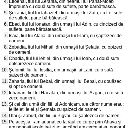
4.
Elioenai, fiul lui Zerahia, din neamul lui Pahat-Moab
împreună cu două sute de suflete, parte bărbătească.
5.
Şecania, fiul lui Iahaziel, din urmaşii lui Zatu, cu trei sute
de suflete, parte bărbătească.
6.
Ebed, fiul lui Ionatan, din urmaşii lui Adin, cu cincizeci de
suflete, parte bărbătească.
7.
Isaia, fiul lui Atalia, din urmaşii lui Elam, cu şaptezeci de
oameni.
8.
Zebadia, fiul lui Mihail, din urmaşii lui Şefatia, cu optzeci
de oameni.
9.
Obadia, fiul lui Iehiel, din urmaşii lui Ioab, cu două sute
optsprezece oameni.
10.
Şelomit, fiul lui Iosifia, din urmaşii lui Lani, cu o sută
şaizeci de oameni.
11.
Zaharia, fiul lui Bebai, din urmaşii lui Bebai, cu douăzeci
şi opt de oameni.
12.
Iohanan, fiul lui Hacatan, din urmaşii lui Azgad, cu o sută
zece oameni.
13.
Şi cei din urmă din fiii lui Adonicam, ale căror nume erau:
Ielifelet, Ieiel şi Şemaia cu şaizeci de oameni.
14.
Utai şi Zabud, din fiii lui Bigvai, cu şaptezeci de oameni.
15.
Pe aceştia i-am adunat eu la râul ce curge prin Ahava şi
am poposit acolo trei zile; iar când am cercetat eu poporul