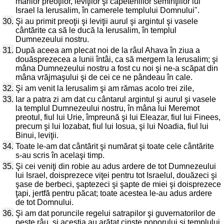
marilor preoţilor, leviţilor şi căpeteniilor seminţiilor lui
Israel la Ierusalim, în camerele templului Domnului".
30.
Şi au primit preoţii şi leviţii aurul şi argintul şi vasele
cântărite ca să le ducă la Ierusalim, în templul
Dumnezeului nostru.
31.
După aceea am plecat noi de la râul Ahava în ziua a
douăsprezecea a lunii întâi, ca să mergem la Ierusalim; şi
mâna Dumnezeului nostru a fost cu noi şi ne-a scăpat din
mâna vrăjmaşului şi de cei ce ne pândeau în cale.
32.
Şi am venit la Ierusalim şi am rămas acolo trei zile,
33.
Iar a patra zi am dat cu cântarul argintul şi aurul şi vasele
la templul Dumnezeului nostru, în mâna lui Meremot
preotul, fiul lui Urie, împreună şi lui Eleazar, fiul lui Finees,
precum şi lui Iozabat, fiul lui Iosua, şi lui Noadia, fiul lui
Binui, leviţii.
34.
Toate le-am dat cântărit şi numărat şi toate cele cântărite
s-au scris în acelaşi timp.
35.
Şi cei veniţi din robie au adus ardere de tot Dumnezeului
lui Israel, doisprezece viţei pentru tot Israelul, douăzeci şi
şase de berbeci, şaptezeci şi şapte de miei şi doisprezece
ţapi, jertfă pentru păcat; toate acestea le-au adus ardere
de tot Domnului.
36.
Şi am dat poruncile regelui satrapilor şi guvernatorilor de
peste râu, şi aceştia au arătat cinste poporului şi templului