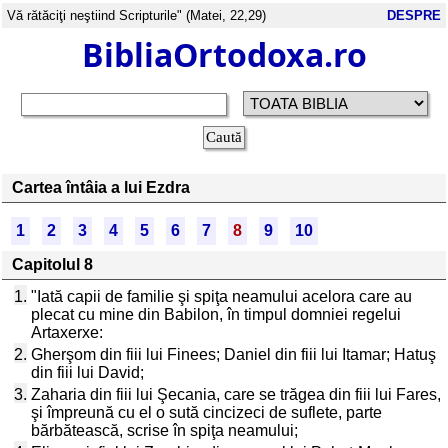
Vă rătăciţi neştiind Scripturile" (Matei, 22,29)
DESPRE
BibliaOrtodoxa.ro
Cartea întâia a lui Ezdra
1
2
3
4
5
6
7
8
9
10
Capitolul 8
1.
"Iată capii de familie şi spiţa neamului acelora care au
plecat cu mine din Babilon, în timpul domniei regelui
Artaxerxe:
2.
Gherşom din fiii lui Finees; Daniel din fiii lui Itamar; Hatuş
din fiii lui David;
3.
Zaharia din fiii lui Şecania, care se trăgea din fiii lui Fares,
şi împreună cu el o sută cincizeci de suflete, parte
bărbătească, scrise în spiţa neamului;