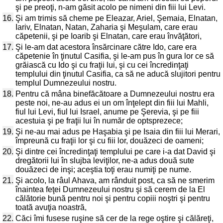
şi pe preoţi, n-am găsit acolo pe nimeni din fiii lui Levi.
16.
Şi am trimis să cheme pe Eleazar, Ariel, Şemaia, Elnatan,
Iariv, Elnatan, Natan, Zaharia şi Meşulam, care erau
căpetenii, şi pe Ioarib şi Elnatan, care erau învăţători,
17.
Şi le-am dat acestora însărcinare către Ido, care era
căpetenie în ţinutul Casifia, şi le-am pus în gura lor ce să
grăiască cu Ido şi cu fraţii lui, şi cu cei încredinţaţi
templului din ţinutul Casifia, ca să ne aducă slujitori pentru
templul Dumnezeului nostru.
18.
Pentru că mâna binefăcătoare a Dumnezeului nostru era
peste noi, ne-au adus ei un om înţelept din fiii lui Mahli,
fiul lui Levi, fiul lui Israel, anume pe Şerevia, şi pe fiii
acestuia şi pe fraţii lui în număr de optsprezece;
19.
Şi ne-au mai adus pe Haşabia şi pe Isaia din fiii lui Merari,
împreună cu fraţii lor şi cu fiii lor, douăzeci de oameni;
20.
Şi dintre cei încredinţaţi templului pe care i-a dat David şi
dregătorii lui în slujba leviţilor, ne-a adus două sute
douăzeci de inşi; aceştia toţi erau numiţi pe nume.
21.
Şi acolo, la râul Ahava, am rânduit post, ca să ne smerim
înaintea feţei Dumnezeului nostru şi să cerem de la El
călătorie bună pentru noi şi pentru copiii noştri şi pentru
toată avuţia noastră,
22.
Căci îmi fusese ruşine să cer de la rege oştire şi călăreţi,