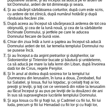
popoarele străine, şi au început să aducă pe el arderi de
tot Domnului, arderi de tot dimineaţa şi seara.
4.
Şi au săvârşit sărbătoarea corturilor, după cum este scris,
cu ardere de tot zilnică, după numărul hotărât şi după
rânduiala fiecărei zile.
5.
După aceea au început să săvârşească arderea de tot cea
obişnuită, şi cea de la lună nouă, şi cea de la sărbătorile
închinate Domnului, şi jertfele pe care le aducea
Domnului fiecare de bună voie.
6.
Chiar din ziua întâi a lunii a şaptea au început să aducă
Domnului arderi de tot. Iar temelia templului Domnului nu
se pusese încă.
7.
Şi au început a da argint pietrarilor şi dulgherilor, iar
Sidonienilor şi Tirienilor bucate şi băutură şi untdelemn,
ca să aducă pe mare la Iafa lemn din Liban, după învoirea
dată lor de Cirus, regele Perşilor.
8.
Şi în anul al doilea după sosirea lor la templul lui
Dumnezeu din Ierusalim, în luna a doua, Zorobabel, fiul
lui Salatiel, şi Iosua, fiul lui Ioţadac, şi ceilalţi fraţi ai lor,
preoţii şi leviţii, şi toţi cei ce veniseră din robie la Ierusalim
au făcut început şi au pus pe leviţii de la douăzeci de ani
în sus să supravegheze lucrările templului Domnului.
9.
Şi aşa Iosua cu fiii şi fraţii lui, şi Cadmiel cu fiii lui, fiii lui
Iuda, precum şi fiii lui Henadad cu fiii lor şi cu fraţii lor,