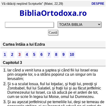
Vă rătăciţi neştiind Scripturile" (Matei, 22,29)
DESPRE
BibliaOrtodoxa.ro
Cartea întâia a lui Ezdra
1
2
3
4
5
6
7
8
9
10
Capitolul 3
1.
Iar când a venit luna a şaptea şi când fiii lui Israel erau
prin oraşele lor, s-a strâns poporul ca un singur om la
Ierusalim;
2.
Şi s-a sculat Iosua, fiul lui Ioţadac, şi fraţii lui, preoţii şi
Zorobabel, fiul lui Salatiel, şi fraţii lui şi au făcut jertfelnic
Dumnezeului lui Israel, ca să aducă pe el arderi de tot,
cum se scrie în legea lui Moise, omul lui Dumnezeu.
3.
Şi au aşezat jertfelnicul pe temeliile lui, deşi se temeau de