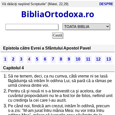
Vă rătăciţi neştiind Scripturile" (Matei, 22,29)
DESPRE
BibliaOrtodoxa.ro
Epistola către Evrei a Sfântului Apostol Pavel
1
2
3
4
5
6
7
8
9
10
11
12
13
Capitolul 4
1.
Să ne temem, deci, ca nu cumva, câtă vreme ni se lasă
făgăduinţa să intrăm în odihna Lui, să pară că a rămas pe
urmă cineva dintre voi.
2.
Pentru că şi nouă ni s-a binevestit ca şi acelora, dar
cuvântul propovăduirii nu le-a fost lor de folos, nefiind unit
cu credinţa la cei care l-au auzit.
3.
Pe când noi, fiindcă am crezut, intrăm în odihnă, precum
s-a zis: "M-am jurat întru mânia Mea: nu vor intra întru