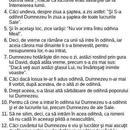
odihna Mea", măcar că lucrurile erau săvârşite de la
întemeierea lumii.
4.
Căci undeva, despre ziua a şaptea, a zis astfel: "Şi S-a
odihnit Dumnezeu în ziua a şaptea de toate lucrurile
Sale".
5.
Şi în acelaşi loc, zice iarăşi: "Nu vor intra întru odihna
Mea!".
6.
Deci, de vreme ce rămâne ca unii să intre în odihnă, iar
aceia cărora mai dinainte li s-a binevestit, pentru
nesupunerea lor, n-au intrat,
7.
Dumnezeu hotărăşte din nou o zi, astăzi rostind prin gura
lui David, după atâta vreme, precum s-a zis mai sus:
"Dacă veţi auzi astăzi glasul Lui, nu învârtoşaţi inimile
voastre".
8.
Căci dacă Iosua le-ar fi adus odihnă, Dumnezeu n-ar mai
fi vorbit, după acestea, de o altă zi de odihnă.
9.
Drept aceea, s-a lăsat altă sărbătoare de odihnă poporului
lui Dumnezeu.
10.
Pentru că cine a intrat în odihna lui Dumnezeu s-a odihnit
şi el de lucrurile lui, precum Dumnezeu de ale Sale.
11.
Să ne silim, deci, ca să intrăm în acea odihnă, ca nimeni
să nu cadă în aceeaşi pildă a neascultării,
12.
Căci cuvântul lui Dumnezeu e viu şi lucrător şi mai ascuţit