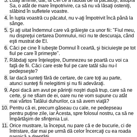
3.
Luaţi aminte, dar, la Cel ce a răbdat de la păcătoşi, asupra
Sa, o atât de mare împotrivire, ca să nu vă lăsaţi osteniţi,
slăbind în sufletele voastre.
4.
În lupta voastră cu păcatul, nu v-aţi împotrivit încă până la
sânge.
5.
Şi aţi uitat îndemnul care vă grăieşte ca unor fii: "Fiul meu,
nu dispreţui certarea Domnului, nici nu te descuraja, când
eşti mustrat de El.
6.
Căci pe cine îl iubeşte Domnul îl ceartă, şi biciuieşte pe tot
fiul pe care îl primeşte".
7.
Răbdaţi spre înţelepţire, Dumnezeu se poartă cu voi ca
faţă de fii. Căci care este fiul pe care tatăl său nu-l
pedepseşte?
8.
Iar dacă sunteţi fără de certare, de care toţi au parte,
atunci sunteţi fii nelegitimi şi nu fii adevăraţi.
9.
Apoi dacă am avut pe părinţii noştri după trup, care să ne
certe, şi ne sfiam de ei, oare nu ne vom supune cu atât
mai vârtos Tatălui duhurilor, ca să avem viaţă?
10.
Pentru că ei, precum găseau cu cale, ne pedepseau
pentru puţine zile, iar Acesta, spre folosul nostru, ca să ne
împărtăşim de sfinţenia Lui.
11.
Orice mustrare, la început, nu pare că e de bucurie, ci de
întristare, dar mai pe urmă dă celor încercaţi cu ea roada
paşnică a dreptăţii.