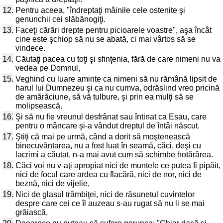
12.
Pentru aceea, "îndreptaţi mâinile cele ostenite şi
genunchii cei slăbănogiţi.
13.
Faceţi cărări drepte pentru picioarele voastre", aşa încât
cine este şchiop să nu se abată, ci mai vârtos să se
vindece.
14.
Căutaţi pacea cu toţi şi sfinţenia, fără de care nimeni nu va
vedea pe Domnul,
15.
Veghind cu luare aminte ca nimeni să nu rămână lipsit de
harul lui Dumnezeu şi ca nu cumva, odrăslind vreo pricină
de amărăciune, să vă tulbure, şi prin ea mulţi să se
molipsească.
16.
Şi să nu fie vreunul desfrânat sau întinat ca Esau, care
pentru o mâncare şi-a vândut dreptul de întâi născut.
17.
Ştiţi că mai pe urmă, când a dorit să moştenească
binecuvântarea, nu a fost luat în seamă, căci, deşi cu
lacrimi a căutat, n-a mai avut cum să schimbe hotărârea.
18.
Căci voi nu v-aţi apropiat nici de muntele ce putea fi pipăit,
nici de focul care ardea cu flacără, nici de nor, nici de
beznă, nici de vijelie,
19.
Nici de glasul trâmbiţei, nici de răsunetul cuvintelor
despre care cei ce îl auzeau s-au rugat să nu li se mai
grăiască,