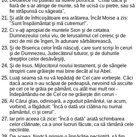
20.
Deoarece nu puteau să sufere porunca: "Chiar dacă şi
fiară de s-ar atinge de munte, să fie ucisă cu pietre, sau să
fie străpunsă cu săgeata",
21.
Şi atât de înfricoşătoare era arătarea, încât Moise a zis:
"Sunt înspăimântat şi mă cutremur!".
22.
Ci v-aţi apropiat de muntele Sion şi de cetatea
Dumnezeului celui viu, de Ierusalimul cel ceresc şi de
zeci de mii de îngeri, în adunare sărbătorească,
23.
Şi de Biserica celor întâi născuţi, care sunt scrişi în ceruri
şi de Dumnezeu, Judecătorul tuturor, şi de duhurile
drepţilor celor desăvârşiţi,
24.
Şi de Iisus, Mijlocitorul noului testament, şi de sângele
stropirii care grăieşte mai bine decât al lui Abel.
25.
Luaţi seama să nu vă lepădaţi de Cel care vorbeşte. Căci
dacă aceia n-au scăpat de pedeapsă, nevoind să asculte
pe cel ce le grăia pe pământ, cu atât mai mult noi -
îndepărtându-ne de Cel ce ne grăieşte din ceruri -
26.
Al Cărui glas, odinioară, a zguduit pământul, iar acum,
vorbind, a făgăduit: "Încă o dată voi clătina nu numai
pământul, ci şi cerul".
27.
Iar prin aceea că zice: "Încă o dată" arată schimbarea
celor clătinate, ca a unor lucruri făcute, ca să rămână cele
neclintite.
28.
De aceea, fiindcă primim o împărăţie neclintită, să fim