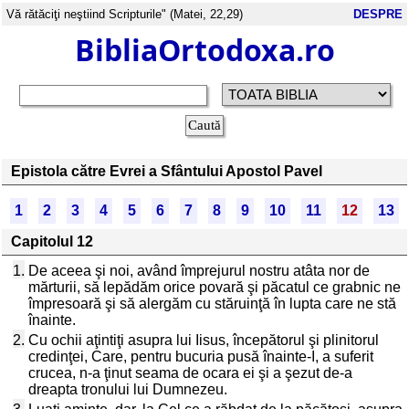
Vă rătăciţi neştiind Scripturile" (Matei, 22,29)
DESPRE
BibliaOrtodoxa.ro
Epistola către Evrei a Sfântului Apostol Pavel
1
2
3
4
5
6
7
8
9
10
11
12
13
Capitolul 12
1.
De aceea şi noi, având împrejurul nostru atâta nor de
mărturii, să lepădăm orice povară şi păcatul ce grabnic ne
împresoară şi să alergăm cu stăruinţă în lupta care ne stă
înainte.
2.
Cu ochii aţintiţi asupra lui Iisus, începătorul şi plinitorul
credinţei, Care, pentru bucuria pusă înainte-I, a suferit
crucea, n-a ţinut seama de ocara ei şi a şezut de-a
dreapta tronului lui Dumnezeu.