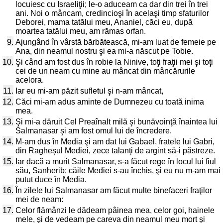
locuiesc cu Israeliţii; le-o aduceam ca dar din trei în trei
ani. Noi o mâncam, credincioşi în acelaşi timp sfaturilor
Deborei, mama tatălui meu, Ananiel, căci eu, după
moartea tatălui meu, am rămas orfan.
9.
Ajungând în vârstă bărbătească, mi-am luat de femeie pe
Ana, din neamul nostru şi ea mi-a născut pe Tobie.
10.
Şi când am fost dus în robie la Ninive, toţi fraţii mei şi toţi
cei de un neam cu mine au mâncat din mâncărurile
acelora.
11.
Iar eu mi-am păzit sufletul şi n-am mâncat,
12.
Căci mi-am adus aminte de Dumnezeu cu toată inima
mea.
13.
Şi mi-a dăruit Cel Preaînalt milă şi bunăvoinţă înaintea lui
Salmanasar şi am fost omul lui de încredere.
14.
M-am dus în Media şi am dat lui Gabael, fratele lui Gabri,
din Ragheşul Mediei, zece talanţi de argint să-i păstreze.
15.
Iar dacă a murit Salmanasar, s-a făcut rege în locul lui fiul
său, Sanherib; căile Mediei s-au închis, şi eu nu m-am mai
putut duce în Media.
16.
În zilele lui Salmanasar am făcut multe binefaceri fraţilor
mei de neam:
17.
Celor flămânzi le dădeam pâinea mea, celor goi, hainele
mele, şi de vedeam pe careva din neamul meu mort şi