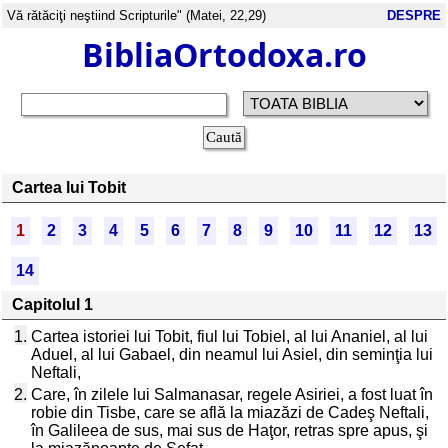
Vă rătăciţi neştiind Scripturile" (Matei, 22,29)
DESPRE
BibliaOrtodoxa.ro
Cartea lui Tobit
1
2
3
4
5
6
7
8
9
10
11
12
13
14
Capitolul 1
1.
Cartea istoriei lui Tobit, fiul lui Tobiel, al lui Ananiel, al lui
Aduel, al lui Gabael, din neamul lui Asiel, din seminţia lui
Neftali,
2.
Care, în zilele lui Salmanasar, regele Asiriei, a fost luat în
robie din Tisbe, care se află la miazăzi de Cadeş Neftali,
în Galileea de sus, mai sus de Haţor, retras spre apus, şi