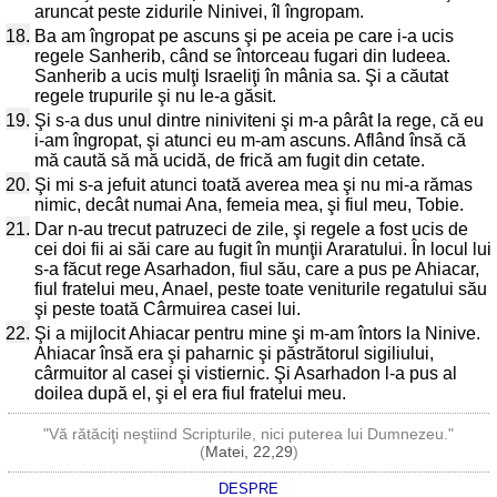
aruncat peste zidurile Ninivei, îl îngropam.
18.
Ba am îngropat pe ascuns şi pe aceia pe care i-a ucis
regele Sanherib, când se întorceau fugari din Iudeea.
Sanherib a ucis mulţi Israeliţi în mânia sa. Şi a căutat
regele trupurile şi nu le-a găsit.
19.
Şi s-a dus unul dintre niniviteni şi m-a pârât la rege, că eu
i-am îngropat, şi atunci eu m-am ascuns. Aflând însă că
mă caută să mă ucidă, de frică am fugit din cetate.
20.
Şi mi s-a jefuit atunci toată averea mea şi nu mi-a rămas
nimic, decât numai Ana, femeia mea, şi fiul meu, Tobie.
21.
Dar n-au trecut patruzeci de zile, şi regele a fost ucis de
cei doi fii ai săi care au fugit în munţii Araratului. În locul lui
s-a făcut rege Asarhadon, fiul său, care a pus pe Ahiacar,
fiul fratelui meu, Anael, peste toate veniturile regatului său
şi peste toată Cârmuirea casei lui.
22.
Şi a mijlocit Ahiacar pentru mine şi m-am întors la Ninive.
Ahiacar însă era şi paharnic şi păstrătorul sigiliului,
cârmuitor al casei şi vistiernic. Şi Asarhadon l-a pus al
doilea după el, şi el era fiul fratelui meu.
"Vă rătăciţi neştiind Scripturile, nici puterea lui Dumnezeu."
(
Matei, 22,29
)
DESPRE