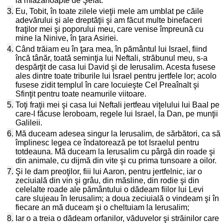
la miazănoapte de Şefat.
3.
Eu, Tobit, în toate zilele vieţii mele am umblat pe căile
adevărului şi ale dreptăţii şi am făcut multe binefaceri
fraţilor mei şi poporului meu, care venise împreună cu
mine la Ninive, în ţara Asiriei.
4.
Când trăiam eu în ţara mea, în pământul lui Israel, fiind
încă tânăr, toată seminţia lui Neftali, străbunul meu, s-a
despărţit de casa lui David şi de Ierusalim. Acesta fusese
ales dintre toate triburile lui Israel pentru jertfele lor; acolo
fusese zidit templul în care locuieşte Cel Preaînalt şi
Sfinţit pentru toate neamurile viitoare.
5.
Toţi fraţii mei şi casa lui Neftali jertfeau viţelului lui Baal pe
care-l făcuse Ieroboam, regele lui Israel, la Dan, pe munţii
Galileii.
6.
Mă duceam adesea singur la Ierusalim, de sărbători, ca să
împlinesc legea ce îndatorează pe tot Israelul pentru
totdeauna. Mă duceam la Ierusalim cu pârgă din roade şi
din animale, cu dijmă din vite şi cu prima tunsoare a oilor.
7.
Şi le dam preoţilor, fiii lui Aaron, pentru jertfelnic, iar o
zeciuială din vin şi grâu, din măsline, din rodie şi din
celelalte roade ale pământului o dădeam fiilor lui Levi
care slujeau în Ierusalim; a doua zeciuială o vindeam şi în
fiecare an mă duceam şi o cheltuiam la Ierusalim;
8.
Iar o a treia o dădeam orfanilor, văduvelor şi străinilor care