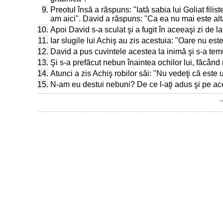
9.
Preotul însă a răspuns: "Iată sabia lui Goliat filis
am aici". David a răspuns: "Ca ea nu mai este alta,
10.
Apoi David s-a sculat şi a fugit în aceeaşi zi de la
11.
Iar slugile lui Achiş au zis acestuia: "Oare nu este
12.
David a pus cuvintele acestea la inimă şi s-a temu
13.
Şi s-a prefăcut nebun înaintea ochilor lui, făcând
14.
Atunci a zis Achiş robilor săi: "Nu vedeţi că est
15.
N-am eu destui nebuni? De ce l-aţi adus şi pe a
"