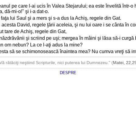
teanul pe care l-ai ucis în Valea Stejarului; ea este învelită într-o
 dă-mi-o!" şi i-a dat-o.
 faţa lui Saul şi a mers şi s-a dus la Achiş, regele din Gat.
 acesta David, regele ţării aceleia, şi nu lui oare i se cânta în cor
t tare de Achiş, regele din Gat,
 năzdrăvănii şi scriind pe uşi; mergea în mâini şi lăsa să-i curgă
e un om nebun? La ce l-aţi adus la mine?
cesta să se schimonosească înaintea mea? Nu cumva vreţi să int
Vă rătăciţi neştiind Scripturile, nici puterea lui Dumnezeu." (
Matei, 22,2
DESPRE