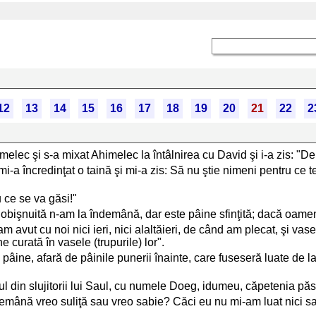
12
13
14
15
16
17
18
19
20
21
22
2
ec şi s-a mixat Ahimelec la întâlnirea cu David şi i-a zis: "De 
-a încredinţat o taină şi mi-a zis: Să nu ştie nimeni pentru ce t
 ce se va găsi!"
e obişnuită n-am la îndemână, dar este pâine sfinţită; dacă oamen
m avut cu noi nici ieri, nici alaltăieri, de când am plecat, şi vas
curată în vasele (trupurile) lor".
tă pâine, afară de pâinile punerii înainte, care fuseseră luate de l
 din slujitorii lui Saul, cu numele Doeg, idumeu, căpetenia păsto
emână vreo suliţă sau vreo sabie? Căci eu nu mi-am luat nici sa