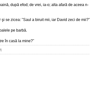
 haină, după efod; de vrei, ia-o; alta afară de aceea n-
 şi se zicea: "Saul a biruit mii, iar David zeci de mii?"
 balele pe barbă.
re în casă la mine?"
9
)