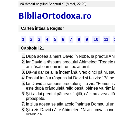
Vă rătăciţi neştiind Scripturile" (Matei, 22,29)
BibliaOrtodoxa.ro
Cartea întâia a Regilor
1
2
3
4
5
6
7
8
9
10
11
Capitolul 21
1.
După aceea a mers David în Nobe, la preotul Ahimel
2.
Iar David a răspuns preotului Ahimelec: "Regele mi
am lăsat oamenii într-un loc anumit.
3.
Dă-mi dar ce ai la îndemână, vreo cinci pâini, sau
4.
Preotul însă a răspuns lui David şi i-a zis: "Pâin
5.
Iar David a răspuns preotului şi i-a zis: "Femei n-a
este după orânduială religioasă, pâinea va rămâne 
6.
Şi i-a dat preotul pâinea sfinţită, căci nu avea al
proaspete.
7.
În ziua aceea se afla acolo înaintea Domnului unul
8.
Şi a zis David către Ahimelec: "N-ai cumva la înd
grabnică".