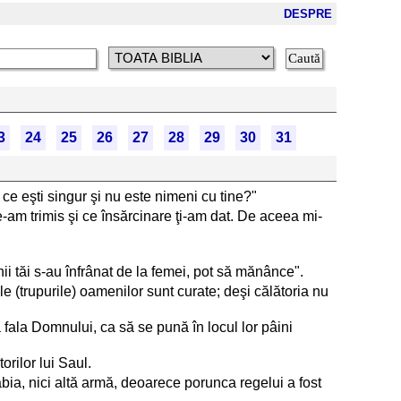
DESPRE
3
24
25
26
27
28
29
30
31
ce eşti singur şi nu este nimeni cu tine?"
e-am trimis şi ce însărcinare ţi-am dat. De aceea mi-
ii tăi s-au înfrânat de la femei, pot să mănânce".
ele (trupurile) oamenilor sunt curate; deşi călătoria nu
a fala Domnului, ca să se pună în locul lor pâini
rilor lui Saul.
bia, nici altă armă, deoarece porunca regelui a fost