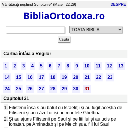
Vă rătăciţi neştiind Scripturile" (Matei, 22,29)
DESPRE
BibliaOrtodoxa.ro
Cartea întâia a Regilor
1
2
3
4
5
6
7
8
9
10
11
12
13
14
15
16
17
18
19
20
21
22
23
24
25
26
27
28
29
30
31
Capitolul 31
1.
Filistenii însă s-au bătut cu Israeliţii şi au fugit aceştia de
Filisteni şi au căzut ucişi pe muntele Ghelboa.
2.
Şi au ajuns Filistenii pe Saul şi pe fiii lui şi au ucis pe
Ionatan, pe Aminadab şi pe Melchişua, fiii lui Saul.