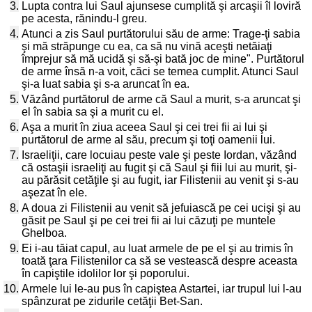
3.
Lupta contra lui Saul ajunsese cumplită şi arcaşii îl loviră
pe acesta, rănindu-l greu.
4.
Atunci a zis Saul purtătorului său de arme: Trage-ţi sabia
şi mă străpunge cu ea, ca să nu vină aceşti netăiaţi
împrejur să mă ucidă şi să-şi bată joc de mine". Purtătorul
de arme însă n-a voit, căci se temea cumplit. Atunci Saul
şi-a luat sabia şi s-a aruncat în ea.
5.
Văzând purtătorul de arme că Saul a murit, s-a aruncat şi
el în sabia sa şi a murit cu el.
6.
Aşa a murit în ziua aceea Saul şi cei trei fii ai lui şi
purtătorul de arme al său, precum şi toţi oamenii lui.
7.
Israeliţii, care locuiau peste vale şi peste Iordan, văzând
că ostaşii israeliţi au fugit şi că Saul şi fiii lui au murit, şi-
au părăsit cetăţile şi au fugit, iar Filistenii au venit şi s-au
aşezat în ele.
8.
A doua zi Filistenii au venit să jefuiască pe cei ucişi şi au
găsit pe Saul şi pe cei trei fii ai lui căzuţi pe muntele
Ghelboa.
9.
Ei i-au tăiat capul, au luat armele de pe el şi au trimis în
toată ţara Filistenilor ca să se vestească despre aceasta
în capiştile idolilor lor şi poporului.
10.
Armele lui le-au pus în capiştea Astartei, iar trupul lui l-au
spânzurat pe zidurile cetăţii Bet-San.