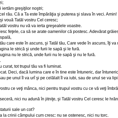
i;
iertăm greşiţilor noştri;
cel rău. Că a Ta este împărăţia şi puterea şi slava în veci. Amin!
 şi vouă Tatăl vostru Cel ceresc;
Tatăl vostru nu vă va ierta greşealele voastre.
 smolesc feţele, ca să se arate oamenilor că postesc. Adevărat grăies
 spală,
tău care este în ascuns, şi Tatăl tău, Care vede în ascuns, îţi va r
a le strică şi unde furii le sapă şi le fură.
ugina nu le strică, unde furii nu le sapă şi nu le fură.
.
 curat, tot trupul tău va fi luminat.
unecat. Deci, dacă lumina care e în tine este întuneric, dar întuneri
e unul îl va urî şi pe celălalt îl va iubi, sau de unul se va lipi şi 
vostru ce veţi mânca, nici pentru trupul vostru cu ce vă veţi îmbr
 seceră, nici nu adună în jitniţe, şi Tatăl vostru Cel ceresc le h
taturii sale un cot?
a la crinii câmpului cum cresc: nu se ostenesc, nici nu torc.