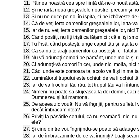
11.
Pâinea noastră cea spre fiinţă dă-ne-o nouă astăz
12.
Şi ne iartă nouă greşealele noastre, precum şi noi 
13.
Şi nu ne duce pe noi în ispită, ci ne izbăveşte de 
14.
Că de veţi ierta oamenilor greşealele lor, ierta-va
15.
Iar de nu veţi ierta oamenilor greşealele lor, nici 
16.
Când postiţi, nu fiţi trişti ca făţarnicii; că ei îşi
17.
Tu însă, când posteşti, unge capul tău şi faţa ta o
18.
Ca să nu te arăţi oamenilor că posteşti, ci Tatălui 
19.
Nu vă adunaţi comori pe pământ, unde molia şi rugin
20.
Ci adunaţi-vă comori în cer, unde nici molia, nici r
21.
Căci unde este comoara ta, acolo va fi şi inima ta
22.
Luminătorul trupului este ochiul; de va fi ochiul tău
23.
Iar de va fi ochiul tău rău, tot trupul tău va fi înt
24.
Nimeni nu poate să slujească la doi domni, căci sau p
Dumnezeu şi lui mamona.
25.
De aceea zic vouă: Nu vă îngrijiţi pentru sufletul 
decât îmbrăcămintea?
26.
Priviţi la păsările cerului, că nu seamănă, nici nu
ele?
27.
Şi cine dintre voi, îngrijindu-se poate să adauge s
28.
Iar de îmbrăcăminte de ce vă îngrijiţi? Luaţi seam