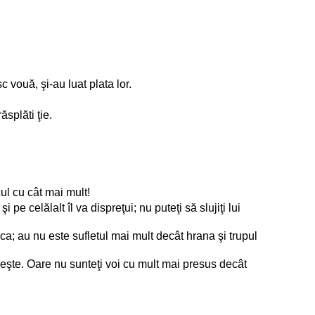
c vouă, şi-au luat plata lor.
ăsplăti ţie.
cul cu cât mai mult!
pe celălalt îl va dispreţui; nu puteţi să slujiţi lui
ăca; au nu este sufletul mai mult decât hrana şi trupul
răneşte. Oare nu sunteţi voi cu mult mai presus decât