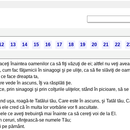
12
13
14
15
16
17
18
19
20
21
22
2
ceţi înaintea oamenilor ca să fiţi văzuţi de ei; altfel nu veţi avea
 cum fac făţarnicii în sinagogi şi pe uliţe, ca să fie slăviţi de oa
 ce face dreapta ta,
e vede în ascuns, îţi va răsplăti ţie.
lace, prin sinagogi şi prin colţurile uliţelor, stând în picioare, s
ând uşa, roagă-te Tatălui tău, Care este în ascuns, şi Tatăl tău, Ca
le cred că în multa lor vorbărie vor fi ascultate.
ele ce aveţi trebuinţă mai înainte ca să cereţi voi de la El.
 în ceruri, sfinţească-se numele Tău;
şi pe pământ.