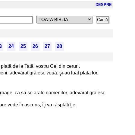
DESPRE
3
24
25
26
27
28
 plată de la Tatăl vostru Cel din ceruri.
meni; adevărat grăiesc vouă: şi-au luat plata lor.
ă se roage, ca să se arate oamenilor; adevărat grăiesc
re vede în ascuns, îţi va răsplăti ţie.