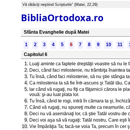
Vă rătăciţi neştiind Scripturile" (Matei, 22,29)
BibliaOrtodoxa.ro
Sfânta Evanghelie după Matei
1
2
3
4
5
6
7
8
9
10
11
Capitolul 6
1.
Luaţi aminte ca faptele dreptăţii voastre să nu le fa
2.
Deci, când faci milostenie, nu trâmbiţa înaintea ta,
3.
Tu însă, când faci milostenie, să nu ştie stânga ta
4.
Ca milostenia ta să fie într-ascuns şi Tatăl tău, Car
5.
Iar când vă rugaţi, nu fiţi ca făţarnicii cărora le p
vouă: şi-au luat plata lor.
6.
Tu însă, când te rogi, intră în cămara ta şi, închiz
7.
Când vă rugaţi, nu spuneţi multe ca neamurile, că e
8.
Deci nu vă asemănaţi lor, că ştie Tatăl vostru de c
9.
Deci voi aşa să vă rugaţi: Tatăl nostru, Care eşti
10.
Vie împărăţia Ta; facă-se voia Ta, precum în cer 