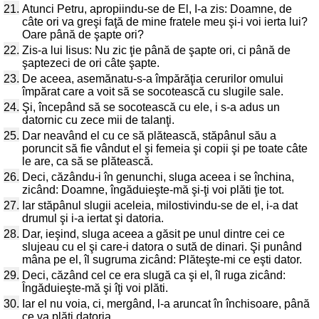
21.
Atunci Petru, apropiindu-se de El, I-a zis: Doamne, de
câte ori va greşi faţă de mine fratele meu şi-i voi ierta lui?
Oare până de şapte ori?
22.
Zis-a lui Iisus: Nu zic ţie până de şapte ori, ci până de
şaptezeci de ori câte şapte.
23.
De aceea, asemănatu-s-a împărăţia cerurilor omului
împărat care a voit să se socotească cu slugile sale.
24.
Şi, începând să se socotească cu ele, i s-a adus un
datornic cu zece mii de talanţi.
25.
Dar neavând el cu ce să plătească, stăpânul său a
poruncit să fie vândut el şi femeia şi copii şi pe toate câte
le are, ca să se plătească.
26.
Deci, căzându-i în genunchi, sluga aceea i se închina,
zicând: Doamne, îngăduieşte-mă şi-ţi voi plăti ţie tot.
27.
Iar stăpânul slugii aceleia, milostivindu-se de el, i-a dat
drumul şi i-a iertat şi datoria.
28.
Dar, ieşind, sluga aceea a găsit pe unul dintre cei ce
slujeau cu el şi care-i datora o sută de dinari. Şi punând
mâna pe el, îl sugruma zicând: Plăteşte-mi ce eşti dator.
29.
Deci, căzând cel ce era slugă ca şi el, îl ruga zicând:
Îngăduieşte-mă şi îţi voi plăti.
30.
Iar el nu voia, ci, mergând, l-a aruncat în închisoare, până
ce va plăti datoria.