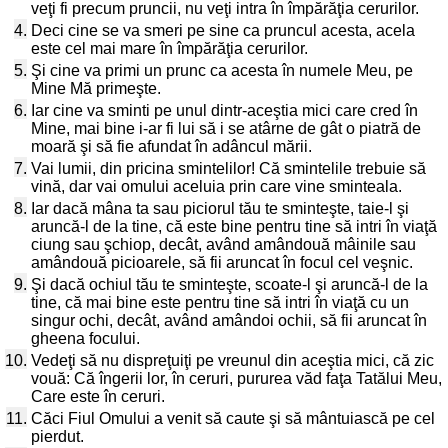
veţi fi precum pruncii, nu veţi intra în împărăţia cerurilor.
4.
Deci cine se va smeri pe sine ca pruncul acesta, acela
este cel mai mare în împărăţia cerurilor.
5.
Şi cine va primi un prunc ca acesta în numele Meu, pe
Mine Mă primeşte.
6.
Iar cine va sminti pe unul dintr-aceştia mici care cred în
Mine, mai bine i-ar fi lui să i se atârne de gât o piatră de
moară şi să fie afundat în adâncul mării.
7.
Vai lumii, din pricina smintelilor! Că smintelile trebuie să
vină, dar vai omului aceluia prin care vine sminteala.
8.
Iar dacă mâna ta sau piciorul tău te sminteşte, taie-l şi
aruncă-l de la tine, că este bine pentru tine să intri în viaţă
ciung sau şchiop, decât, având amândouă mâinile sau
amândouă picioarele, să fii aruncat în focul cel veşnic.
9.
Şi dacă ochiul tău te sminteşte, scoate-l şi aruncă-l de la
tine, că mai bine este pentru tine să intri în viaţă cu un
singur ochi, decât, având amândoi ochii, să fii aruncat în
gheena focului.
10.
Vedeţi să nu dispreţuiţi pe vreunul din aceştia mici, că zic
vouă: Că îngerii lor, în ceruri, pururea văd faţa Tatălui Meu,
Care este în ceruri.
11.
Căci Fiul Omului a venit să caute şi să mântuiască pe cel
pierdut.