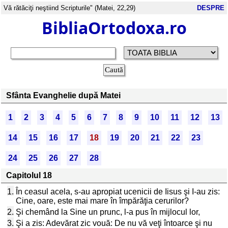
Vă rătăciţi neştiind Scripturile" (Matei, 22,29)
DESPRE
BibliaOrtodoxa.ro
Sfânta Evanghelie după Matei
1
2
3
4
5
6
7
8
9
10
11
12
13
14
15
16
17
18
19
20
21
22
23
24
25
26
27
28
Capitolul 18
1.
În ceasul acela, s-au apropiat ucenicii de Iisus şi I-au zis:
Cine, oare, este mai mare în împărăţia cerurilor?
2.
Şi chemând la Sine un prunc, l-a pus în mijlocul lor,
3.
Şi a zis: Adevărat zic vouă: De nu vă veţi întoarce şi nu