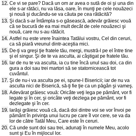
12.
Ce vi se pare? Dacă un om ar avea o sută de oi şi una din
ele s-ar rătăci, nu va lăsa, oare, în munţi pe cele nouăzeci
şi nouă şi ducându-se va căuta pe cea rătăcită?
13.
Şi dacă s-ar întâmpla s-o găsească, adevăr grăiesc vouă
că se bucură de ea mai mult decât de cele nouăzeci şi
nouă, care nu s-au rătăcit.
14.
Astfel nu este vrere înaintea Tatălui vostru, Cel din ceruri,
ca să piară vreunul dintr-aceştia mici.
15.
De-ţi va greşi ţie fratele tău, mergi, mustră-l pe el între tine
şi el singur. Şi de te va asculta, ai câştigat pe fratele tău.
16.
Iar de nu te va asculta, ia cu tine încă unul sau doi, ca din
gura a doi sau trei martori să se statornicească tot
cuvântul.
17.
Şi de nu-i va asculta pe ei, spune-l Bisericii; iar de nu va
asculta nici de Biserică, să-ţi fie ţie ca un păgân şi vameş.
18.
Adevărat grăiesc vouă: Oricâte veţi lega pe pământ, vor fi
legate şi în cer, şi oricâte veţi dezlega pe pământ, vor fi
dezlegate şi în cer.
19.
Iarăşi grăiesc vouă că, dacă doi dintre voi se vor învoi pe
pământ în privinţa unui lucru pe care îl vor cere, se va da
lor de către Tatăl Meu, Care este în ceruri.
20.
Că unde sunt doi sau trei, adunaţi în numele Meu, acolo
sunt şi Eu în mijlocul lor.