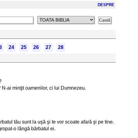
DESPRE
3
24
25
26
27
28
?
? N-ai minţit oamenilor, ci lui Dumnezeu.
batul tău sunt la uşă şi te vor scoate afară şi pe tine.
ngropat-o lângă bărbatul ei.