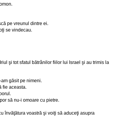
olomon.
că pe vreunul dintre ei.
oţi se vindecau.
i tot sfatul bătrânilor fiilor lui Israel şi au trimis la
n-am găsit pe nimeni.
ă fie aceasta.
porul.
por să nu-i omoare cu pietre.
u învăţătura voastră şi voiţi să aduceţi asupra