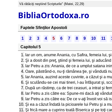
Vă rătăciţi neştiind Scripturile" (Matei, 22,29)
BibliaOrtodoxa.ro
Faptele Sfinţilor Apostoli
1
2
3
4
5
6
7
8
9
10
11
Capitolul 5
1.
Iar un om, anume Anania, cu Safira, femeia lui, şi
2.
Şi a dosit din preţ, ştiind şi femeia lui, şi aducând
3.
Iar Petru a zis: Anania, de ce a umplut satana inim
4.
Oare, păstrând-o, nu-ţi rămânea ţie, şi vândută nu
5.
Iar Anania, auzind aceste cuvinte, a căzut şi a muri
6.
Şi sculându-se cei mai tineri, l-au înfăşurat şi, sc
7.
După un răstimp, ca de trei ceasuri, a intrat şi fe
8.
Iar Petru a zis către ea: Spune-mi dacă aţi vândut ţ
9.
Iar Petru a zis către ea: De ce v-aţi învoit voi să 
10.
Şi ea a căzut îndată la picioarele lui Petru şi a mu
11.
Şi frică mare a cuprins toată Biserica şi pe toţi c