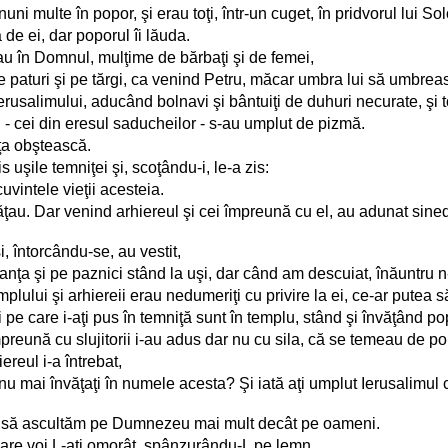
uni multe în popor, şi erau toţi, într-un cuget, în pridvorul lui S
 de ei, dar poporul îi lăuda.
au în Domnul, mulţime de bărbaţi şi de femei,
pe paturi şi pe tărgi, ca venind Petru, măcar umbra lui să umbreas
erusalimului, aducând bolnavi şi bântuiţi de duhuri necurate, şi t
l - cei din eresul saducheilor - s-au umplut de pizmă.
ţa obştească.
s uşile temniţei şi, scoţându-i, le-a zis:
cuvintele vieţii acesteia.
au. Dar venind arhiereul şi cei împreună cu el, au adunat sinedriul ş
i, întorcându-se, au vestit,
ranţa şi pe paznici stând la uşi, dar când am descuiat, înăuntru 
lului şi arhiereii erau nedumeriţi cu privire la ei, ce-ar putea s
i pe care i-aţi pus în temniţă sunt în templu, stând şi învăţând po
reună cu slujitorii i-au adus dar nu cu sila, că se temeau de po
ereul i-a întrebat,
 mai învăţaţi în numele acesta? Şi iată aţi umplut Ierusalimul c
uie să ascultăm pe Dumnezeu mai mult decât pe oameni.
 Care voi L-aţi omorât, spânzurându-L pe lemn.