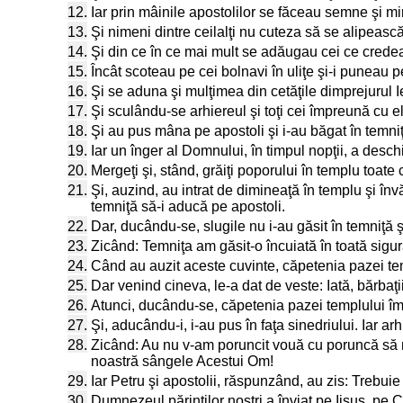
12.
Iar prin mâinile apostolilor se făceau semne şi min
13.
Şi nimeni dintre ceilalţi nu cuteza să se alipească
14.
Şi din ce în ce mai mult se adăugau cei ce crede
15.
Încât scoteau pe cei bolnavi în uliţe şi-i puneau 
16.
Şi se aduna şi mulţimea din cetăţile dimprejurul I
17.
Şi sculându-se arhiereul şi toţi cei împreună cu e
18.
Şi au pus mâna pe apostoli şi i-au băgat în temni
19.
Iar un înger al Domnului, în timpul nopţii, a deschi
20.
Mergeţi şi, stând, grăiţi poporului în templu toate 
21.
Şi, auzind, au intrat de dimineaţă în templu şi învăţ
temniţă să-i aducă pe apostoli.
22.
Dar, ducându-se, slugile nu i-au găsit în temniţă ş
23.
Zicând: Temniţa am găsit-o încuiată în toată sigu
24.
Când au auzit aceste cuvinte, căpetenia pazei temp
25.
Dar venind cineva, le-a dat de veste: Iată, bărbaţi
26.
Atunci, ducându-se, căpetenia pazei templului împ
27.
Şi, aducându-i, i-au pus în faţa sinedriului. Iar arhi
28.
Zicând: Au nu v-am poruncit vouă cu poruncă să nu
noastră sângele Acestui Om!
29.
Iar Petru şi apostolii, răspunzând, au zis: Treb
30.
Dumnezeul părinţilor noştri a înviat pe Iisus, pe