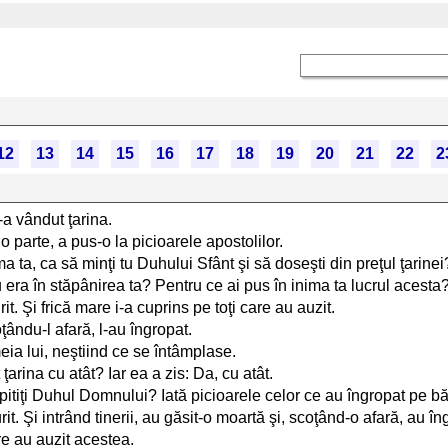
12
13
14
15
16
17
18
19
20
21
22
2
-a vândut ţarina.
 o parte, a pus-o la picioarele apostolilor.
a ta, ca să minţi tu Duhului Sfânt şi să doseşti din preţul ţarinei
 era în stăpânirea ta? Pentru ce ai pus în inima ta lucrul acesta
t. Şi frică mare i-a cuprins pe toţi care au auzit.
oţându-l afară, l-au îngropat.
meia lui, neştiind ce se întâmplase.
arina cu atât? Iar ea a zis: Da, cu atât.
ispitiţi Duhul Domnului? Iată picioarele celor ce au îngropat pe băr
rit. Şi intrând tinerii, au găsit-o moartă şi, scoţând-o afară, au î
are au auzit acestea.