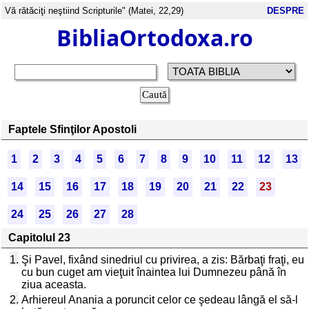
Vă rătăciţi neştiind Scripturile" (Matei, 22,29)
DESPRE
BibliaOrtodoxa.ro
Faptele Sfinţilor Apostoli
1
2
3
4
5
6
7
8
9
10
11
12
13
14
15
16
17
18
19
20
21
22
23
24
25
26
27
28
Capitolul 23
1.
Şi Pavel, fixând sinedriul cu privirea, a zis: Bărbaţi fraţi, eu
cu bun cuget am vieţuit înaintea lui Dumnezeu până în
ziua aceasta.
2.
Arhiereul Anania a poruncit celor ce şedeau lângă el să-l