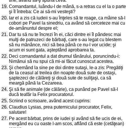
tine, având să-ţi spună ceva.
19.
Comandantul, luându-l de mână, s-a retras cu el la o parte
şi îl întreba: Ce ai să-mi vesteşti?
20.
Iar el a zis că iudeii s-au înţeles să te roage, ca mâine să-l
cobori pe Pavel la sinedriu, ca având să cerceteze mai cu
de-amănuntul despre el;
21.
Dar tu să nu te încrezi în ei, căci dintre ei îl pândesc mai
mulţi de patruzeci de bărbaţi, care s-au legat cu blestem
să nu mănânce, nici să bea până ce nu-l vor ucide; şi
acum ei sunt gata, aşteptând aprobarea ta.
22.
Deci comandantul a dat drumul tânărului, poruncindu-i:
Nimănui să nu spui că mi-ai făcut cunoscut acestea.
23.
Şi chemând la sine pe doi dintre sutaşi, le-a zis: Pregătiţi
de la ceasul al treilea din noapte două sute de ostaşi,
şaptezeci de călăreţi şi două sute de suliţaşi, ca să
meargă până la Cezareea.
24.
Şi să fie animale (de călărie), ca punând pe Pavel să-l
ducă teafăr la Felix procuratorul.
25.
Scriind o scrisoare, având acest cuprins:
26.
Claudius Lysias, prea puternicului procurator, Felix,
salutare!
27.
Pe acest bărbat, prins de iudei şi având să fie ucis de ei,
mergând eu cu oaste l-am scos, aflând că este (cetăţean)