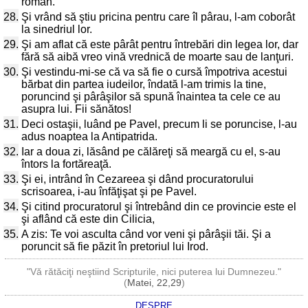
roman.
28.
Şi vrând să ştiu pricina pentru care îl pârau, l-am coborât
la sinedriul lor.
29.
Şi am aflat că este pârât pentru întrebări din legea lor, dar
fără să aibă vreo vină vrednică de moarte sau de lanţuri.
30.
Şi vestindu-mi-se că va să fie o cursă împotriva acestui
bărbat din partea iudeilor, îndată l-am trimis la tine,
poruncind şi pârâşilor să spună înaintea ta cele ce au
asupra lui. Fii sănătos!
31.
Deci ostaşii, luând pe Pavel, precum li se poruncise, l-au
adus noaptea la Antipatrida.
32.
Iar a doua zi, lăsând pe călăreţi să meargă cu el, s-au
întors la fortăreaţă.
33.
Şi ei, intrând în Cezareea şi dând procuratorului
scrisoarea, i-au înfăţişat şi pe Pavel.
34.
Şi citind procuratorul şi întrebând din ce provincie este el
şi aflând că este din Cilicia,
35.
A zis: Te voi asculta când vor veni şi pârâşii tăi. Şi a
poruncit să fie păzit în pretoriul lui Irod.
"Vă rătăciţi neştiind Scripturile, nici puterea lui Dumnezeu."
(
Matei, 22,29
)
DESPRE