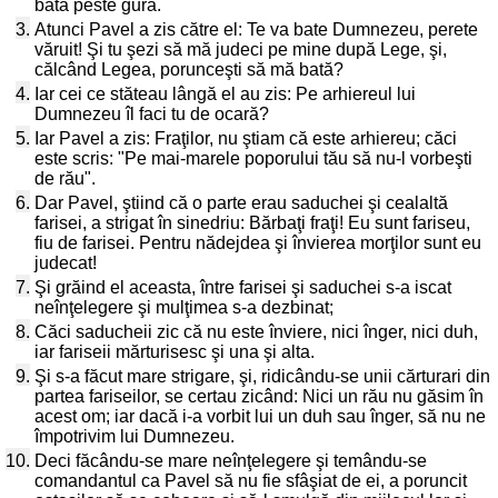
bată peste gură.
3.
Atunci Pavel a zis către el: Te va bate Dumnezeu, perete
văruit! Şi tu şezi să mă judeci pe mine după Lege, şi,
călcând Legea, porunceşti să mă bată?
4.
Iar cei ce stăteau lângă el au zis: Pe arhiereul lui
Dumnezeu îl faci tu de ocară?
5.
Iar Pavel a zis: Fraţilor, nu ştiam că este arhiereu; căci
este scris: "Pe mai-marele poporului tău să nu-l vorbeşti
de rău".
6.
Dar Pavel, ştiind că o parte erau saduchei şi cealaltă
farisei, a strigat în sinedriu: Bărbaţi fraţi! Eu sunt fariseu,
fiu de farisei. Pentru nădejdea şi învierea morţilor sunt eu
judecat!
7.
Şi grăind el aceasta, între farisei şi saduchei s-a iscat
neînţelegere şi mulţimea s-a dezbinat;
8.
Căci saducheii zic că nu este înviere, nici înger, nici duh,
iar fariseii mărturisesc şi una şi alta.
9.
Şi s-a făcut mare strigare, şi, ridicându-se unii cărturari din
partea fariseilor, se certau zicând: Nici un rău nu găsim în
acest om; iar dacă i-a vorbit lui un duh sau înger, să nu ne
împotrivim lui Dumnezeu.
10.
Deci făcându-se mare neînţelegere şi temându-se
comandantul ca Pavel să nu fie sfâşiat de ei, a poruncit