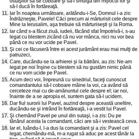
ostaşilor să se coboare şi să-l smulgă din mijlocul lor şi
să-l ducă în fortăreaţă.
11.
Iar în noaptea următoare, arătându-i-Se, Domnul i-a zis:
Îndrăzneşte, Pavele! Căci precum ai mărturisit cele despre
Mine la Ierusalim, aşa trebuie să mărturiseşti şi la Roma.
12.
Iar când s-a făcut ziuă, iudeii, făcând sfat împotrivă-i, s-au
legat cu blestem zicând că nu vor mânca, nici nu vor bea
până ce nu vor ucide pe Pavel.
13.
Şi cei ce făcuseră între ei acest jurământ erau mai mulţi de
patruzeci,
14.
Care, ducându-se la arhierei şi la bătrâni, au zis: Ne-am
legat pe noi înşine cu blestem să nu gustăm nimic până
ce nu vom ucide pe Pavel.
15.
Acum deci voi, împreună cu sinedriul, faceţi cunoscut
comandantului să-l coboare mâine la voi, ca având să
cerceteze mai cu de-amănuntul cele despre el; iar noi,
înainte de a se apropia el, suntem gata să-l ucidem.
16.
Dar fiul surorii lui Pavel, auzind despre această uneltire,
ducându-se şi intrând în fortăreaţă, i-a vestit lui Pavel.
17.
Şi chemând Pavel pe unul din sutaşi, i-a zis: Du pe
tânărul acesta la comandant, căci are să-i vestească ceva.
18.
Iar el, luându-l, l-a dus la comandant şi a zis: Pavel cel
legat, chemându-mă, m-a rugat să aduc pe acest tânăr la