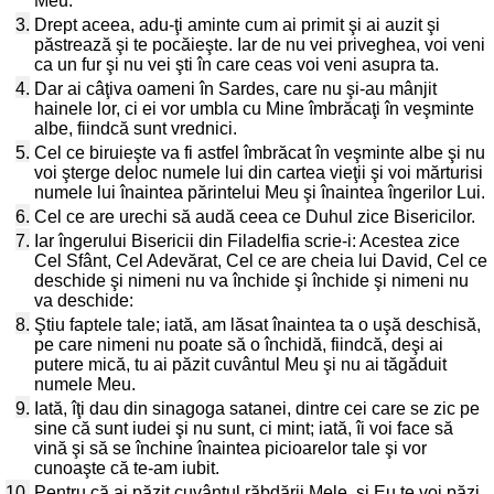
Meu.
3.
Drept aceea, adu-ţi aminte cum ai primit şi ai auzit şi
păstrează şi te pocăieşte. Iar de nu vei priveghea, voi veni
ca un fur şi nu vei şti în care ceas voi veni asupra ta.
4.
Dar ai câţiva oameni în Sardes, care nu şi-au mânjit
hainele lor, ci ei vor umbla cu Mine îmbrăcaţi în veşminte
albe, fiindcă sunt vrednici.
5.
Cel ce biruieşte va fi astfel îmbrăcat în veşminte albe şi nu
voi şterge deloc numele lui din cartea vieţii şi voi mărturisi
numele lui înaintea părintelui Meu şi înaintea îngerilor Lui.
6.
Cel ce are urechi să audă ceea ce Duhul zice Bisericilor.
7.
Iar îngerului Bisericii din Filadelfia scrie-i: Acestea zice
Cel Sfânt, Cel Adevărat, Cel ce are cheia lui David, Cel ce
deschide şi nimeni nu va închide şi închide şi nimeni nu
va deschide:
8.
Ştiu faptele tale; iată, am lăsat înaintea ta o uşă deschisă,
pe care nimeni nu poate să o închidă, fiindcă, deşi ai
putere mică, tu ai păzit cuvântul Meu şi nu ai tăgăduit
numele Meu.
9.
Iată, îţi dau din sinagoga satanei, dintre cei care se zic pe
sine că sunt iudei şi nu sunt, ci mint; iată, îi voi face să
vină şi să se închine înaintea picioarelor tale şi vor
cunoaşte că te-am iubit.
10.
Pentru că ai păzit cuvântul răbdării Mele, şi Eu te voi păzi