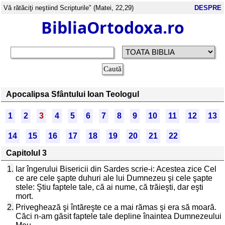
Vă rătăciţi neştiind Scripturile" (Matei, 22,29)
DESPRE
BibliaOrtodoxa.ro
Apocalipsa Sfântului Ioan Teologul
1
2
3
4
5
6
7
8
9
10
11
12
13
14
15
16
17
18
19
20
21
22
Capitolul 3
1.
Iar îngerului Bisericii din Sardes scrie-i: Acestea zice Cel
ce are cele şapte duhuri ale lui Dumnezeu şi cele şapte
stele: Ştiu faptele tale, că ai nume, că trăieşti, dar eşti
mort.
2.
Priveghează şi întăreşte ce a mai rămas şi era să moară.
Căci n-am găsit faptele tale depline înaintea Dumnezeului