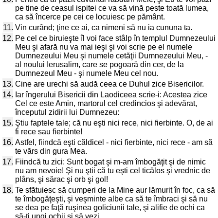
pe tine de ceasul ispitei ce va să vină peste toată lumea,
ca să încerce pe cei ce locuiesc pe pământ.
11.
Vin curând; ţine ce ai, ca nimeni să nu ia cununa ta.
12.
Pe cel ce biruieşte îl voi face stâlp în templul Dumnezeului
Meu şi afară nu va mai ieşi şi voi scrie pe el numele
Dumnezeului Meu şi numele cetăţii Dumnezeului Meu, -
al noului Ierusalim, care se pogoară din cer, de la
Dumnezeul Meu - şi numele Meu cel nou.
13.
Cine are urechi să audă ceea ce Duhul zice Bisericilor.
14.
Iar îngerului Bisericii din Laodiceea scrie-i: Acestea zice
Cel ce este Amin, martorul cel credincios şi adevărat,
începutul zidirii lui Dumnezeu:
15.
Ştiu faptele tale; că nu eşti nici rece, nici fierbinte. O, de ai
fi rece sau fierbinte!
16.
Astfel, fiindcă eşti căldicel - nici fierbinte, nici rece - am să
te vărs din gura Mea.
17.
Fiindcă tu zici: Sunt bogat şi m-am îmbogăţit şi de nimic
nu am nevoie! Şi nu ştii că tu eşti cel ticălos şi vrednic de
plâns, şi sărac şi orb şi gol!
18.
Te sfătuiesc să cumperi de la Mine aur lămurit în foc, ca să
te îmbogăţeşti, şi veşminte albe ca să te îmbraci şi să nu
se dea pe faţă ruşinea goliciunii tale, şi alifie de ochi ca
să-ţi ungi ochii şi să vezi.