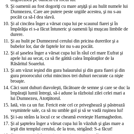
9.
Şi oamenii au fost dogoriţi cu mare arşiţă şi au hulit numele lui
Dumnezeu, Care are putere peste urgiile acestea, şi nu s-au
pocăit ca să-I dea slavă.
10.
Şi al cincilea înger a vărsat cupa lui pe scaunul fiarei şi în
împărăţia ei s-a făcut întuneric şi oamenii îşi muşcau limbile de
durere.
11.
Şi au hulit pe Dumnezeul cerului din pricina durerilor şi a
bubelor lor, dar de faptele lor nu s-au pocăit.
12.
Şi al şaselea înger a vărsat cupa lui în râul cel mare Eufrat şi
apele lui au secat, ca să fie gătită calea împăraţilor de la
Răsăritul Soarelui.
13.
Şi am văzut ieşind din gura balaurului şi din gura fiarei şi din
gura proorocului celui mincinos trei duhuri necurate ca nişte
broaşte.
14.
Căci sunt duhuri diavoleşti, făcătoare de semne şi care se duc la
împăraţii lumii întregi, să-i adune la războiul zilei celei mari a
lui Dumnezeu, Atotţiitorul.
15.
Iată, vin ca un fur. Fericit este cel ce priveghează şi păstrează
veşmintele sale, ca să nu umble gol şi să se vadă ruşinea lui!
16.
Şi i-au strâns la locul ce se cheamă evreieşte Harmaghedon.
17.
Şi al şaptelea înger a vărsat cupa lui în văzduh şi glas mare a
ieşit din templul cerului, de la tron, strigând: S-a făcut!