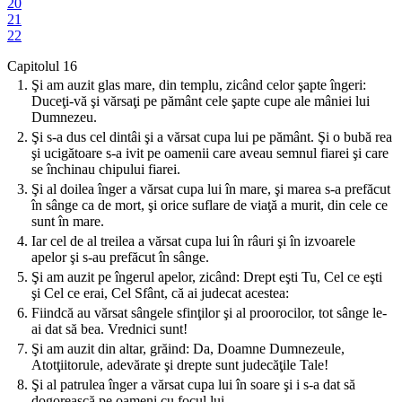
20
21
22
Capitolul 16
1.
Şi am auzit glas mare, din templu, zicând celor şapte îngeri:
Duceţi-vă şi vărsaţi pe pământ cele şapte cupe ale mâniei lui
Dumnezeu.
2.
Şi s-a dus cel dintâi şi a vărsat cupa lui pe pământ. Şi o bubă rea
şi ucigătoare s-a ivit pe oamenii care aveau semnul fiarei şi care
se închinau chipului fiarei.
3.
Şi al doilea înger a vărsat cupa lui în mare, şi marea s-a prefăcut
în sânge ca de mort, şi orice suflare de viaţă a murit, din cele ce
sunt în mare.
4.
Iar cel de al treilea a vărsat cupa lui în râuri şi în izvoarele
apelor şi s-au prefăcut în sânge.
5.
Şi am auzit pe îngerul apelor, zicând: Drept eşti Tu, Cel ce eşti
şi Cel ce erai, Cel Sfânt, că ai judecat acestea:
6.
Fiindcă au vărsat sângele sfinţilor şi al proorocilor, tot sânge le-
ai dat să bea. Vrednici sunt!
7.
Şi am auzit din altar, grăind: Da, Doamne Dumnezeule,
Atotţiitorule, adevărate şi drepte sunt judecăţile Tale!
8.
Şi al patrulea înger a vărsat cupa lui în soare şi i s-a dat să
dogorească pe oameni cu focul lui.