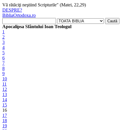
Vă rătăciţi neştiind Scripturile" (Matei, 22,29)
DESPRE
?
BibliaOrtodoxa.ro
Apocalipsa Sfântului Ioan Teologul
1
2
3
4
5
6
7
8
9
10
11
12
13
14
15
16
17
18
19