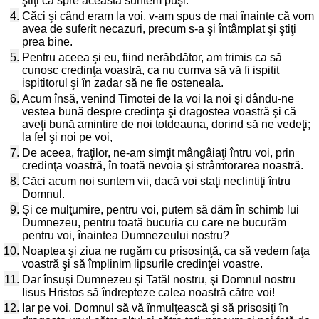
ştiţi că spre aceasta suntem puşi.
4.
Căci şi când eram la voi, v-am spus de mai înainte că vom
avea de suferit necazuri, precum s-a şi întâmplat şi ştiţi
prea bine.
5.
Pentru aceea şi eu, fiind nerăbdător, am trimis ca să
cunosc credinţa voastră, ca nu cumva să vă fi ispitit
ispititorul şi în zadar să ne fie osteneala.
6.
Acum însă, venind Timotei de la voi la noi şi dându-ne
vestea bună despre credinţa şi dragostea voastră şi că
aveţi bună amintire de noi totdeauna, dorind să ne vedeţi;
la fel şi noi pe voi,
7.
De aceea, fraţilor, ne-am simţit mângâiaţi întru voi, prin
credinţa voastră, în toată nevoia şi strâmtorarea noastră.
8.
Căci acum noi suntem vii, dacă voi staţi neclintiţi întru
Domnul.
9.
Şi ce mulţumire, pentru voi, putem să dăm în schimb lui
Dumnezeu, pentru toată bucuria cu care ne bucurăm
pentru voi, înaintea Dumnezeului nostru?
10.
Noaptea şi ziua ne rugăm cu prisosinţă, ca să vedem faţa
voastră şi să împlinim lipsurile credinţei voastre.
11.
Dar însuşi Dumnezeu şi Tatăl nostru, şi Domnul nostru
Iisus Hristos să îndrepteze calea noastră către voi!
12.
Iar pe voi, Domnul să vă înmulţească şi să prisosiţi în