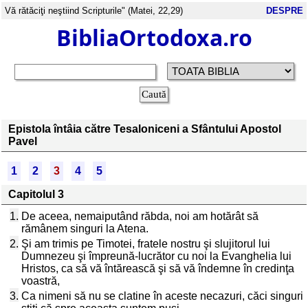
Vă rătăciţi neştiind Scripturile" (Matei, 22,29)
DESPRE
BibliaOrtodoxa.ro
Epistola întâia către Tesaloniceni a Sfântului Apostol
Pavel
1
2
3
4
5
Capitolul 3
1.
De aceea, nemaiputând răbda, noi am hotărât să
rămânem singuri la Atena.
2.
Şi am trimis pe Timotei, fratele nostru şi slujitorul lui
Dumnezeu şi împreună-lucrător cu noi la Evanghelia lui
Hristos, ca să vă întărească şi să vă îndemne în credinţa
voastră,
3.
Ca nimeni să nu se clatine în aceste necazuri, căci singuri