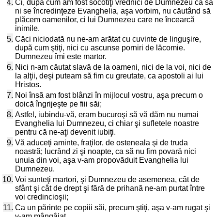
4.
Ci, după cum am fost socotiţi vrednici de Dumnezeu ca să
ni se încredinţeze Evanghelia, aşa vorbim, nu căutând să
plăcem oamenilor, ci lui Dumnezeu care ne încearcă
inimile.
5.
Căci niciodată nu ne-am arătat cu cuvinte de linguşire,
după cum ştiţi, nici cu ascunse porniri de lăcomie.
Dumnezeu îmi este martor.
6.
Nici n-am căutat slavă de la oameni, nici de la voi, nici de
la alţii, deşi puteam să fim cu greutate, ca apostoli ai lui
Hristos.
7.
Noi însă am fost blânzi în mijlocul vostru, aşa precum o
doică îngrijeşte pe fiii săi;
8.
Astfel, iubindu-vă, eram bucuroşi să vă dăm nu numai
Evanghelia lui Dumnezeu, ci chiar şi sufletele noastre
pentru că ne-aţi devenit iubiţi.
9.
Vă aduceţi aminte, fraţilor, de osteneala şi de truda
noastră; lucrând zi şi noapte, ca să nu fim povară nici
unuia din voi, aşa v-am propovăduit Evanghelia lui
Dumnezeu.
10.
Voi sunteţi martori, şi Dumnezeu de asemenea, cât de
sfânt şi cât de drept şi fără de prihană ne-am purtat între
voi credincioşii;
11.
Ca un părinte pe copiii săi, precum ştiţi, aşa v-am rugat şi
v-am mângâiat.