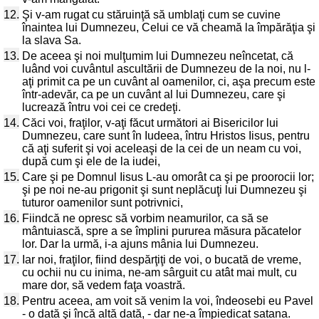
12.
Şi v-am rugat cu stăruinţă să umblaţi cum se cuvine
înaintea lui Dumnezeu, Celui ce vă cheamă la împărăţia şi
la slava Sa.
13.
De aceea şi noi mulţumim lui Dumnezeu neîncetat, că
luând voi cuvântul ascultării de Dumnezeu de la noi, nu l-
aţi primit ca pe un cuvânt al oamenilor, ci, aşa precum este
într-adevăr, ca pe un cuvânt al lui Dumnezeu, care şi
lucrează întru voi cei ce credeţi.
14.
Căci voi, fraţilor, v-aţi făcut următori ai Bisericilor lui
Dumnezeu, care sunt în Iudeea, întru Hristos Iisus, pentru
că aţi suferit şi voi aceleaşi de la cei de un neam cu voi,
după cum şi ele de la iudei,
15.
Care şi pe Domnul Iisus L-au omorât ca şi pe proorocii lor;
şi pe noi ne-au prigonit şi sunt neplăcuţi lui Dumnezeu şi
tuturor oamenilor sunt potrivnici,
16.
Fiindcă ne opresc să vorbim neamurilor, ca să se
mântuiască, spre a se împlini pururea măsura păcatelor
lor. Dar la urmă, i-a ajuns mânia lui Dumnezeu.
17.
Iar noi, fraţilor, fiind despărţiţi de voi, o bucată de vreme,
cu ochii nu cu inima, ne-am sârguit cu atât mai mult, cu
mare dor, să vedem faţa voastră.
18.
Pentru aceea, am voit să venim la voi, îndeosebi eu Pavel
- o dată şi încă altă dată, - dar ne-a împiedicat satana.