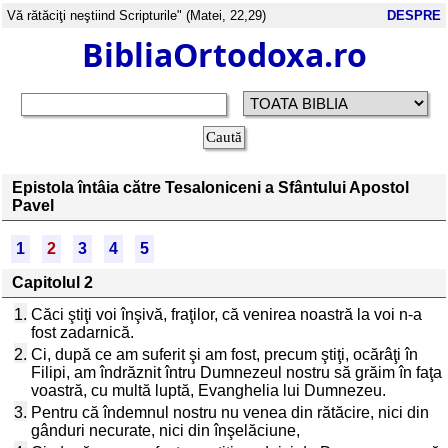
Vă rătăciţi neştiind Scripturile" (Matei, 22,29)
DESPRE
BibliaOrtodoxa.ro
Epistola întâia către Tesaloniceni a Sfântului Apostol
Pavel
1
2
3
4
5
Capitolul 2
1.
Căci ştiţi voi înşivă, fraţilor, că venirea noastră la voi n-a
fost zadarnică.
2.
Ci, după ce am suferit şi am fost, precum ştiţi, ocărâţi în
Filipi, am îndrăznit întru Dumnezeul nostru să grăim în faţa
voastră, cu multă luptă, Evanghelia lui Dumnezeu.
3.
Pentru că îndemnul nostru nu venea din rătăcire, nici din
gânduri necurate, nici din înşelăciune,