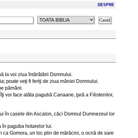
DESPRE
la voi ziua întărâtării Domnului.
a; poate veţi fi feriţi de ziua mâniei Domnului.
 pe pământ.
Îţi voi face atâta pagubă Canaane, ţară a Filistenilor,
şlui în casele din Ascalon, căci Domnul Dumnezeul lor
 în paguba hotarelor lui.
n ca Gomora, un loc plin de mărăcini, o ocnă de sare