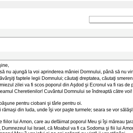
şine,
ă nu ajungă la voi aprinderea mâniei Domnului, până să nu vină 
săvârşiţi faptele legii Domnului; căutaţi dreptatea, căutaţi smereni
miezul zilei va fi scos poporul din Aşdod şi Ecronul va fi ras de
 neamul Cheretienilor! Cuvântul Domnului se îndreaptă către voi! 
păşune pentru ciobani şi târle pentru oi.
 rămaşi din Iuda, unde îşi vor paşte turmele; seara se vor sălă
 fiilor lui Amon, care au defăimat poporul Meu şi îşi măreau ţara
 Dumnezeul lui Israel, că Moabul va fi ca Sodoma şi fiii lui Amo