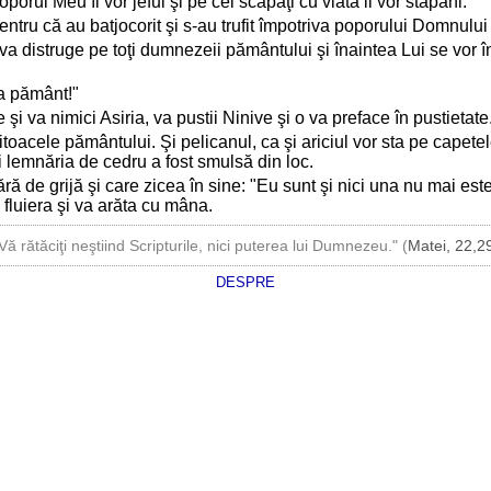
orul Meu îi vor jefui şi pe cei scăpaţi cu viată ii vor stăpâni.
 pentru că au batjocorit şi s-au trufit împotriva poporului Domnulu
 va distruge pe toţi dumnezeii pământului şi înaintea Lui se vor în
la pământ!"
i va nimici Asiria, va pustii Ninive şi o va preface în pustietate
bitoacele pământului. Şi pelicanul, ca şi ariciul vor sta pe capetel
ci lemnăria de cedru a fost smulsă din loc.
ă de grijă şi care zicea în sine: "Eu sunt şi nici una nu mai este
fluiera şi va arăta cu mâna.
Vă rătăciţi neştiind Scripturile, nici puterea lui Dumnezeu." (
Matei, 22,2
DESPRE