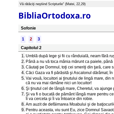
Vă rătăciţi neştiind Scripturile" (Matei, 22,29)
BibliaOrtodoxa.ro
Sofonie
1
2
3
Capitolul 2
1.
Umblă după lege şi fii cu rânduială, neam fără ru
2.
Până a nu vă toca mânia mărunt ca paiele, până s
3.
Căutaţi pe Domnul, toţi cei smeriţi din ţară, care 
4.
Căci Gaza va fi părăsită şi Ascalonul dărâmat; în 
5.
Vai vouă, locuitori ai ţinutului de lingă mare, din
că nu va mai rămâne nici un locuitor!
6.
Şi ţinutul cel de lângă mare, Cheretul, va ajunge 
7.
Şi va fi o bucată de pământ lângă mare pentru cei
îi va cerceta şi îi va întoarce din robie.
8.
Am auzit de defăimarea Moabului şi de batjocurile
9.
Pentru aceasta, viu sunt Eu, zice Domnul Savaot,