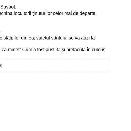
i Savaot.
china locuitorii ţinuturilor celor mai de departe,
.
e stâlpilor din ea; vuietul vântului se va auzi la
 ca mine!" Cum a fost pustiită şi prefăcută în culcuş
9
)