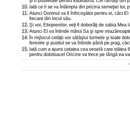
şi o pustietate pentru totdeauna. Cei rămaşi din pop
10.
Iată ce li se va întâmpla din pricina semeţiei lor,
11.
Atunci Domnul va fi înfricoşător pentru ei, căci El
fiecare din locul său.
12.
Şi voi, Etiopienilor, veţi fi doborâţi de sabia Mea 
13.
Atunci El va întinde mâna Sa şi spre miazănoapte ş
14.
În mijlocul cetăţii vor sălăşlui turmele şi toate do
ferestre şi pustiul se va întinde până pe prag, că
15.
Iată cum a ajuns cetatea cea veselă care stătea făr
pentru dobitoace! Oricine va trece pe lângă ea va 
"