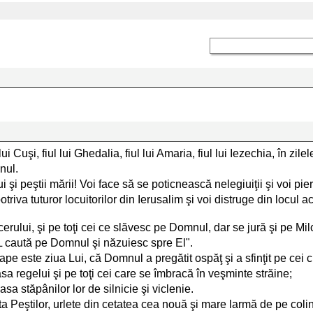
Cuşi, fiul lui Ghedalia, fiul lui Amaria, fiul lui Iezechia, în zilele
nul.
ui şi peştii mării! Voi face să se poticnească nelegiuiţii şi voi 
triva tuturor locuitorilor din Ierusalim şi voi distruge din locul
i cerului, şi pe toţi cei ce slăvesc pe Domnul, dar se jură şi pe Mi
L caută pe Domnul şi năzuiesc spre El".
e este ziua Lui, că Domnul a pregătit ospăţ şi a sfinţit pe cei c
sa regelui şi pe toţi cei care se îmbracă în veşminte străine;
a stăpânilor lor de silnicie şi viclenie.
rta Peştilor, urlete din cetatea cea nouă şi mare larmă de pe coli