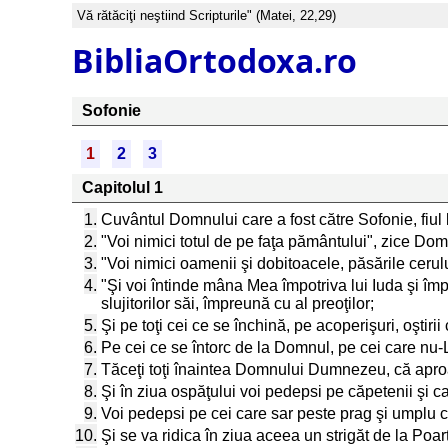
Vă rătăciţi neştiind Scripturile" (Matei, 22,29)
BibliaOrtodoxa.ro
Sofonie
1
2
3
Capitolul 1
1.
Cuvântul Domnului care a fost către Sofonie, fiul lui 
2.
"Voi nimici totul de pe faţa pământului", zice Dom
3.
"Voi nimici oamenii şi dobitoacele, păsările cerul
4.
"Şi voi întinde mâna Mea împotriva lui Iuda şi împo
slujitorilor săi, împreună cu al preoţilor;
5.
Şi pe toţi cei ce se închină, pe acoperişuri, oştiri
6.
Pe cei ce se întorc de la Domnul, pe cei care nu-
7.
Tăceţi toţi înaintea Domnului Dumnezeu, că aproap
8.
Şi în ziua ospăţului voi pedepsi pe căpetenii şi ca
9.
Voi pedepsi pe cei care sar peste prag şi umplu cas
10.
Şi se va ridica în ziua aceea un strigăt de la Poa