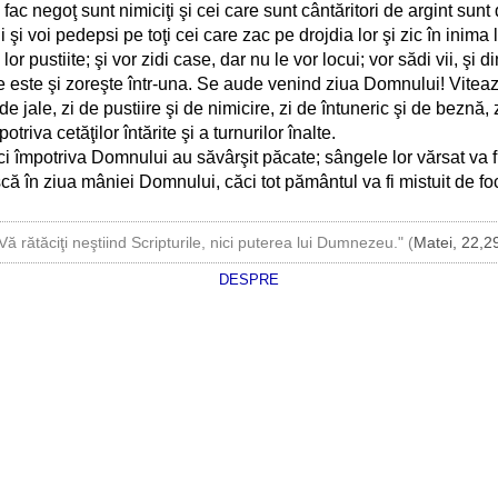
e fac negoţ sunt nimiciţi şi cei care sunt cântăritori de argint sunt 
 şi voi pedepsi pe toţi cei care zac pe drojdia lor şi zic în inima
r pustiite; şi vor zidi case, dar nu le vor locui; vor sădi vii, şi d
ste şi zoreşte într-una. Se aude venind ziua Domnului! Viteazu
 jale, zi de pustiire şi de nimicire, zi de întuneric şi de beznă, 
riva cetăţilor întărite şi a turnurilor înalte.
i împotriva Domnului au săvârşit păcate; sângele lor vărsat va fi 
scă în ziua mâniei Domnului, căci tot pământul va fi mistuit de foc
Vă rătăciţi neştiind Scripturile, nici puterea lui Dumnezeu." (
Matei, 22,2
DESPRE