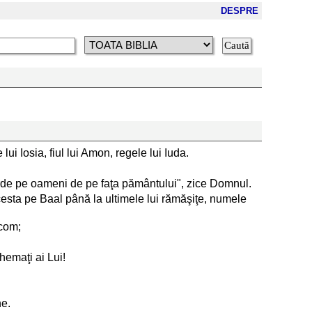
DESPRE
 lui Iosia, fiul lui Amon, regele lui Iuda.
pierde pe oameni de pe faţa pământului", zice Domnul.
 acesta pe Baal până la ultimele lui rămăşiţe, numele
lcom;
hemaţi ai Lui!
ne.