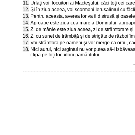
11.
Urlaţi voi, locuitori ai Macteşului, căci toţi cei car
12.
Şi în ziua aceea, voi scormoni Ierusalimul cu făclii
13.
Pentru aceasta, averea lor va fi distrusă şi oasele lo
14.
Aproape este ziua cea mare a Domnului, aproape e
15.
Zi de mânie este ziua aceea, zi de strâmtorare şi de
16.
Zi cu sunet de trâmbiţă şi de strigăte de război împot
17.
Voi strâmtora pe oameni şi vor merge ca orbii, căc
18.
Nici aurul, nici argintul nu vor putea să-i izbăvea
clipă pe toţi locuitorii pământului.
"