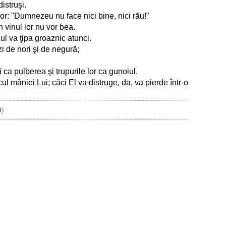
distruşi.
 lor: "Dumnezeu nu face nici bine, nici rău!"
in vinul lor nu vor bea.
l va ţipa groaznic atunci.
zi de nori şi de negură;
ca pulberea şi trupurile lor ca gunoiul.
ul mâniei Lui; căci El va distruge, da, va pierde într-o
9
)