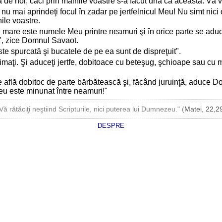
de noi, căci prin mâinile voastre s-a făcut una ca aceasta. Vă v
ă nu mai aprindeţi focul în zadar pe jertfelnicul Meu! Nu simt nic
ile voastre.
lui, mare este numele Meu printre neamuri şi în orice parte se ad
", zice Domnul Savaot.
ste spurcată şi bucatele de pe ea sunt de dispreţuit".
efăimaţi. Şi aduceţi jertfe, dobitoace cu beteşug, şchioape sau cu
se află dobitoc de parte bărbătească şi, făcând juruinţă, aduce 
u este minunat între neamuri!"
Vă rătăciţi neştiind Scripturile, nici puterea lui Dumnezeu." (
Matei, 22,2
DESPRE