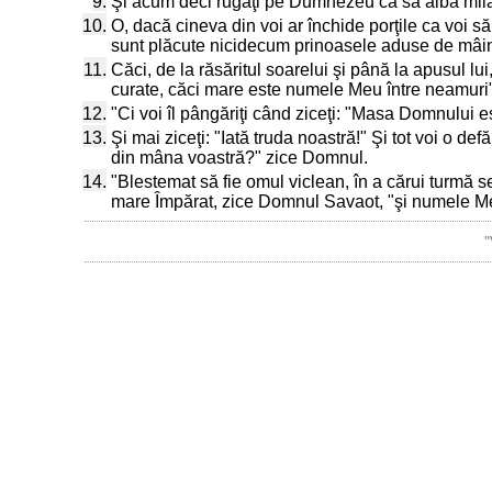
9.
Şi acum deci rugaţi pe Dumnezeu ca să aibă milă 
10.
O, dacă cineva din voi ar închide porţile ca voi s
sunt plăcute nicidecum prinoasele aduse de mâin
11.
Căci, de la răsăritul soarelui şi până la apusul 
curate, căci mare este numele Meu între neamuri
12.
"Ci voi îl pângăriţi când ziceţi: "Masa Domnului e
13.
Şi mai ziceţi: "Iată truda noastră!" Şi tot voi o d
din mâna voastră?" zice Domnul.
14.
"Blestemat să fie omul viclean, în a cărui turmă 
mare Împărat, zice Domnul Savaot, "şi numele Me
"