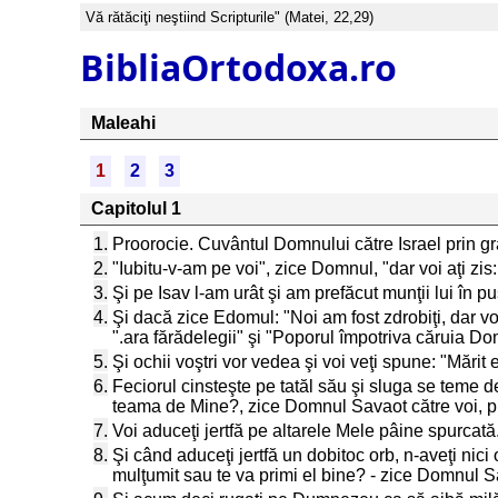
Vă rătăciţi neştiind Scripturile" (Matei, 22,29)
BibliaOrtodoxa.ro
Maleahi
1
2
3
Capitolul 1
1.
Proorocie. Cuvântul Domnului către Israel prin gra
2.
"Iubitu-v-am pe voi", zice Domnul, "dar voi aţi zi
3.
Şi pe Isav l-am urât şi am prefăcut munţii lui în pu
4.
Şi dacă zice Edomul: "Noi am fost zdrobiţi, dar vo
".ara fărădelegii" şi "Poporul împotriva căruia D
5.
Şi ochii voştri vor vedea şi voi veţi spune: "Mărit
6.
Feciorul cinsteşte pe tatăl său şi sluga se teme 
teama de Mine?, zice Domnul Savaot către voi, pr
7.
Voi aduceţi jertfă pe altarele Mele pâine spurcată
8.
Şi când aduceţi jertfă un dobitoc orb, n-aveţi nici
mulţumit sau te va primi el bine? - zice Domnul S