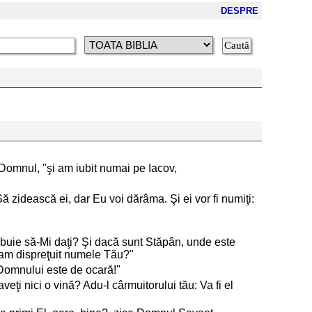
DESPRE
e Domnul, "şi am iubit numai pe Iacov,
ă zidească ei, dar Eu voi dărâma. Şi ei vor fi numiţi:
rebuie să-Mi daţi? Şi dacă sunt Stăpân, unde este
 am dispreţuit numele Tău?"
a Domnului este de ocară!"
eţi nici o vină? Adu-l cârmuitorului tău: Va fi el