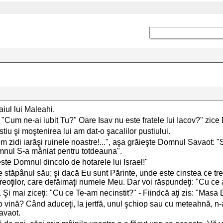
iul lui Maleahi.
s: "Cum ne-ai iubit Tu?" Oare Isav nu este fratele lui Iacov?" zic
stiu şi moştenirea lui am dat-o şacalilor pustiului.
m zidi iarăşi ruinele noastre!...", aşa grăieşte Domnul Savaot: "S
omnul S-a mâniat pentru totdeauna".
 este Domnul dincolo de hotarele lui Israel!"
de stăpânul său; şi dacă Eu sunt Părinte, unde este cinstea ce t
eoţilor, care defăimaţi numele Meu. Dar voi răspundeţi: "Cu ce
. Şi mai ziceţi: "Cu ce Te-am necinstit?" - Fiindcă aţi zis: "Mas
 o vină? Când aduceţi, la jertfă, unul şchiop sau cu meteahnă, n-av
avaot.