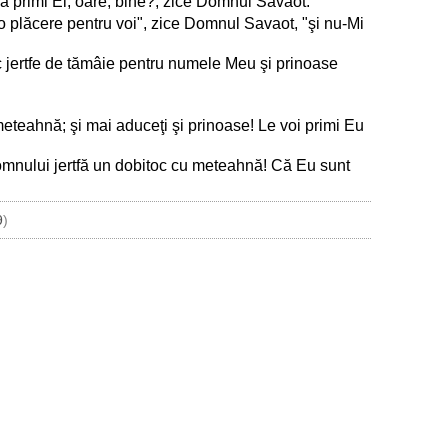
a primi El, oare, bine?, zice Domnul Savaot.
i o plăcere pentru voi", zice Domnul Savaot, "şi nu-Mi
uc jertfe de tămâie pentru numele Meu şi prinoase
 meteahnă; şi mai aduceţi şi prinoase! Le voi primi Eu
Domnului jertfă un dobitoc cu meteahnă! Că Eu sunt
9
)