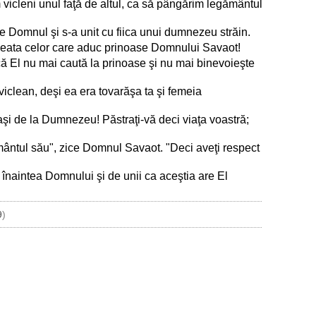
vicleni unul faţă de altul, ca să pângărim legământul
te Domnul şi s-a unit cu fiica unui dumnezeu străin.
in ceata celor care aduc prinoase Domnului Savaot!
 că El nu mai caută la prinoase şi nu mai binevoieşte
t viclean, deşi ea era tovarăşa ta şi femeia
maşi de la Dumnezeu! Păstraţi-vă deci viaţa voastră;
mântul său", zice Domnul Savaot. "Deci aveţi respect
 înaintea Domnului şi de unii ca aceştia are El
9
)