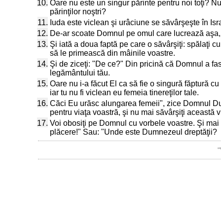
10.
Oare nu este un singur părinte pentru noi toţi? 
părinţilor noştri?
11.
Iuda este viclean şi urâciune se săvârşeşte în Isr
12.
De-ar scoate Domnul pe omul care lucrează aşa, ori
13.
Şi iată a doua faptă pe care o săvârşiţi: spălaţi 
să le primească din mâinile voastre.
14.
Şi de ziceţi: "De ce?" Din pricină că Domnul a fast 
legământului tău.
15.
Oare nu i-a făcut El ca să fie o singură făptură c
iar tu nu fi viclean eu femeia tinereţilor tale.
16.
Căci Eu urăsc alungarea femeii", zice Domnul Dum
pentru viaţa voastră, şi nu mai săvârşiţi această v
17.
Voi obosiţi pe Domnul cu vorbele voastre. Şi mai 
plăcere!" Sau: "Unde este Dumnezeul dreptăţii?
"