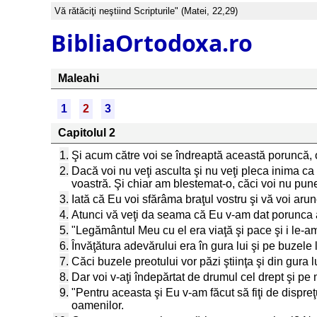
Vă rătăciţi neştiind Scripturile" (Matei, 22,29)
BibliaOrtodoxa.ro
Maleahi
1
2
3
Capitolul 2
1.
Şi acum către voi se îndreaptă această poruncă, o,
2.
Dacă voi nu veţi asculta şi nu veţi pleca inima c
voastră. Şi chiar am blestemat-o, căci voi nu pune
3.
Iată că Eu voi sfărâma braţul vostru şi vă voi arunc
4.
Atunci vă veţi da seama că Eu v-am dat porunca a
5.
"Legământul Meu cu el era viaţă şi pace şi i le-a
6.
Învăţătura adevărului era în gura lui şi pe buzele l
7.
Căci buzele preotului vor păzi ştiinţa şi din gura 
8.
Dar voi v-aţi îndepărtat de drumul cel drept şi pe
9.
"Pentru aceasta şi Eu v-am făcut să fiţi de dispreţui
oamenilor.