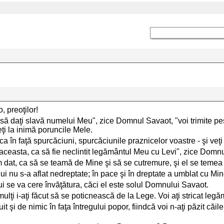
 preoţilor!
a să daţi slavă numelui Meu", zice Domnul Savaot, "voi trimite p
ţi la inimă poruncile Mele.
a în faţă spurcăciuni, spurcăciunile praznicelor voastre - şi veţi f
ceasta, ca să fie neclintit legământul Meu cu Levi", zice Domn
m dat, ca să se teamă de Mine şi să se cutremure, şi el se teme
ui nu s-a aflat nedreptate; în pace şi în dreptate a umblat cu Mine
lui se va cere învăţătura, căci el este solul Domnului Savaot.
 mulţi i-aţi făcut să se poticnească de la Lege. Voi aţi stricat l
t şi de nimic în faţa întregului popor, fiindcă voi n-aţi păzit căile 