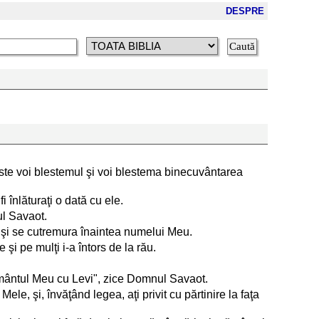
DESPRE
este voi blestemul şi voi blestema binecuvântarea
i înlăturaţi o dată cu ele.
ul Savaot.
a şi se cutremura înaintea numelui Meu.
 şi pe mulţi i-a întors de la rău.
egământul Meu cu Levi", zice Domnul Savaot.
Mele, şi, învăţând legea, aţi privit cu părtinire la faţa