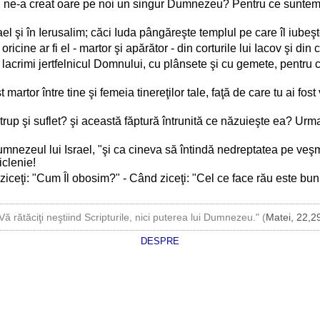
Nu ne-a creat oare pe noi un singur Dumnezeu? Pentru ce suntem 
ael şi în Ierusalim; căci Iuda pângăreşte templul pe care îl iubeş
cine ar fi el - martor şi apărător - din corturile lui Iacov şi d
cu lacrimi jertfelnicul Domnului, cu plânsete şi cu gemete, pentru
martor între tine şi femeia tinereţilor tale, faţă de care tu ai fos
u trup şi suflet? şi această făptură întrunită ce năzuieşte ea? Ur
nezeul lui Israel, "şi ca cineva să întindă nedreptatea pe veş
iclenie!
ziceţi: "Cum Îl obosim?" - Când ziceţi: "Cel ce face rău este bun
Vă rătăciţi neştiind Scripturile, nici puterea lui Dumnezeu." (
Matei, 22,2
DESPRE