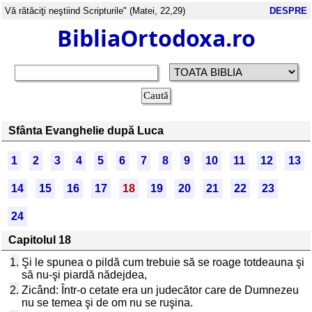
Vă rătăciţi neştiind Scripturile" (Matei, 22,29)
DESPRE
BibliaOrtodoxa.ro
Sfânta Evanghelie după Luca
1
2
3
4
5
6
7
8
9
10
11
12
13
14
15
16
17
18
19
20
21
22
23
24
Capitolul 18
1.
Şi le spunea o pildă cum trebuie să se roage totdeauna şi
să nu-şi piardă nădejdea,
2.
Zicând: Într-o cetate era un judecător care de Dumnezeu
nu se temea şi de om nu se ruşina.