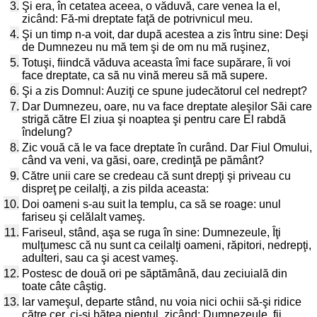
3.
Şi era, în cetatea aceea, o văduvă, care venea la el,
zicând: Fă-mi dreptate faţă de potrivnicul meu.
4.
Şi un timp n-a voit, dar după acestea a zis întru sine: Deşi
de Dumnezeu nu mă tem şi de om nu mă ruşinez,
5.
Totuşi, fiindcă văduva aceasta îmi face supărare, îi voi
face dreptate, ca să nu vină mereu să mă supere.
6.
Şi a zis Domnul: Auziţi ce spune judecătorul cel nedrept?
7.
Dar Dumnezeu, oare, nu va face dreptate aleşilor Săi care
strigă către El ziua şi noaptea şi pentru care El rabdă
îndelung?
8.
Zic vouă că le va face dreptate în curând. Dar Fiul Omului,
când va veni, va găsi, oare, credinţă pe pământ?
9.
Către unii care se credeau că sunt drepţi şi priveau cu
dispreţ pe ceilalţi, a zis pilda aceasta:
10.
Doi oameni s-au suit la templu, ca să se roage: unul
fariseu şi celălalt vameş.
11.
Fariseul, stând, aşa se ruga în sine: Dumnezeule, Îţi
mulţumesc că nu sunt ca ceilalţi oameni, răpitori, nedrepţi,
adulteri, sau ca şi acest vameş.
12.
Postesc de două ori pe săptămână, dau zeciuială din
toate câte câştig.
13.
Iar vameşul, departe stând, nu voia nici ochii să-şi ridice
către cer, ci-şi bătea pieptul, zicând: Dumnezeule, fii