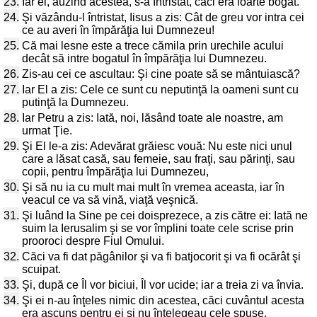
23.
Iar el, auzind acestea, s-a întristat, căci era foarte bogat.
24.
Şi văzându-l întristat, Iisus a zis: Cât de greu vor intra cei
ce au averi în împărăţia lui Dumnezeu!
25.
Că mai lesne este a trece cămila prin urechile acului
decât să intre bogatul în împărăţia lui Dumnezeu.
26.
Zis-au cei ce ascultau: Şi cine poate să se mântuiască?
27.
Iar El a zis: Cele ce sunt cu neputinţă la oameni sunt cu
putinţă la Dumnezeu.
28.
Iar Petru a zis: Iată, noi, lăsând toate ale noastre, am
urmat Ţie.
29.
Şi El le-a zis: Adevărat grăiesc vouă: Nu este nici unul
care a lăsat casă, sau femeie, sau fraţi, sau părinţi, sau
copii, pentru împărăţia lui Dumnezeu,
30.
Şi să nu ia cu mult mai mult în vremea aceasta, iar în
veacul ce va să vină, viaţă veşnică.
31.
Şi luând la Sine pe cei doisprezece, a zis către ei: Iată ne
suim la Ierusalim şi se vor împlini toate cele scrise prin
prooroci despre Fiul Omului.
32.
Căci va fi dat păgânilor şi va fi batjocorit şi va fi ocărât şi
scuipat.
33.
Şi, după ce Îl vor biciui, Îl vor ucide; iar a treia zi va învia.
34.
Şi ei n-au înţeles nimic din acestea, căci cuvântul acesta
era ascuns pentru ei şi nu înţelegeau cele spuse.