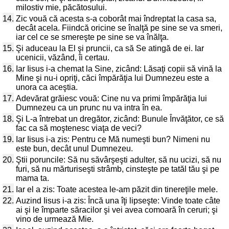
milostiv mie, păcătosului.
14.
Zic vouă că acesta s-a coborât mai îndreptat la casa sa,
decât acela. Fiindcă oricine se înalţă pe sine se va smeri,
iar cel ce se smereşte pe sine se va înălţa.
15.
Şi aduceau la El şi pruncii, ca să Se atingă de ei. Iar
ucenicii, văzând, îi certau.
16.
Iar Iisus i-a chemat la Sine, zicând: Lăsaţi copii să vină la
Mine şi nu-i opriţi, căci împărăţia lui Dumnezeu este a
unora ca aceştia.
17.
Adevărat grăiesc vouă: Cine nu va primi împărăţia lui
Dumnezeu ca un prunc nu va intra în ea.
18.
Şi L-a întrebat un dregător, zicând: Bunule Învăţător, ce să
fac ca să moştenesc viaţa de veci?
19.
Iar Iisus i-a zis: Pentru ce Mă numeşti bun? Nimeni nu
este bun, decât unul Dumnezeu.
20.
Ştii poruncile: Să nu săvârşeşti adulter, să nu ucizi, să nu
furi, să nu mărturiseşti strâmb, cinsteşte pe tatăl tău şi pe
mama ta.
21.
Iar el a zis: Toate acestea le-am păzit din tinereţile mele.
22.
Auzind Iisus i-a zis: Încă una îţi lipseşte: Vinde toate câte
ai şi le împarte săracilor şi vei avea comoară în ceruri; şi
vino de urmează Mie.