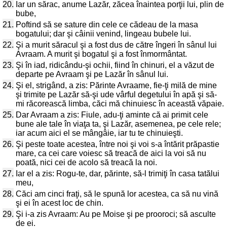
20.
Iar un sărac, anume Lazăr, zăcea înaintea porţii lui, plin de
bube,
21.
Poftind să se sature din cele ce cădeau de la masa
bogatului; dar şi câinii venind, lingeau bubele lui.
22.
Şi a murit săracul şi a fost dus de către îngeri în sânul lui
Avraam. A murit şi bogatul şi a fost înmormântat.
23.
Şi în iad, ridicându-şi ochii, fiind în chinuri, el a văzut de
departe pe Avraam şi pe Lazăr în sânul lui.
24.
Şi el, strigând, a zis: Părinte Avraame, fie-ţi milă de mine
şi trimite pe Lazăr să-şi ude vârful degetului în apă şi să-
mi răcorească limba, căci mă chinuiesc în această văpaie.
25.
Dar Avraam a zis: Fiule, adu-ţi aminte că ai primit cele
bune ale tale în viaţa ta, şi Lazăr, asemenea, pe cele rele;
iar acum aici el se mângâie, iar tu te chinuieşti.
26.
Şi peste toate acestea, între noi şi voi s-a întărit prăpastie
mare, ca cei care voiesc să treacă de aici la voi să nu
poată, nici cei de acolo să treacă la noi.
27.
Iar el a zis: Rogu-te, dar, părinte, să-l trimiţi în casa tatălui
meu,
28.
Căci am cinci fraţi, să le spună lor acestea, ca să nu vină
şi ei în acest loc de chin.
29.
Şi i-a zis Avraam: Au pe Moise şi pe prooroci; să asculte
de ei.