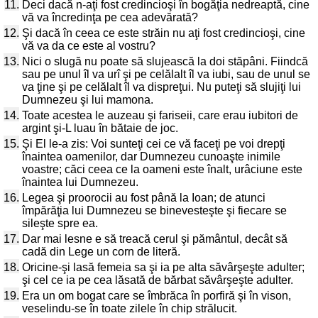
11.
Deci dacă n-aţi fost credincioşi în bogăţia nedreaptă, cine
vă va încredinţa pe cea adevărată?
12.
Şi dacă în ceea ce este străin nu aţi fost credincioşi, cine
vă va da ce este al vostru?
13.
Nici o slugă nu poate să slujească la doi stăpâni. Fiindcă
sau pe unul îl va urî şi pe celălalt îl va iubi, sau de unul se
va ţine şi pe celălalt îl va dispreţui. Nu puteţi să slujiţi lui
Dumnezeu şi lui mamona.
14.
Toate acestea le auzeau şi fariseii, care erau iubitori de
argint şi-L luau în bătaie de joc.
15.
Şi El le-a zis: Voi sunteţi cei ce vă faceţi pe voi drepţi
înaintea oamenilor, dar Dumnezeu cunoaşte inimile
voastre; căci ceea ce la oameni este înalt, urâciune este
înaintea lui Dumnezeu.
16.
Legea şi proorocii au fost până la Ioan; de atunci
împărăţia lui Dumnezeu se binevesteşte şi fiecare se
sileşte spre ea.
17.
Dar mai lesne e să treacă cerul şi pământul, decât să
cadă din Lege un corn de literă.
18.
Oricine-şi lasă femeia sa şi ia pe alta săvârşeşte adulter;
şi cel ce ia pe cea lăsată de bărbat săvârşeşte adulter.
19.
Era un om bogat care se îmbrăca în porfiră şi în vison,
veselindu-se în toate zilele în chip strălucit.