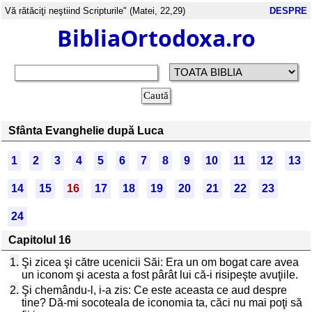
Vă rătăciţi neştiind Scripturile" (Matei, 22,29)
DESPRE
BibliaOrtodoxa.ro
Sfânta Evanghelie după Luca
1
2
3
4
5
6
7
8
9
10
11
12
13
14
15
16
17
18
19
20
21
22
23
24
Capitolul 16
1.
Şi zicea şi către ucenicii Săi: Era un om bogat care avea
un iconom şi acesta a fost pârât lui că-i risipeşte avuţiile.
2.
Şi chemându-l, i-a zis: Ce este aceasta ce aud despre
tine? Dă-mi socoteala de iconomia ta, căci nu mai poţi să