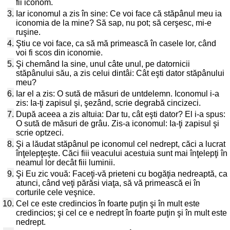
fii iconom.
3.
Iar iconomul a zis în sine: Ce voi face că stăpânul meu ia
iconomia de la mine? Să sap, nu pot; să cerşesc, mi-e
ruşine.
4.
Ştiu ce voi face, ca să mă primească în casele lor, când
voi fi scos din iconomie.
5.
Şi chemând la sine, unul câte unul, pe datornicii
stăpânului său, a zis celui dintâi: Cât eşti dator stăpânului
meu?
6.
Iar el a zis: O sută de măsuri de untdelemn. Iconomul i-a
zis: Ia-ţi zapisul şi, şezând, scrie degrabă cincizeci.
7.
După aceea a zis altuia: Dar tu, cât eşti dator? El i-a spus:
O sută de măsuri de grâu. Zis-a iconomul: Ia-ţi zapisul şi
scrie optzeci.
8.
Şi a lăudat stăpânul pe iconomul cel nedrept, căci a lucrat
înţelepţeşte. Căci fiii veacului acestuia sunt mai înţelepţi în
neamul lor decât fiii luminii.
9.
Şi Eu zic vouă: Faceţi-vă prieteni cu bogăţia nedreaptă, ca
atunci, când veţi părăsi viaţa, să vă primească ei în
corturile cele veşnice.
10.
Cel ce este credincios în foarte puţin şi în mult este
credincios; şi cel ce e nedrept în foarte puţin şi în mult este
nedrept.