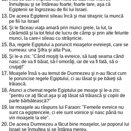
înmulţeau şi se întăreau foarte, foarte tare, aşa că
Egiptenii se îngrozeau de fiii lui Israel.
13.
De aceea Egiptenii sileau încă şi mai straşnic la muncă
pe fiii lui Israel
14.
Şi le făceau viaţa amară prin munci grele, la lut, la
cărămidă şi la tot felul de lucru de câmp şi prin alte felurite
munci, la care-i sileau cu străşnicie.
15.
Ba, regele Egiptului a poruncit moaşelor evreieşti, care se
numeau: una Şifra şi alta Pua,
16.
Şi le-a zis: "Când moşiţi la evreice, să luaţi seama când
nasc: de va fi băiat, să-l omorâţi, iar de va fi fată, să o
cruţaţi!"
17.
Moaşele însă s-au temut de Dumnezeu şi n-au făcut cum
le poruncise regele Egiptului, ci au lăsat şi pe băieţi să
trăiască.
18.
Atunci a chemat regele Egiptului pe moaşe şi le-a zis:
"pentru ce aţi făcut aşa şi aţi lăsat să trăiască şi copiii de
parte bărbătească?"
19.
Iar moaşele au răspuns lui Faraon: "Femeile evreice nu
sunt ca egiptencele, ci ele sunt voinice şi nasc până nu
vin moaşele la ele".
20.
De aceea Dumnezeu a făcut bine moaşelor, iar poporul lui
Israel se înmulţea şi se întărea mereu.