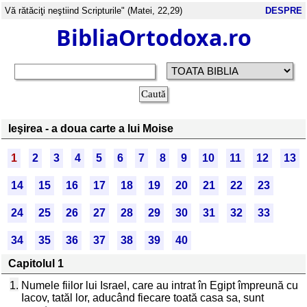
Vă rătăciţi neştiind Scripturile" (Matei, 22,29)
DESPRE
BibliaOrtodoxa.ro
Ieşirea - a doua carte a lui Moise
1
2
3
4
5
6
7
8
9
10
11
12
13
14
15
16
17
18
19
20
21
22
23
24
25
26
27
28
29
30
31
32
33
34
35
36
37
38
39
40
Capitolul 1
1.
Numele fiilor lui Israel, care au intrat în Egipt împreună cu
Iacov, tatăl lor, aducând fiecare toată casa sa, sunt