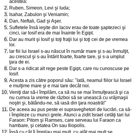
acestea:
2.
Ruben, Simeon, Levi şi Iuda;
3.
Isahar, Zabulon şi Veniamin;
4.
Dan, Neftali, Gad şi Aşer.
5.
Sufletele însă ieşite din Iacov erau de toate şaptezeci şi
cinci, iar Iosif era de mai înainte în Egipt.
6.
Dar au murit şi Iosif şi toţi fraţii lui şi toţi cei de pe vremea
lor.
7.
Iar fiii lui Israel s-au născut în număr mare şi s-au înmulţit,
au crescut şi s-au întărit foarte, foarte tare, şi s-a umplut
ţara de ei.
8.
Dar s-a ridicat alt rege peste Egipt, care nu cunoscuse pe
Iosif.
9.
Acesta a zis către poporul său: "Iată, neamul fiilor lui Israel
e mulţime mare şi e mai tare decât noi.
10.
Veniţi dar să-i împilăm, ca să nu se mai înmulţească şi ca
nu cumva la vreme de război să se unească cu vrăjmaşii
noştri şi, bătându-ne, să iasă din ţara noastră!"
11.
De aceea au pus peste ei supraveghetori de lucrări, ca să-
i împileze cu munci grele. Atunci a zidit Israel cetăţi tari lui
Faraon: Pitom şi Ramses, care serveau lui Faraon ca
hambare, şi cetatea On sau Iliopolis.
12.
Însă cu cât îi împilau mai mult, cu atât mai mult se