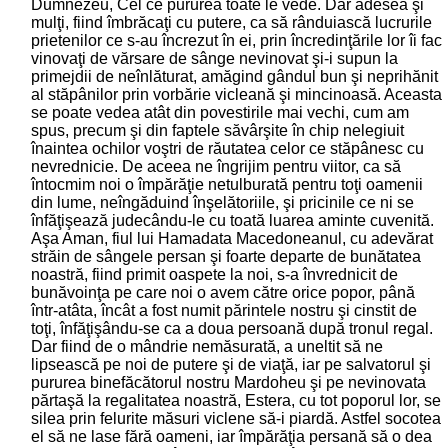
Dumnezeu, Cel ce pururea toate le vede. Dar adesea şi
mulţi, fiind îmbrăcaţi cu putere, ca să rânduiască lucrurile
prietenilor ce s-au încrezut în ei, prin încredinţările lor îi fac
vinovaţi de vărsare de sânge nevinovat şi-i supun la
primejdii de neînlăturat, amăgind gândul bun şi neprihănit
al stăpânilor prin vorbărie vicleană şi mincinoasă. Aceasta
se poate vedea atât din povestirile mai vechi, cum am
spus, precum şi din faptele săvârşite în chip nelegiuit
înaintea ochilor voştri de răutatea celor ce stăpânesc cu
nevrednicie. De aceea ne îngrijim pentru viitor, ca să
întocmim noi o împărăţie netulburată pentru toţi oamenii
din lume, neîngăduind înşelătoriile, şi pricinile ce ni se
înfăţişează judecându-le cu toată luarea aminte cuvenită.
Aşa Aman, fiul lui Hamadata Macedoneanul, cu adevărat
străin de sângele persan şi foarte departe de bunătatea
noastră, fiind primit oaspete la noi, s-a învrednicit de
bunăvoinţa pe care noi o avem către orice popor, până
într-atâta, încât a fost numit părintele nostru şi cinstit de
toţi, înfăţişându-se ca a doua persoană după tronul regal.
Dar fiind de o mândrie nemăsurată, a uneltit să ne
lipsească pe noi de putere şi de viaţă, iar pe salvatorul şi
pururea binefăcătorul nostru Mardoheu şi pe nevinovata
părtaşă la regalitatea noastră, Estera, cu tot poporul lor, se
silea prin felurite măsuri viclene să-i piardă. Astfel socotea
el să ne lase fără oameni, iar împărăţia persană să o dea