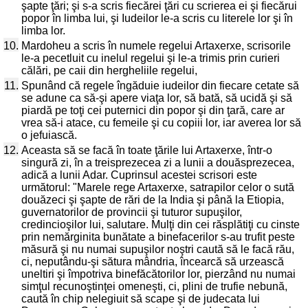
şapte ţări; şi s-a scris fiecărei ţări cu scrierea ei şi fiecărui
popor în limba lui, şi Iudeilor le-a scris cu literele lor şi în
limba lor.
10.
Mardoheu a scris în numele regelui Artaxerxe, scrisorile
le-a pecetluit cu inelul regelui şi le-a trimis prin curieri
călări, pe caii din hergheliile regelui,
11.
Spunând că regele îngăduie iudeilor din fiecare cetate să
se adune ca să-şi apere viaţa lor, să bată, să ucidă şi să
piardă pe toţi cei puternici din popor şi din ţară, care ar
vrea să-i atace, cu femeile şi cu copiii lor, iar averea lor să
o jefuiască.
12.
Aceasta să se facă în toate ţările lui Artaxerxe, într-o
singură zi, în a treisprezecea zi a lunii a douăsprezecea,
adică a lunii Adar. Cuprinsul acestei scrisori este
următorul: "Marele rege Artaxerxe, satrapilor celor o sută
douăzeci şi şapte de rări de la India şi până la Etiopia,
guvernatorilor de provincii şi tuturor supuşilor,
credincioşilor lui, salutare. Mulţi din cei răsplătiţi cu cinste
prin nemărginita bunătate a binefacerilor s-au trufit peste
măsură şi nu numai supuşilor noştri caută să le facă rău,
ci, neputându-şi sătura mândria, încearcă să urzească
uneltiri şi împotriva binefăcătorilor lor, pierzând nu numai
simţul recunoştinţei omeneşti, ci, plini de trufie nebună,
caută în chip nelegiuit să scape şi de judecata lui