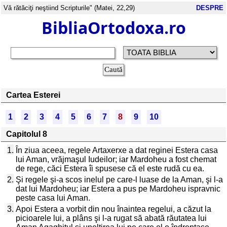
Vă rătăciţi neştiind Scripturile" (Matei, 22,29)
DESPRE
BibliaOrtodoxa.ro
Cartea Esterei
1
2
3
4
5
6
7
8
9
10
Capitolul 8
1.
În ziua aceea, regele Artaxerxe a dat reginei Estera casa
lui Aman, vrăjmaşul Iudeilor; iar Mardoheu a fost chemat
de rege, căci Estera îi spusese că el este rudă cu ea.
2.
Şi regele şi-a scos inelul pe care-l luase de la Aman, şi l-a
dat lui Mardoheu; iar Estera a pus pe Mardoheu ispravnic
peste casa lui Aman.
3.
Apoi Estera a vorbit din nou înaintea regelui, a căzut la
picioarele lui, a plâns şi l-a rugat să abată răutatea lui