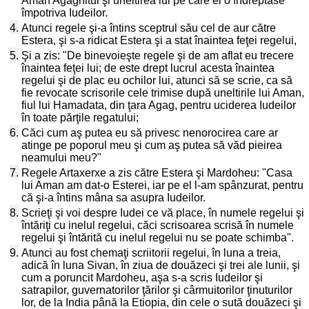
Aman Agaghitul şi uneltirea lui pe care el o îndreptase
împotriva Iudeilor.
4.
Atunci regele şi-a întins sceptrul său cel de aur către
Estera, şi s-a ridicat Estera şi a stat înaintea feţei regelui,
5.
Şi a zis: "De binevoieşte regele şi de am aflat eu trecere
înaintea feţei lui; de este drept lucrul acesta înaintea
regelui şi de plac eu ochilor lui, atunci să se scrie, ca să
fie revocate scrisorile cele trimise după uneltirile lui Aman,
fiul lui Hamadata, din ţara Agag, pentru uciderea Iudeilor
în toate părţile regatului;
6.
Căci cum aş putea eu să privesc nenorocirea care ar
atinge pe poporul meu şi cum aş putea să văd pieirea
neamului meu?"
7.
Regele Artaxerxe a zis către Estera şi Mardoheu: "Casa
lui Aman am dat-o Esterei, iar pe el l-am spânzurat, pentru
că şi-a întins mâna sa asupra Iudeilor.
8.
Scrieţi şi voi despre Iudei ce vă place, în numele regelui şi
întăriţi cu inelul regelui, căci scrisoarea scrisă în numele
regelui şi întărită cu inelul regelui nu se poate schimba".
9.
Atunci au fost chemaţi scriitorii regelui, în luna a treia,
adică în luna Sivan, în ziua de douăzeci şi trei ale lunii, şi
cum a poruncit Mardoheu, aşa s-a scris Iudeilor şi
satrapilor, guvernatorilor ţărilor şi cârmuitorilor ţinuturilor
lor, de la India până la Etiopia, din cele o sută douăzeci şi