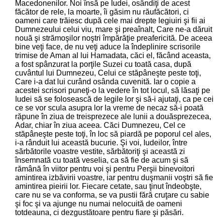
Macedonenilor. Noi însă pe Iudei, osândiţi de acest
făcător de rele, la moarte, îi găsim nu răufăcători, ci
oameni care trăiesc după cele mai drepte legiuiri şi fii ai
Dumnezeului celui viu, mare şi preaînalt, Care ne-a dăruit
nouă şi strămoşilor noştri împărăţie preafericită. De aceea
bine veţi face, de nu veţi aduce la îndeplinire scrisorile
trimise de Aman al lui Hamadata, căci el, făcând aceasta,
a fost spânzurat la porţile Suzei cu toată casa, după
cuvântul lui Dumnezeu, Celui ce stăpâneşte peste toţi,
Care i-a dat lui curând osânda cuvenită. Iar o copie a
acestei scrisori puneţi-o la vedere în tot locul, să lăsaţi pe
Iudei să se folosească de legile lor şi să-i ajutaţi, ca pe cei
ce se vor scula asupra lor la vreme de necaz să-i poată
răpune în ziua de treisprezece ale lunii a douăsprezecea,
Adar, chiar în ziua aceea. Căci Dumnezeu, Cel ce
stăpâneşte peste toţi, în loc să piardă pe poporul cel ales,
i-a rânduit lui această bucurie. Şi voi, Iudeilor, între
sărbătorile voastre vestite, sărbătoriţi şi această zi
însemnată cu toată veselia, ca să fie de acum şi să
rămână în viitor pentru voi şi pentru Perşii binevoitori
amintirea izbăvirii voastre, iar pentru duşmanii voştri să fie
amintirea pieirii lor. Fiecare cetate, sau ţinut îndeobşte,
care nu se va conforma, se va pustii fără cruţare cu sabie
şi foc şi va ajunge nu numai nelocuită de oameni
totdeauna, ci dezgustătoare pentru fiare şi păsări.