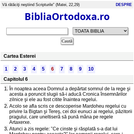
Vă rătăciţi neştiind Scripturile" (Matei, 22,29)
DESPRE
BibliaOrtodoxa.ro
Cartea Esterei
1
2
3
4
5
6
7
8
9
10
Capitolul 6
1.
În noaptea aceea Domnul a depărtat somnul de la rege şi
acesta a poruncit slugii să-i aducă Cronica însemnărilor
zilnice şi ele au fost citite înaintea regelui.
2.
Acolo se afla scris ce descoperise Mardoheu regelui cu
privire la Bigtan şi Tereş, cei doi eunuci ai regelui, păzitorii
pragului, care uneltiseră să pună mâna pe regele
Artaxerxe.
3.
Atunci a zis regele: "Ce cinste şi răsplată s-a dat lui