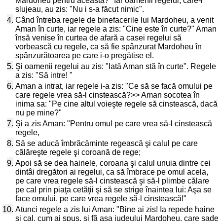
Mardoheu pentru aceasta?" Iar oamenii regelui, care-i
slujeau, au zis: "Nu i s-a făcut nimic".
4.
Când întreba regele de binefacerile lui Mardoheu, a venit
Aman în curte, iar regele a zis: "Cine este în curte?" Aman
însă venise în curtea de afară a casei regelui să
vorbească cu regele, ca să fie spânzurat Mardoheu în
spânzurătoarea pe care i-o pregătise el.
5.
Şi oamenii regelui au zis: "Iată Aman stă în curte". Regele
a zis: "Să intre! "
6.
Aman a intrat, iar regele i-a zis: "Ce să se facă omului pe
care regele vrea să-l cinstească?>> Aman socotea în
inima sa: "Pe cine altul voieşte regele să cinstească, dacă
nu pe mine?"
7.
Şi a zis Aman: "Pentru omul pe care vrea să-l cinstească
regele,
8.
Să se aducă îmbrăcăminte regească şi calul pe care
călăreşte regele şi coroană de rege;
9.
Apoi să se dea hainele, coroana şi calul unuia dintre cei
dintâi dregători ai regelui, ca să îmbrace pe omul acela,
pe care vrea regele să-l cinstească şi să-l plimbe călare
pe cal prin piaţa cetăţii şi să se strige înaintea lui: Aşa se
face omului, pe care vrea regele să-l cinstească!"
10.
Atunci regele a zis lui Aman: "Bine ai zis! Ia repede haine
şi cal, cum ai spus, şi fă aşa iudeului Mardoheu, care şade