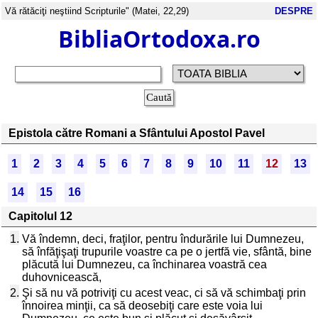
Vă rătăciţi neştiind Scripturile" (Matei, 22,29)
DESPRE
BibliaOrtodoxa.ro
Epistola către Romani a Sfântului Apostol Pavel
1
2
3
4
5
6
7
8
9
10
11
12
13
14
15
16
Capitolul 12
1.
Vă îndemn, deci, fraţilor, pentru îndurările lui Dumnezeu,
să înfăţişaţi trupurile voastre ca pe o jertfă vie, sfântă, bine
plăcută lui Dumnezeu, ca închinarea voastră cea
duhovnicească,
2.
Şi să nu vă potriviţi cu acest veac, ci să vă schimbaţi prin
înnoirea minţii, ca să deosebiţi care este voia lui