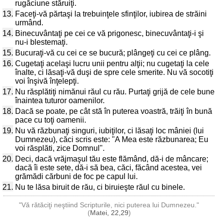
rugăciune stăruiţi.
13.
Faceţi-vă părtaşi la trebuinţele sfinţilor, iubirea de străini
urmând.
14.
Binecuvântaţi pe cei ce vă prigonesc, binecuvântaţi-i şi
nu-i blestemaţi.
15.
Bucuraţi-vă cu cei ce se bucură; plângeţi cu cei ce plâng.
16.
Cugetaţi acelaşi lucru unii pentru alţii; nu cugetaţi la cele
înalte, ci lăsaţi-vă duşi de spre cele smerite. Nu vă socotiţi
voi înşivă înţelepţi.
17.
Nu răsplătiţi nimănui răul cu rău. Purtaţi grijă de cele bune
înaintea tuturor oamenilor.
18.
Dacă se poate, pe cât stă în puterea voastră, trăiţi în bună
pace cu toţi oamenii.
19.
Nu vă răzbunaţi singuri, iubiţilor, ci lăsaţi loc mâniei (lui
Dumnezeu), căci scris este: "A Mea este răzbunarea; Eu
voi răsplăti, zice Domnul".
20.
Deci, dacă vrăjmaşul tău este flămând, dă-i de mâncare;
dacă îi este sete, dă-i să bea, căci, făcând acestea, vei
grămădi cărbuni de foc pe capul lui.
21.
Nu te lăsa biruit de rău, ci biruieşte răul cu binele.
"Vă rătăciţi neştiind Scripturile, nici puterea lui Dumnezeu."
(
Matei, 22,29
)