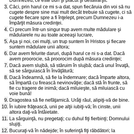
Dumnezeu, ce este bun şi plăcut şi desăvârşit.
3.
Căci, prin harul ce mi s-a dat, spun fiecăruia din voi să nu
cugete despre sine mai mult decât trebuie să cugete, ci să
cugete fiecare spre a fi înţelept, precum Dumnezeu i-a
împărţit măsura credinţei.
4.
Ci precum într-un singur trup avem multe mădulare şi
mădularele nu au toate aceeaşi lucrare,
5.
Aşa şi noi, cei mulţi, un trup suntem în Hristos şi fiecare
suntem mădulare unii altora;
6.
Dar avem felurite daruri, după harul ce ni s-a dat. Dacă
avem proorocie, să proorocim după măsura credinţei;
7.
Dacă avem slujbă, să stăruim în slujbă; dacă unul învaţă,
să se sârguiască în învăţătură;
8.
Dacă îndeamnă, să fie la îndemnare; dacă împarte altora,
să împartă cu firească nevinovăţie; dacă stă în frunte, să
fie cu tragere de inimă; dacă miluieşte, să miluiască cu
voie bună!
9.
Dragostea să fie nefăţarnică. Urâţi răul, alipiţi-vă de bine.
10.
În iubire frăţească, unii pe alţii iubiţi-vă; în cinste, unii
altora daţi-vă întâietate.
11.
La sârguinţă, nu pregetaţi; cu duhul fiţi fierbinţi; Domnului
slujiţi.
12.
Bucuraţi-vă în nădejde; în suferinţă fiţi răbdători; la