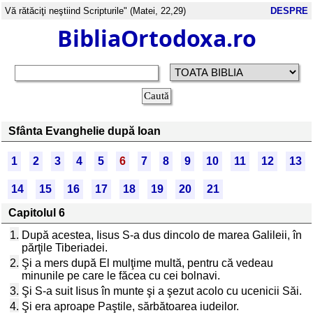
Vă rătăciţi neştiind Scripturile" (Matei, 22,29)
DESPRE
BibliaOrtodoxa.ro
Sfânta Evanghelie după Ioan
1
2
3
4
5
6
7
8
9
10
11
12
13
14
15
16
17
18
19
20
21
Capitolul 6
1.
După acestea, Iisus S-a dus dincolo de marea Galileii, în
părţile Tiberiadei.
2.
Şi a mers după El mulţime multă, pentru că vedeau
minunile pe care le făcea cu cei bolnavi.
3.
Şi S-a suit Iisus în munte şi a şezut acolo cu ucenicii Săi.
4.
Şi era aproape Paştile, sărbătoarea iudeilor.