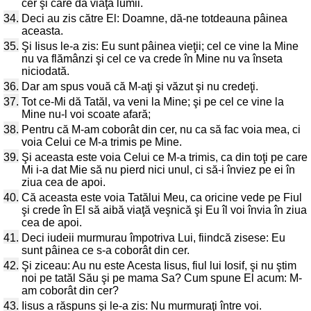
cer şi care dă viaţă lumii.
34.
Deci au zis către El: Doamne, dă-ne totdeauna pâinea
aceasta.
35.
Şi Iisus le-a zis: Eu sunt pâinea vieţii; cel ce vine la Mine
nu va flămânzi şi cel ce va crede în Mine nu va înseta
niciodată.
36.
Dar am spus vouă că M-aţi şi văzut şi nu credeţi.
37.
Tot ce-Mi dă Tatăl, va veni la Mine; şi pe cel ce vine la
Mine nu-l voi scoate afară;
38.
Pentru că M-am coborât din cer, nu ca să fac voia mea, ci
voia Celui ce M-a trimis pe Mine.
39.
Şi aceasta este voia Celui ce M-a trimis, ca din toţi pe care
Mi i-a dat Mie să nu pierd nici unul, ci să-i înviez pe ei în
ziua cea de apoi.
40.
Că aceasta este voia Tatălui Meu, ca oricine vede pe Fiul
şi crede în El să aibă viaţă veşnică şi Eu îl voi învia în ziua
cea de apoi.
41.
Deci iudeii murmurau împotriva Lui, fiindcă zisese: Eu
sunt pâinea ce s-a coborât din cer.
42.
Şi ziceau: Au nu este Acesta Iisus, fiul lui Iosif, şi nu ştim
noi pe tatăl Său şi pe mama Sa? Cum spune El acum: M-
am coborât din cer?
43.
Iisus a răspuns şi le-a zis: Nu murmuraţi între voi.