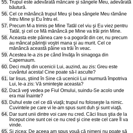
55.
Trupul este adevărată mâncare şi sângele Meu, adevărată
băutură.
56.
Cel ce mănâncă trupul Meu şi bea sângele Meu rămâne
întru Mine şi Eu întru el.
57.
Precum M-a trimis pe Mine Tatăl cel viu şi Eu viez pentru
Tatăl, şi cel ce Mă mănâncă pe Mine va trăi prin Mine.
58.
Aceasta este pâinea care s-a pogorât din cer, nu precum
au mâncat părinţii voştri mana şi au murit. Cel ce
mănâncă această pâine va trăi în veac.
59.
Acestea le-a zis pe când învăţa în sinagoga din
Capernaum.
60.
Deci mulţi din ucenicii Lui, auzind, au zis: Greu este
cuvântul acesta! Cine poate să-l asculte?
61.
Iar Iisus, ştiind în Sine că ucenicii Lui murmură împotriva
Lui, le-a zis: Vă sminteşte aceasta?
62.
Dacă veţi vedea pe Fiul Omului, suindu-Se acolo unde
era mai înainte?
63.
Duhul este cel ce dă viaţă; trupul nu foloseşte la nimic.
Cuvintele pe care vi le-am spus sunt duh şi sunt viaţă.
64.
Dar sunt unii dintre voi care nu cred. Căci Iisus ştia de la
început cine sunt cei ce nu cred şi cine este cel care Îl va
vinde.
65.
Şi zicea: De aceea am spus vouă că nimeni nu poate să