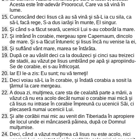
Acesta este într-adevăr Proorocul, Care va să vină în
lume.
15.
Cunoscând deci Iisus că au să vină şi să-L ia cu sila, ca
să-L facă rege, S-a dus iarăşi în munte, El singur.
16.
Şi când s-a făcut seară, ucenicii Lui s-au coborât la mare.
17.
Şi intrând în corabie, mergeau spre Capernaum, dincolo
de mare. Şi s-a făcut întuneric şi Iisus încă nu venise la ei,
18.
Şi suflând vânt mare, marea se întărâta.
19.
După ce au vâslit deci ca la douăzeci şi cinci sau treizeci
de stadii, au văzut pe Iisus umblând pe apă şi apropiindu-
Se de corabie, ei s-au înfricoşat.
20.
Iar El le-a zis: Eu sunt; nu vă temeţi!
21.
Deci voiau să-L ia în corabie, şi îndată corabia a sosit la
ţărmul la care mergeau.
22.
A doua zi, mulţimea, care sta de cealaltă parte a mării, a
văzut că nu era acolo decât numai o corabie mai mică şi
că Iisus nu intrase în corabie împreună cu ucenicii Săi, ci
plecaseră numai ucenicii Lui.
23.
Şi alte corăbii mai mic au venit din Tiberiada în apropiere
de locul unde ei mâncaseră pâinea, după ce Domnul
mulţumise.
24.
Deci, când a văzut mulţimea că Iisus nu este acolo, nici