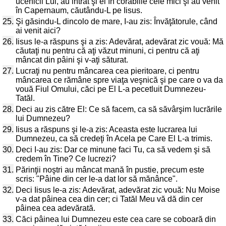
ucenicii Lui, au intrat şi ei în corăbiile cele mici şi au venit
în Capernaum, căutându-L pe Iisus.
25.
Şi găsindu-L dincolo de mare, I-au zis: Învăţătorule, când
ai venit aici?
26.
Iisus le-a răspuns şi a zis: Adevărat, adevărat zic vouă: Mă
căutaţi nu pentru că aţi văzut minuni, ci pentru că aţi
mâncat din pâini şi v-aţi săturat.
27.
Lucraţi nu pentru mâncarea cea pieritoare, ci pentru
mâncarea ce rămâne spre viaţa veşnică şi pe care o va da
vouă Fiul Omului, căci pe El L-a pecetluit Dumnezeu-
Tatăl.
28.
Deci au zis către El: Ce să facem, ca să săvârşim lucrările
lui Dumnezeu?
29.
Iisus a răspuns şi le-a zis: Aceasta este lucrarea lui
Dumnezeu, ca să credeţi în Acela pe Care El L-a trimis.
30.
Deci I-au zis: Dar ce minune faci Tu, ca să vedem şi să
credem în Tine? Ce lucrezi?
31.
Părinţii noştri au mâncat mană în pustie, precum este
scris: "Pâine din cer le-a dat lor să mănânce".
32.
Deci Iisus le-a zis: Adevărat, adevărat zic vouă: Nu Moise
v-a dat pâinea cea din cer; ci Tatăl Meu vă dă din cer
pâinea cea adevărată.
33.
Căci pâinea lui Dumnezeu este cea care se coboară din