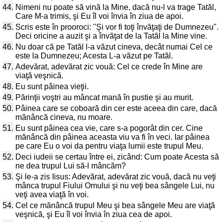
44.
Nimeni nu poate să vină la Mine, dacă nu-l va trage Tatăl,
Care M-a trimis, şi Eu îl voi învia în ziua de apoi.
45.
Scris este în prooroci: "Şi vor fi toţi învăţaţi de Dumnezeu".
Deci oricine a auzit şi a învăţat de la Tatăl la Mine vine.
46.
Nu doar că pe Tatăl l-a văzut cineva, decât numai Cel ce
este la Dumnezeu; Acesta L-a văzut pe Tatăl.
47.
Adevărat, adevărat zic vouă: Cel ce crede în Mine are
viaţă veşnică.
48.
Eu sunt pâinea vieţii.
49.
Părinţii voştri au mâncat mană în pustie şi au murit.
50.
Pâinea care se coboară din cer este aceea din care, dacă
mănâncă cineva, nu moare.
51.
Eu sunt pâinea cea vie, care s-a pogorât din cer. Cine
mănâncă din pâinea aceasta viu va fi în veci. Iar pâinea
pe care Eu o voi da pentru viaţa lumii este trupul Meu.
52.
Deci iudeii se certau între ei, zicând: Cum poate Acesta să
ne dea trupul Lui să-l mâncăm?
53.
Şi le-a zis Iisus: Adevărat, adevărat zic vouă, dacă nu veţi
mânca trupul Fiului Omului şi nu veţi bea sângele Lui, nu
veţi avea viaţă în voi.
54.
Cel ce mănâncă trupul Meu şi bea sângele Meu are viaţă
veşnică, şi Eu îl voi învia în ziua cea de apoi.