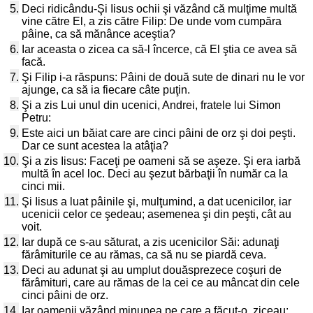
5.
Deci ridicându-Şi Iisus ochii şi văzând că mulţime multă
vine către El, a zis către Filip: De unde vom cumpăra
pâine, ca să mănânce aceştia?
6.
Iar aceasta o zicea ca să-l încerce, că El ştia ce avea să
facă.
7.
Şi Filip i-a răspuns: Pâini de două sute de dinari nu le vor
ajunge, ca să ia fiecare câte puţin.
8.
Şi a zis Lui unul din ucenici, Andrei, fratele lui Simon
Petru:
9.
Este aici un băiat care are cinci pâini de orz şi doi peşti.
Dar ce sunt acestea la atâţia?
10.
Şi a zis Iisus: Faceţi pe oameni să se aşeze. Şi era iarbă
multă în acel loc. Deci au şezut bărbaţii în număr ca la
cinci mii.
11.
Şi Iisus a luat pâinile şi, mulţumind, a dat ucenicilor, iar
ucenicii celor ce şedeau; asemenea şi din peşti, cât au
voit.
12.
Iar după ce s-au săturat, a zis ucenicilor Săi: adunaţi
fărâmiturile ce au rămas, ca să nu se piardă ceva.
13.
Deci au adunat şi au umplut douăsprezece coşuri de
fărâmituri, care au rămas de la cei ce au mâncat din cele
cinci pâini de orz.
14.
Iar oamenii văzând minunea pe care a făcut-o, ziceau: