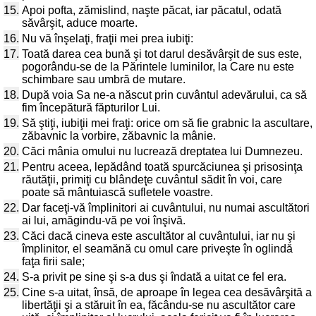
15.
Apoi pofta, zămislind, naşte păcat, iar păcatul, odată
săvârşit, aduce moarte.
16.
Nu vă înşelaţi, fraţii mei prea iubiţi:
17.
Toată darea cea bună şi tot darul desăvârşit de sus este,
pogorându-se de la Părintele luminilor, la Care nu este
schimbare sau umbră de mutare.
18.
După voia Sa ne-a născut prin cuvântul adevărului, ca să
fim începătură făpturilor Lui.
19.
Să ştiţi, iubiţii mei fraţi: orice om să fie grabnic la ascultare,
zăbavnic la vorbire, zăbavnic la mânie.
20.
Căci mânia omului nu lucrează dreptatea lui Dumnezeu.
21.
Pentru aceea, lepădând toată spurcăciunea şi prisosinţa
răutăţii, primiţi cu blândeţe cuvântul sădit în voi, care
poate să mântuiască sufletele voastre.
22.
Dar faceţi-vă împlinitori ai cuvântului, nu numai ascultători
ai lui, amăgindu-vă pe voi înşivă.
23.
Căci dacă cineva este ascultător al cuvântului, iar nu şi
împlinitor, el seamănă cu omul care priveşte în oglindă
faţa firii sale;
24.
S-a privit pe sine şi s-a dus şi îndată a uitat ce fel era.
25.
Cine s-a uitat, însă, de aproape în legea cea desăvârşită a
libertăţii şi a stăruit în ea, făcându-se nu ascultător care