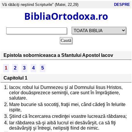
Vă rătăciţi neştiind Scripturile" (Matei, 22,29)
DESPRE
BibliaOrtodoxa.ro
Epistola soborniceasca a Sfantului Apostol Iacov
1
2
3
4
5
Capitolul 1
1.
Iacov, robul lui Dumnezeu şi al Domnului Iisus Hristos,
celor douăsprezece seminţii, care sunt în împrăştiere,
salutare.
2.
Mare bucurie să socotiţi, fraţii mei, când cădeţi în felurite
ispite,
3.
Ştiind că încercarea credinţei voastre lucrează răbdarea;
4.
Iar răbdarea să-şi aibă lucrul ei desăvârşit, ca să fiţi
desăvârşiţi şi întregi, nelipsiţi fiind de nimic.