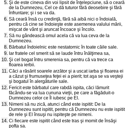
5.
Şi de este cineva din voi lipsit de înţelepciune, să o ceară
de la Dumnezeu, Cel ce dă tuturor fără deosebire şi fără
înfruntare; şi i se va da.
6.
Să ceară însă cu credinţă, fără să aibă nici o îndoială,
pentru că cine se îndoieşte este asemenea valului mării,
mişcat de vânt şi aruncat încoace şi încolo.
7.
Să nu gândească omul acela că va lua ceva de la
Dumnezeu.
8.
Bărbatul îndoielnic este nestatornic în toate căile sale.
9.
Iar fratele cel smerit să se laude întru înălţimea sa,
10.
Şi cel bogat întru smerenia sa, pentru că va trece ca
floarea ierbii.
11.
Căci a răsărit soarele arzător şi a uscat iarba şi floarea ei
a căzut şi frumuseţea feţei ei a pierit; tot aşa se va veşteji
şi bogatul în alergăturile sale.
12.
Fericit este bărbatul care rabdă ispita, căci lămurit
făcându-se va lua cununa vieţii, pe care a făgăduit-o
Dumnezeu celor ce Îl iubesc pe El.
13.
Nimeni să nu zică, atunci când este ispitit: De la
Dumnezeu sunt ispitit, pentru că Dumnezeu nu este ispitit
de rele şi El însuşi nu ispiteşte pe nimeni.
14.
Ci fiecare este ispitit când este tras şi momit de însăşi
pofta sa.