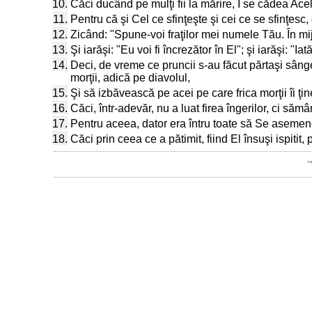
10.
Căci ducând pe mulţi fii la mărire, I se cădea Ace
11.
Pentru că şi Cel ce sfinţeşte şi cei ce se sfinţesc
12.
Zicând: "Spune-voi fraţilor mei numele Tău. În mijl
13.
Şi iarăşi: "Eu voi fi încrezător în El"; şi iarăşi: "
14.
Deci, de vreme ce pruncii s-au făcut părtaşi sânge
morţii, adică pe diavolul,
15.
Şi să izbăvească pe acei pe care frica morţii îi ţin
16.
Căci, într-adevăr, nu a luat firea îngerilor, ci săm
17.
Pentru aceea, dator era întru toate să Se asemene 
18.
Căci prin ceea ce a pătimit, fiind El însuşi ispitit, 
"