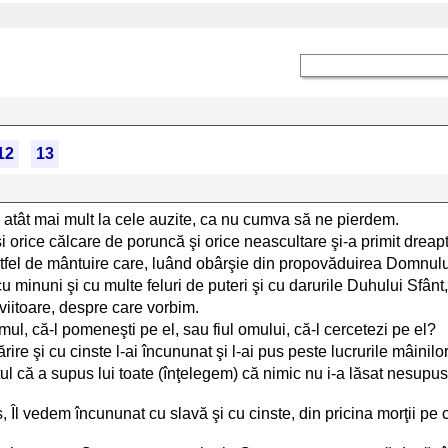
12
13
atât mai mult la cele auzite, ca nu cumva să ne pierdem.
şi orice călcare de poruncă şi orice neascultare şi-a primit dreapt
fel de mântuire care, luând obârşie din propovăduirea Domnului,
inuni şi cu multe feluri de puteri şi cu darurile Duhului Sfânt
iitoare, despre care vorbim.
mul, că-l pomeneşti pe el, sau fiul omului, că-l cercetezi pe el?
rire şi cu cinste l-ai încununat şi l-ai pus peste lucrurile mâinilor
ptul că a supus lui toate (înţelegem) că nimic nu i-a lăsat nesup
s, Îl vedem încununat cu slavă şi cu cinste, din pricina morţii pe c