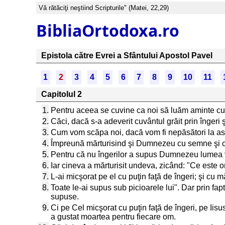
Vă rătăciţi neştiind Scripturile" (Matei, 22,29)
BibliaOrtodoxa.ro
Epistola către Evrei a Sfântului Apostol Pavel
1
2
3
4
5
6
7
8
9
10
11
Capitolul 2
1.
Pentru aceea se cuvine ca noi să luăm aminte cu 
2.
Căci, dacă s-a adeverit cuvântul grăit prin îngeri 
3.
Cum vom scăpa noi, dacă vom fi nepăsători la ast
4.
Împreună mărturisind şi Dumnezeu cu semne şi cu m
5.
Pentru că nu îngerilor a supus Dumnezeu lumea v
6.
Iar cineva a mărturisit undeva, zicând: "Ce este o
7.
L-ai micşorat pe el cu puţin faţă de îngeri; şi cu mă
8.
Toate le-ai supus sub picioarele lui". Dar prin fa
supuse.
9.
Ci pe Cel micşorat cu puţin faţă de îngeri, pe Iisu
a gustat moartea pentru fiecare om.