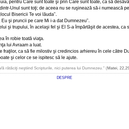
luia, pentru Care sunt toate şi prin Care sunt toate, ca să desăvâ
, dintr-Unul sunt toţi; de aceea nu se ruşinează să-i numească pe e
ocul Bisericii Te voi lăuda".
Iată Eu şi pruncii pe care Mi i-a dat Dumnezeu".
lui şi trupului, în acelaşi fel şi El S-a împărtăşit de acestea, c
ea în robie toată viaţa.
ânţa lui Avraam a luat.
fraţilor, ca să fie milostiv şi credincios arhiereu în cele către
poate şi celor ce se ispitesc să le ajute.
Vă rătăciţi neştiind Scripturile, nici puterea lui Dumnezeu." (
Matei, 22,2
DESPRE