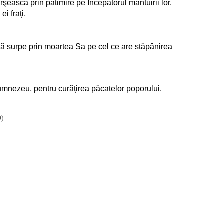
rşească prin pătimire pe Începătorul mântuirii lor.
i fraţi,
a să surpe prin moartea Sa pe cel ce are stăpânirea
 Dumnezeu, pentru curăţirea păcatelor poporului.
9
)