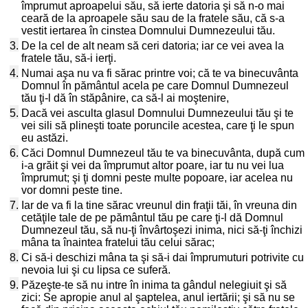
împrumut aproapelui său, să ierte datoria şi să n-o mai
ceară de la aproapele său sau de la fratele său, că s-a
vestit iertarea în cinstea Domnului Dumnezeului tău.
3.
De la cel de alt neam să ceri datoria; iar ce vei avea la
fratele tău, să-i ierţi.
4.
Numai aşa nu va fi sărac printre voi; că te va binecuvânta
Domnul în pământul acela pe care Domnul Dumnezeul
tău ţi-l dă în stăpânire, ca să-l ai moştenire,
5.
Dacă vei asculta glasul Domnului Dumnezeului tău şi te
vei sili să plineşti toate poruncile acestea, care ţi le spun
eu astăzi.
6.
Căci Domnul Dumnezeul tău te va binecuvânta, după cum
i-a grăit şi vei da împrumut altor poare, iar tu nu vei lua
împrumut; şi ţi domni peste multe popoare, iar acelea nu
vor domni peste tine.
7.
Iar de va fi la tine sărac vreunul din fraţii tăi, în vreuna din
cetăţile tale de pe pământul tău pe care ţi-l dă Domnul
Dumnezeul tău, să nu-ţi învârtoşezi inima, nici să-ţi închizi
mâna ta înaintea fratelui tău celui sărac;
8.
Ci să-i deschizi mâna ta şi să-i dai împrumuturi potrivite cu
nevoia lui şi cu lipsa ce suferă.
9.
Păzeşte-te să nu intre în inima ta gândul nelegiuit şi să
zici: Se apropie anul al şaptelea, anul iertării; şi să nu se