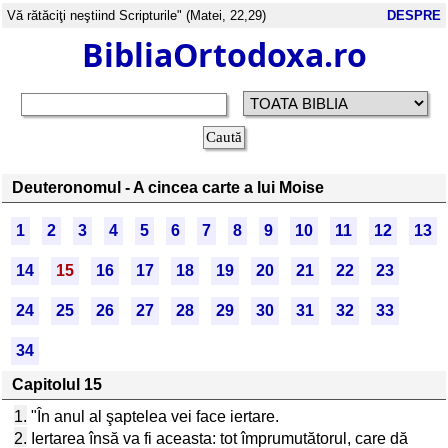
Vă rătăciţi neştiind Scripturile" (Matei, 22,29)
DESPRE
BibliaOrtodoxa.ro
Deuteronomul - A cincea carte a lui Moise
1
2
3
4
5
6
7
8
9
10
11
12
13
14
15
16
17
18
19
20
21
22
23
24
25
26
27
28
29
30
31
32
33
34
Capitolul 15
1.
"În anul al şaptelea vei face iertare.
2.
Iertarea însă va fi aceasta: tot împrumutătorul, care dă