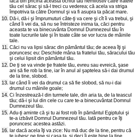
facă din pricina aceasta ochiul tău nemilostiv către fratele
tău cel sărac şi să-l treci cu vederea; că acela va striga
împotriva ta către Domnul şi va fi asupra ta păcat mare.
10.
Dă-i, dă-i şi împrumuturi câte-ţi va cere şi cît îi va trebui, şi
când îi vei da, să nu se întristeze inima ta, căci pentru
aceasta te va binecuvânta Domnul Dumnezeul tău în
toate lucrurile tale şi în toate câte se vor lucra de mâinile
tale.
11.
Căci nu va lipsi sărac din pământul tău; de aceea îţi şi
poruncesc eu: Deschide mâna ta fratelui tău, săracului tău
şi celui lipsit din pământul tău.
12.
De ţi se va vinde ţie fratele tău, evreu sau evreică, şase
ani să fie rob la tine, iar în anul al şaptelea să-i dai drumul
de la tine, slobod.
13.
Iar când îi vei da drumul ca să fie slobod, să nu-i dai
drumul cu mâinile goale;
14.
Ci înzestrează-l din turmele tale, din aria ta, de la teascul
tău; dă-i şi lui din cele cu care te-a binecuvântat Domnul
Dumnezeul tău.
15.
Adu-ţi aminte că şi tu ai fost rob în pământul Egiptului şi
te-a izbăvit Domnul Dumnezeul tău. Iată pentru ce îţi
poruncesc acestea astăzi.
16.
Iar dacă acela îţi va zice: Nu mă duc de la tine, pentru că
te iubesc pe tine şi casa ta, şi deci îi este bine la tine,