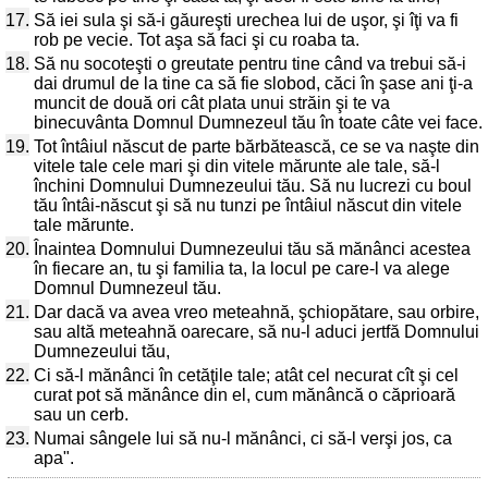
17.
Să iei sula şi să-i găureşti urechea lui de uşor, şi îţi va fi
rob pe vecie. Tot aşa să faci şi cu roaba ta.
18.
Să nu socoteşti o greutate pentru tine când va trebui să-i
dai drumul de la tine ca să fie slobod, căci în şase ani ţi-a
muncit de două ori cât plata unui străin şi te va
binecuvânta Domnul Dumnezeul tău în toate câte vei face.
19.
Tot întâiul născut de parte bărbătească, ce se va naşte din
vitele tale cele mari şi din vitele mărunte ale tale, să-l
închini Domnului Dumnezeului tău. Să nu lucrezi cu boul
tău întâi-născut şi să nu tunzi pe întâiul născut din vitele
tale mărunte.
20.
Înaintea Domnului Dumnezeului tău să mănânci acestea
în fiecare an, tu şi familia ta, la locul pe care-l va alege
Domnul Dumnezeul tău.
21.
Dar dacă va avea vreo meteahnă, şchiopătare, sau orbire,
sau altă meteahnă oarecare, să nu-l aduci jertfă Domnului
Dumnezeului tău,
22.
Ci să-l mănânci în cetăţile tale; atât cel necurat cît şi cel
curat pot să mănânce din el, cum mănâncă o căprioară
sau un cerb.
23.
Numai sângele lui să nu-l mănânci, ci să-l verşi jos, ca
apa".