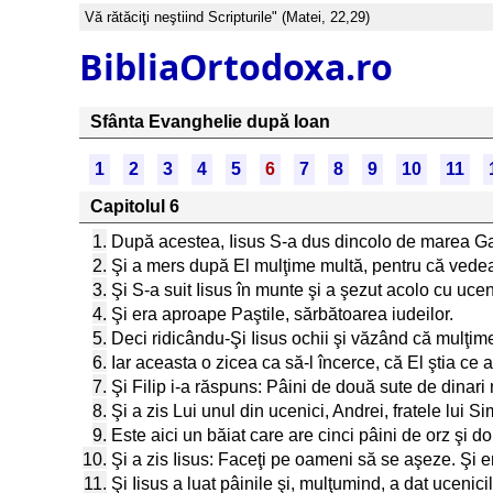
Vă rătăciţi neştiind Scripturile" (Matei, 22,29)
BibliaOrtodoxa.ro
Sfânta Evanghelie după Ioan
1
2
3
4
5
6
7
8
9
10
11
Capitolul 6
1.
După acestea, Iisus S-a dus dincolo de marea Galil
2.
Şi a mers după El mulţime multă, pentru că vedea
3.
Şi S-a suit Iisus în munte şi a şezut acolo cu ucen
4.
Şi era aproape Paştile, sărbătoarea iudeilor.
5.
Deci ridicându-Şi Iisus ochii şi văzând că mulţi
6.
Iar aceasta o zicea ca să-l încerce, că El ştia ce 
7.
Şi Filip i-a răspuns: Pâini de două sute de dinari 
8.
Şi a zis Lui unul din ucenici, Andrei, fratele lui S
9.
Este aici un băiat care are cinci pâini de orz şi do
10.
Şi a zis Iisus: Faceţi pe oameni să se aşeze. Şi er
11.
Şi Iisus a luat pâinile şi, mulţumind, a dat ucenici