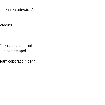
 pâinea cea adevărată.
iciodată.
i în ziua cea de apoi.
ziua cea de apoi.
 M-am coborât din cer?
.