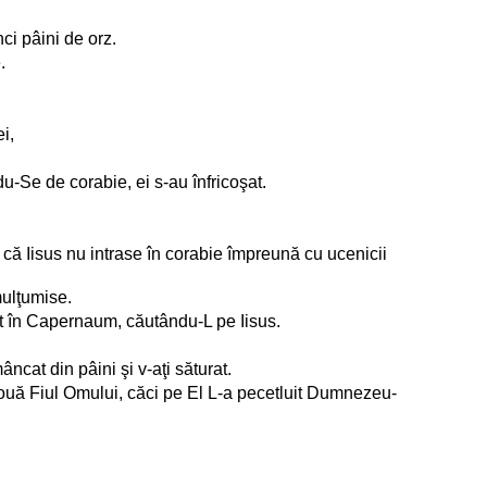
ci pâini de orz.
.
i,
u-Se de corabie, ei s-au înfricoşat.
 că Iisus nu intrase în corabie împreună cu ucenicii
mulţumise.
enit în Capernaum, căutându-L pe Iisus.
ncat din pâini şi v-aţi săturat.
ouă Fiul Omului, căci pe El L-a pecetluit Dumnezeu-