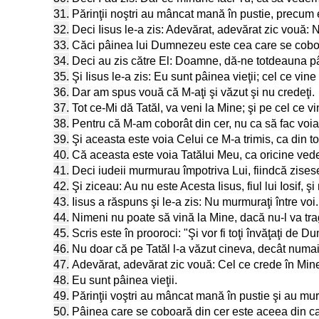
31.
Părinţii noştri au mâncat mană în pustie, precum e
32.
Deci Iisus le-a zis: Adevărat, adevărat zic vouă:
33.
Căci pâinea lui Dumnezeu este cea care se coboar
34.
Deci au zis către El: Doamne, dă-ne totdeauna p
35.
Şi Iisus le-a zis: Eu sunt pâinea vieţii; cel ce vi
36.
Dar am spus vouă că M-aţi şi văzut şi nu credeţi.
37.
Tot ce-Mi dă Tatăl, va veni la Mine; şi pe cel ce v
38.
Pentru că M-am coborât din cer, nu ca să fac voia
39.
Şi aceasta este voia Celui ce M-a trimis, ca din toţ
40.
Că aceasta este voia Tatălui Meu, ca oricine vede p
41.
Deci iudeii murmurau împotriva Lui, fiindcă zises
42.
Şi ziceau: Au nu este Acesta Iisus, fiul lui Iosi
43.
Iisus a răspuns şi le-a zis: Nu murmuraţi între voi.
44.
Nimeni nu poate să vină la Mine, dacă nu-l va trage
45.
Scris este în prooroci: "Şi vor fi toţi învăţaţi de 
46.
Nu doar că pe Tatăl l-a văzut cineva, decât numa
47.
Adevărat, adevărat zic vouă: Cel ce crede în Mine
48.
Eu sunt pâinea vieţii.
49.
Părinţii voştri au mâncat mană în pustie şi au muri
50.
Pâinea care se coboară din cer este aceea din 