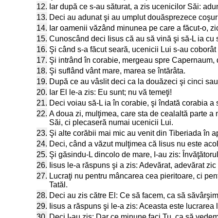
12.
Iar după ce s-au săturat, a zis ucenicilor Săi: ad
13.
Deci au adunat şi au umplut douăsprezece coşuri d
14.
Iar oamenii văzând minunea pe care a făcut-o, zic
15.
Cunoscând deci Iisus că au să vină şi să-L ia cu s
16.
Şi când s-a făcut seară, ucenicii Lui s-au coborât
17.
Şi intrând în corabie, mergeau spre Capernaum, din
18.
Şi suflând vânt mare, marea se întărâta.
19.
După ce au vâslit deci ca la douăzeci şi cinci sau
20.
Iar El le-a zis: Eu sunt; nu vă temeţi!
21.
Deci voiau să-L ia în corabie, şi îndată corabia a 
22.
A doua zi, mulţimea, care sta de cealaltă parte a 
Săi, ci plecaseră numai ucenicii Lui.
23.
Şi alte corăbii mai mic au venit din Tiberiada î
24.
Deci, când a văzut mulţimea că Iisus nu este acolo,
25.
Şi găsindu-L dincolo de mare, I-au zis: Învăţătorul
26.
Iisus le-a răspuns şi a zis: Adevărat, adevărat zic
27.
Lucraţi nu pentru mâncarea cea pieritoare, ci pe
Tatăl.
28.
Deci au zis către El: Ce să facem, ca să săvârşi
29.
Iisus a răspuns şi le-a zis: Aceasta este lucrarea
30.
Deci I-au zis: Dar ce minune faci Tu, ca să vede