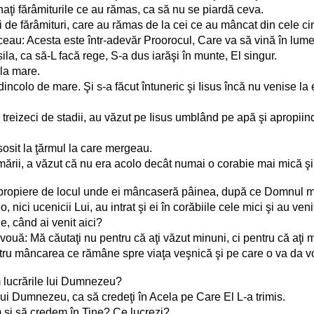
unaţi fărâmiturile ce au rămas, ca să nu se piardă ceva.
e fărâmituri, care au rămas de la cei ce au mâncat din cele cin
eau: Acesta este într-adevăr Proorocul, Care va să vină în lume
ila, ca să-L facă rege, S-a dus iarăşi în munte, El singur.
 la mare.
colo de mare. Şi s-a făcut întuneric şi Iisus încă nu venise la e
 treizeci de stadii, au văzut pe Iisus umblând pe apă şi apropiind
sosit la ţărmul la care mergeau.
mării, a văzut că nu era acolo decât numai o corabie mai mică şi
n apropiere de locul unde ei mâncaseră pâinea, după ce Domnul 
 nici ucenicii Lui, au intrat şi ei în corăbiile cele mici şi au v
e, când ai venit aici?
 vouă: Mă căutaţi nu pentru că aţi văzut minuni, ci pentru că aţi mâ
ntru mâncarea ce rămâne spre viaţa veşnică şi pe care o va da v
m lucrările lui Dumnezeu?
 lui Dumnezeu, ca să credeţi în Acela pe Care El L-a trimis.
m şi să credem în Tine? Ce lucrezi?