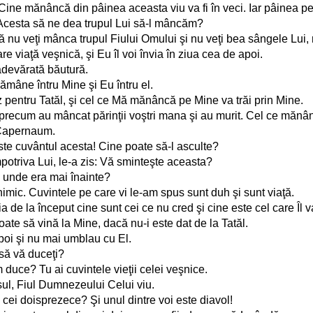
Cine mănâncă din pâinea aceasta viu va fi în veci. Iar pâinea pe
e Acesta să ne dea trupul Lui să-l mâncăm?
ă nu veţi mânca trupul Fiului Omului şi nu veţi bea sângele Lui, n
viaţă veşnică, şi Eu îl voi învia în ziua cea de apoi.
adevărată băutură.
mâne întru Mine şi Eu întru el.
z pentru Tatăl, şi cel ce Mă mănâncă pe Mine va trăi prin Mine.
precum au mâncat părinţii voştri mana şi au murit. Cel ce mănân
 Capernaum.
este cuvântul acesta! Cine poate să-l asculte?
mpotriva Lui, le-a zis: Vă sminteşte aceasta?
 unde era mai înainte?
nimic. Cuvintele pe care vi le-am spus sunt duh şi sunt viaţă.
ia de la început cine sunt cei ce nu cred şi cine este cel care Îl v
te să vină la Mine, dacă nu-i este dat de la Tatăl.
apoi şi nu mai umblau cu El.
 să vă duceţi?
uce? Tu ai cuvintele vieţii celei veşnice.
sul, Fiul Dumnezeului Celui viu.
cei doisprezece? Şi unul dintre voi este diavol!