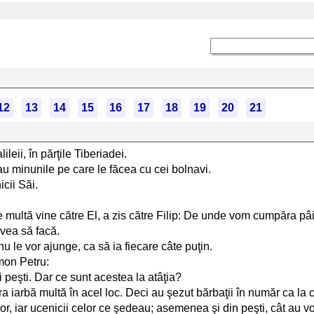
12
13
14
15
16
17
18
19
20
21
eii, în părţile Tiberiadei.
u minunile pe care le făcea cu cei bolnavi.
icii Săi.
me multă vine către El, a zis către Filip: De unde vom cumpăra 
avea să facă.
nu le vor ajunge, ca să ia fiecare câte puţin.
imon Petru:
i peşti. Dar ce sunt acestea la atâţia?
a iarbă multă în acel loc. Deci au şezut bărbaţii în număr ca la c
lor, iar ucenicii celor ce şedeau; asemenea şi din peşti, cât au vo