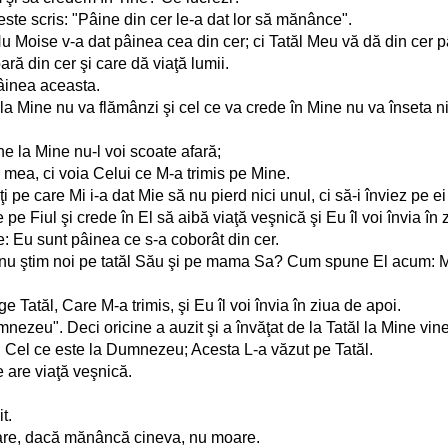
ste scris: "Pâine din cer le-a dat lor să mănânce".
 Nu Moise v-a dat pâinea cea din cer; ci Tatăl Meu vă dă din cer
ă din cer şi care dă viaţă lumii.
âinea aceasta.
ne la Mine nu va flămânzi şi cel ce va crede în Mine nu va înseta n
ine la Mine nu-l voi scoate afară;
 mea, ci voia Celui ce M-a trimis pe Mine.
i pe care Mi i-a dat Mie să nu pierd nici unul, ci să-i înviez pe e
e Fiul şi crede în El să aibă viaţă veşnică şi Eu îl voi învia în 
e: Eu sunt pâinea ce s-a coborât din cer.
f, şi nu ştim noi pe tatăl Său şi pe mama Sa? Cum spune El acum:
 Tatăl, Care M-a trimis, şi Eu îl voi învia în ziua de apoi.
Dumnezeu". Deci oricine a auzit şi a învăţat de la Tatăl la Mine vine
i Cel ce este la Dumnezeu; Acesta L-a văzut pe Tatăl.
 are viaţă veşnică.
t.
care, dacă mănâncă cineva, nu moare.