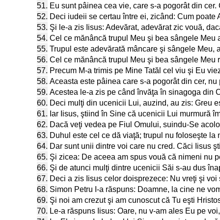
51.
Eu sunt pâinea cea vie, care s-a pogorât din cer. 
52.
Deci iudeii se certau între ei, zicând: Cum poat
53.
Şi le-a zis Iisus: Adevărat, adevărat zic vouă, dac
54.
Cel ce mănâncă trupul Meu şi bea sângele Meu are 
55.
Trupul este adevărată mâncare şi sângele Meu, 
56.
Cel ce mănâncă trupul Meu şi bea sângele Meu ră
57.
Precum M-a trimis pe Mine Tatăl cel viu şi Eu vie
58.
Aceasta este pâinea care s-a pogorât din cer, nu 
59.
Acestea le-a zis pe când învăţa în sinagoga din
60.
Deci mulţi din ucenicii Lui, auzind, au zis: Greu 
61.
Iar Iisus, ştiind în Sine că ucenicii Lui murmură î
62.
Dacă veţi vedea pe Fiul Omului, suindu-Se acolo
63.
Duhul este cel ce dă viaţă; trupul nu foloseşte la 
64.
Dar sunt unii dintre voi care nu cred. Căci Iisus şt
65.
Şi zicea: De aceea am spus vouă că nimeni nu poa
66.
Şi de atunci mulţi dintre ucenicii Săi s-au dus în
67.
Deci a zis Iisus celor doisprezece: Nu vreţi şi voi
68.
Simon Petru I-a răspuns: Doamne, la cine ne vom d
69.
Şi noi am crezut şi am cunoscut că Tu eşti Hristo
70.
Le-a răspuns Iisus: Oare, nu v-am ales Eu pe voi, 