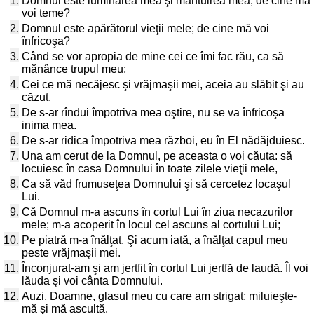
1.
Domnul este luminarea mea şi mântuirea mea; de cine mă
voi teme?
2.
Domnul este apărătorul vieţii mele; de cine mă voi
înfricoşa?
3.
Când se vor apropia de mine cei ce îmi fac rău, ca să
mănânce trupul meu;
4.
Cei ce mă necăjesc şi vrăjmaşii mei, aceia au slăbit şi au
căzut.
5.
De s-ar rîndui împotriva mea oştire, nu se va înfricoşa
inima mea.
6.
De s-ar ridica împotriva mea război, eu în El nădăjduiesc.
7.
Una am cerut de la Domnul, pe aceasta o voi căuta: să
locuiesc în casa Domnului în toate zilele vieţii mele,
8.
Ca să văd frumuseţea Domnului şi să cercetez locaşul
Lui.
9.
Că Domnul m-a ascuns în cortul Lui în ziua necazurilor
mele; m-a acoperit în locul cel ascuns al cortului Lui;
10.
Pe piatră m-a înălţat. Şi acum iată, a înălţat capul meu
peste vrăjmaşii mei.
11.
Înconjurat-am şi am jertfit în cortul Lui jertfă de laudă. Îl voi
lăuda şi voi cânta Domnului.
12.
Auzi, Doamne, glasul meu cu care am strigat; miluieşte-
mă şi mă ascultă.