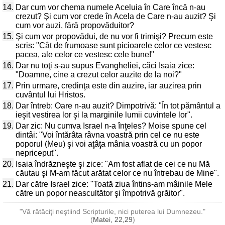
14.
Dar cum vor chema numele Aceluia în Care încă n-au
crezut? Şi cum vor crede în Acela de Care n-au auzit? Şi
cum vor auzi, fără propovăduitor?
15.
Şi cum vor propovădui, de nu vor fi trimişi? Precum este
scris: "Cât de frumoase sunt picioarele celor ce vestesc
pacea, ale celor ce vestesc cele bune!"
16.
Dar nu toţi s-au supus Evangheliei, căci Isaia zice:
"Doamne, cine a crezut celor auzite de la noi?"
17.
Prin urmare, credinţa este din auzire, iar auzirea prin
cuvântul lui Hristos.
18.
Dar întreb: Oare n-au auzit? Dimpotrivă: "În tot pământul a
ieşit vestirea lor şi la marginile lumii cuvintele lor".
19.
Dar zic: Nu cumva Israel n-a înţeles? Moise spune cel
dintâi: "Voi întărâta râvna voastră prin cel ce nu este
poporul (Meu) şi voi aţâţa mânia voastră cu un popor
nepriceput".
20.
Isaia îndrăzneşte şi zice: "Am fost aflat de cei ce nu Mă
căutau şi M-am făcut arătat celor ce nu întrebau de Mine".
21.
Dar către Israel zice: "Toată ziua întins-am mâinile Mele
către un popor neascultător şi împotrivă grăitor".
"Vă rătăciţi neştiind Scripturile, nici puterea lui Dumnezeu."
(
Matei, 22,29
)