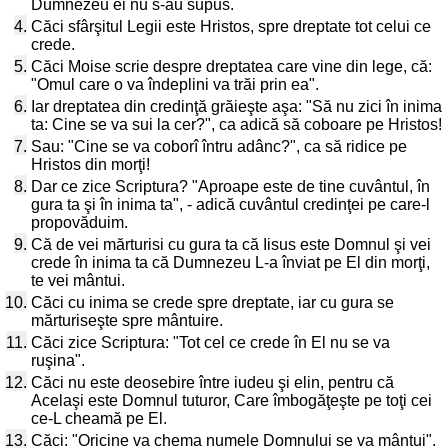
Dumnezeu ei nu s-au supus.
4.
Căci sfârşitul Legii este Hristos, spre dreptate tot celui ce
crede.
5.
Căci Moise scrie despre dreptatea care vine din lege, că:
"Omul care o va îndeplini va trăi prin ea".
6.
Iar dreptatea din credinţă grăieşte aşa: "Să nu zici în inima
ta: Cine se va sui la cer?", ca adică să coboare pe Hristos!
7.
Sau: "Cine se va coborî întru adânc?", ca să ridice pe
Hristos din morţi!
8.
Dar ce zice Scriptura? "Aproape este de tine cuvântul, în
gura ta şi în inima ta", - adică cuvântul credinţei pe care-l
propovăduim.
9.
Că de vei mărturisi cu gura ta că Iisus este Domnul şi vei
crede în inima ta că Dumnezeu L-a înviat pe El din morţi,
te vei mântui.
10.
Căci cu inima se crede spre dreptate, iar cu gura se
mărturiseşte spre mântuire.
11.
Căci zice Scriptura: "Tot cel ce crede în El nu se va
ruşina".
12.
Căci nu este deosebire între iudeu şi elin, pentru că
Acelaşi este Domnul tuturor, Care îmbogăţeşte pe toţi cei
ce-L cheamă pe El.
13.
Căci: "Oricine va chema numele Domnului se va mântui".