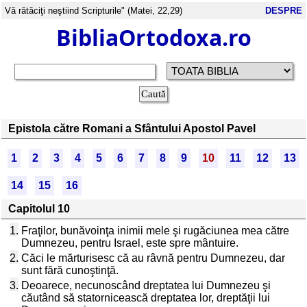
Vă rătăciţi neştiind Scripturile" (Matei, 22,29)
DESPRE
BibliaOrtodoxa.ro
Epistola către Romani a Sfântului Apostol Pavel
1
2
3
4
5
6
7
8
9
10
11
12
13
14
15
16
Capitolul 10
1.
Fraţilor, bunăvoinţa inimii mele şi rugăciunea mea către
Dumnezeu, pentru Israel, este spre mântuire.
2.
Căci le mărturisesc că au râvnă pentru Dumnezeu, dar
sunt fără cunoştinţă.
3.
Deoarece, necunoscând dreptatea lui Dumnezeu şi
căutând să statornicească dreptatea lor, dreptăţii lui