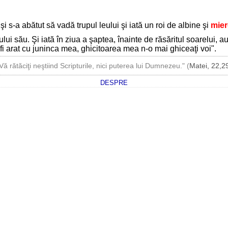
 şi s-a abătut să vadă trupul leului şi iată un roi de albine şi
mier
rului său. Şi iată în ziua a şaptea, înainte de răsăritul soarelui, 
i fi arat cu juninca mea, ghicitoarea mea n-o mai ghiceaţi voi".
Vă rătăciţi neştiind Scripturile, nici puterea lui Dumnezeu." (
Matei, 22,2
DESPRE