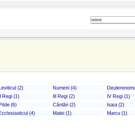
Leviticul (2)
Numerii (4)
Deuteronomul
II Regi (1)
III Regi (2)
IV Regi (1)
Pilde (6)
Cântări (2)
Isaia (2)
Ecclesiasticul (4)
Matei (1)
Marcu (1)