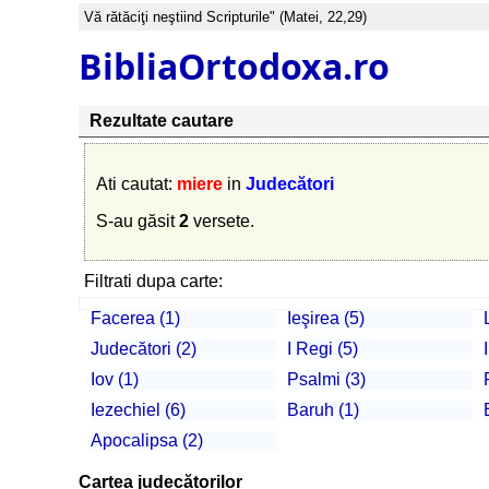
Vă rătăciţi neştiind Scripturile" (Matei, 22,29)
BibliaOrtodoxa.ro
Rezultate cautare
Ati cautat:
miere
in
Judecători
S-au găsit
2
versete.
Filtrati dupa carte:
Facerea (1)
Ieşirea (5)
Judecători (2)
I Regi (5)
Iov (1)
Psalmi (3)
Iezechiel (6)
Baruh (1)
Apocalipsa (2)
Cartea judecătorilor