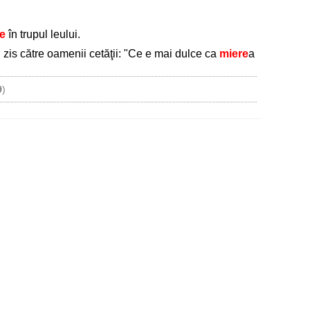
e
în trupul leului.
au zis către oamenii cetăţii: "Ce e mai dulce ca
miere
a
9
)