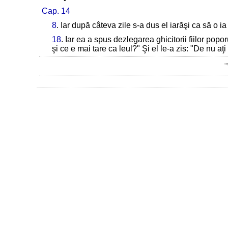
Cap. 14
8
. Iar după câteva zile s-a dus el iarăşi ca să o ia
18
. Iar ea a spus dezlegarea ghicitorii fiilor popo
şi ce e mai tare ca leul?" Şi el le-a zis: "De nu aţ
"