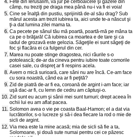
4.
Fete din Ierusalim, vă jur pe cerboaicele şi gazele din
câmp, nu treziţi pe draga mea până nu-i va fi ei voia!
5.
Cine se înalţă din pustiu, sprijinită de-al său drag? Sub
mărul acesta am trezit iubirea ta, aici unde te-a născut şi
ţi-a dat lumina zilei mama ta.
6.
Ca pecete pe sânul tău mă poartă, poartă-mă pe mâna ta
ca pe o brăţară! Că iubirea ca moartea e de tare şi ca
iadul de grozavă este gelozia. Săgeţile ei sunt săgeţi de
foc şi flacăra ei ca fulgerul din cer.
7.
Marea nu poate stinge dragostea, nici râurile s-o
potolească; de-ar da cineva pentru iubire toate comorile
casei sale, cu dispreţ ar fi respins acela.
8.
Avem o mică surioară, care sâni nu are încă. Ce-am face
cu sora noastră, când ea ar fi peţită?
9.
Zid de piatră de-ar fi ea, coroană de argint i-am face; iar
uşă dac-ar fi, cu lemn de cedru am căptuşi-o.
10.
Zid sunt eu acum şi sânii mei sunt turnuri; drept aceea în
ochii lui eu am aflat pacea.
11.
Solomon avea o vie pe coasta Baal-Hamon; el a dat via
lucrătorilor, s-o lucreze şi să-i dea fiecare la rod o mie de
sicli de argint.
12.
Via mea este la mine acasă; mia de sicli să fie a ta,
Solomoane, şi două sute numai pentru cei ce păzesc