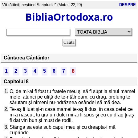
Vă rătăciţi neştiind Scripturile" (Matei, 22,29)
DESPRE
BibliaOrtodoxa.ro
Cântarea Cântărilor
1
2
3
4
5
6
7
8
Capitolul 8
1.
O, de mi-ai fi fost tu fratele meu şi să fi supt la sinul mamei
mele, atunci pe uliţă de te-ntâlneam, cu drag, prelung te
sărutam şi nimeni nu-ndrăznea osândei să mă dea.
2.
Te-aş fi luat şi-n casa mamei te-aş fi dus, în casa celei ce
m-a născut; tu graiuri dulci mi-ai fi spus şi eu cu drag ţi-aş
fi dat vin bun şi must de rodii.
3.
Stânga sa este sub capul meu şi cu dreapta-i mă
cuprinde.