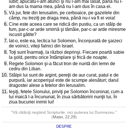
iubit; apucatu-l-am atunci şi nu l-am mai lăsat, până nu l-
am dus la mama mea, până nu l-am dus în casa ei.
5.
Vă jur, fete din Ierusalim, pe cerboaice, pe gazelele din
câmp, nu treziţi pe draga mea, până nu-i va fi ei voia!
6.
Cine este aceea care se ridică din pustiu, ca un stâlp de
fum, par-c-ar arde smirnă şi tămâie, par-c-ar arde miresme
iscusit gătite?
7.
Iat-o, este ea, lectica lui Solomon, înconjurată de şaizeci
de voinici, viteji falnici din Israel.
8.
Toţi sunt înarmaţi, la război deprinşi. Fiecare poartă sabie
la şold, pentru orice întâmplare şi frică de noapte.
9.
Regele Solomon şi-a făcut tron de nuntă din lemn de
cedru din Liban.
10.
Stâlpii lui sunt de argint, pereţii de aur curat, patul e de
purpură, iar acoperişul este de scumpe alesături; darul
dragostei alese a fetelor din Ierusalim.
11.
Ieşiţi, fetele Sionului, priviţi pe Solomon încoronat, cum a
lui maică l-a încununat, în ziua sărbătoririi nunţii lui, în
ziua bucuriei inimii lui!
"Vă rătăciţi neştiind Scripturile, nici puterea lui Dumnezeu."
(
Matei, 22,29
)
DESPRE