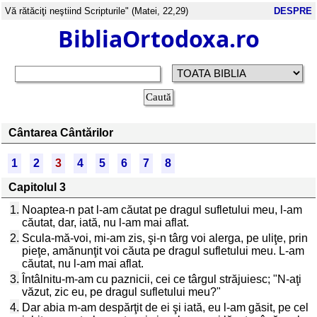
Vă rătăciţi neştiind Scripturile" (Matei, 22,29)
DESPRE
BibliaOrtodoxa.ro
Cântarea Cântărilor
1
2
3
4
5
6
7
8
Capitolul 3
1.
Noaptea-n pat l-am căutat pe dragul sufletului meu, l-am
căutat, dar, iată, nu l-am mai aflat.
2.
Scula-mă-voi, mi-am zis, şi-n târg voi alerga, pe uliţe, prin
pieţe, amănunţit voi căuta pe dragul sufletului meu. L-am
căutat, nu l-am mai aflat.
3.
Întâlnitu-m-am cu paznicii, cei ce târgul străjuiesc; "N-aţi
văzut, zic eu, pe dragul sufletului meu?"
4.
Dar abia m-am despărţit de ei şi iată, eu l-am găsit, pe cel