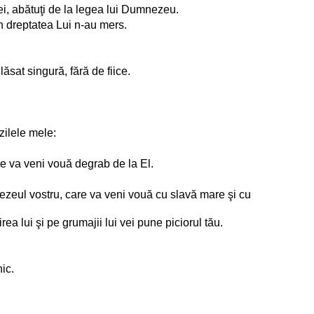
ei, abătuţi de la legea lui Dumnezeu.
în dreptatea Lui n-au mers.
lăsat singură, fără de fiice.
zilele mele:
re va veni vouă degrab de la El.
zeul vostru, care va veni vouă cu slavă mare şi cu
a lui şi pe grumajii lui vei pune piciorul tău.
ic.