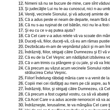
12.
Nimeni să nu se bucure de mine, care sînt văduvă 
13.
Şi judecăţile Lui nu le-au cunoscut, nici n-au umbl
14.
Veniţi, vecinele Sionului, şi vă aduceţi aminte de r
15.
Că a adus peste ei neam de departe, neam fără de
16.
Că nu s-au ruşinat de cel bătrân, nici nu le-a fost 
17.
Şi eu cu ce v-aş putea ajuta?
18.
Că Cel care v-a adus relele vă va scoate din mâna
19.
Duceţi-vă, fiilor, duceţi-vă, că eu am rămas pustie
20.
Dezbrăcatu-m-am de veşmântul păcii şi m-am îmbrăc
21.
Îndrăzniţi, fiilor, strigaţi către Dumnezeu şi El vă
22.
Că eu de la Cel Veşnic am nădăjduit izbăvirea voa
23.
Că v-am trimis cu plângere şi cu jale, şi vă va î
24.
Că precum au văzut acum vecinele Sionului robir
strălucirea Celui Veşnic.
25.
Fiilor! Îndelung răbdaţi mânia care v-a venit de la
26.
Copiii mei cei răsfăţaţi au mers pe căi aspre, au f
27.
Îndrăzniţi, fiilor, şi strigaţi către Dumnezeu, că 
28.
Că precum a fost cugetul vostru, ca să vă abateţi 
29.
Că Acel Care v-a adus aceste nenorociri vă va a
30.
Îndrăzneşte, Ierusalime, te va mângâia Cel care ţ