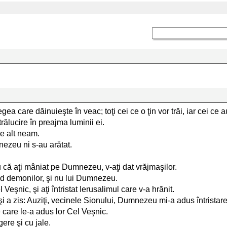
 care dăinuieşte în veac; toţi cei ce o ţin vor trăi, iar cei ce au
rălucire în preajma luminii ei.
de alt neam.
mnezeu ni s-au arătat.
u că aţi mâniat pe Dumnezeu, v-aţi dat vrăjmaşilor.
find demonilor, şi nu lui Dumnezeu.
Veşnic, şi aţi întristat Ierusalimul care v-a hrănit.
 a zis: Auziţi, vecinele Sionului, Dumnezeu mi-a adus întristar
e care le-a adus lor Cel Veşnic.
ere şi cu jale.