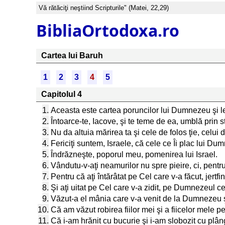
Vă rătăciţi neştiind Scripturile" (Matei, 22,29)
BibliaOrtodoxa.ro
Cartea lui Baruh
1
2
3
4
5
Capitolul 4
1.
Aceasta este cartea poruncilor lui Dumnezeu şi legea
2.
Întoarce-te, Iacove, şi te teme de ea, umblă prin st
3.
Nu da altuia mărirea ta şi cele de folos ţie, celui 
4.
Fericiţi suntem, Israele, că cele ce Îi plac lui Du
5.
Îndrăzneşte, poporul meu, pomenirea lui Israel.
6.
Vândutu-v-aţi neamurilor nu spre pieire, ci, pentr
7.
Pentru că aţi întărâtat pe Cel care v-a făcut, jert
8.
Şi aţi uitat pe Cel care v-a zidit, pe Dumnezeul cel 
9.
Văzut-a el mânia care v-a venit de la Dumnezeu şi
10.
Că am văzut robirea fiilor mei şi a fiicelor mele p
11.
Că i-am hrănit cu bucurie şi i-am slobozit cu plâng