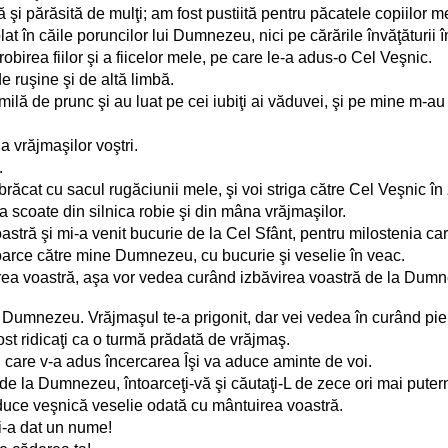
şi părăsită de mulţi; am fost pustiită pentru păcatele copiilor m
at în căile poruncilor lui Dumnezeu, nici pe cărările învăţăturii 
obirea fiilor şi a fiicelor mele, pe care le-a adus-o Cel Veşnic.
 ruşine şi de altă limbă.
milă de prunc şi au luat pe cei iubiţi ai văduvei, şi pe mine m-au 
 vrăjmaşilor voştri.
.
at cu sacul rugăciunii mele, şi voi striga către Cel Veşnic în 
 va scoate din silnica robie şi din mâna vrăjmaşilor.
stră şi mi-a venit bucurie de la Cel Sfânt, pentru milostenia ca
ntoarce către mine Dumnezeu, cu bucurie şi veselie în veac.
ea voastră, aşa vor vedea curând izbăvirea voastră de la Dumne
 Dumnezeu. Vrăjmaşul te-a prigonit, dar vei vedea în curând pieire
ost ridicaţi ca o turmă prădată de vrăjmaş.
Cel care v-a adus încercarea Îşi va aduce aminte de voi.
de la Dumnezeu, întoarceţi-vă şi căutaţi-L de zece ori mai putern
duce veşnică veselie odată cu mântuirea voastră.
i-a dat un nume!