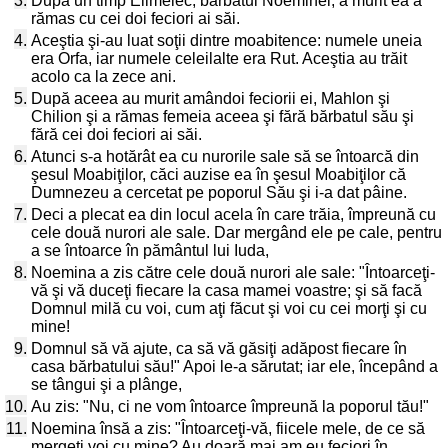
3.
După un timp Elimelec, bărbatul Noeminei, a murit ea a
rămas cu cei doi feciori ai săi.
4.
Aceştia şi-au luat soţii dintre moabitence: numele uneia
era Orfa, iar numele celeilalte era Rut. Aceştia au trăit
acolo ca la zece ani.
5.
După aceea au murit amândoi feciorii ei, Mahlon şi
Chilion şi a rămas femeia aceea şi fără bărbatul său şi
fără cei doi feciori ai săi.
6.
Atunci s-a hotărât ea cu nurorile sale să se întoarcă din
şesul Moabiţilor, căci auzise ea în şesul Moabiţilor că
Dumnezeu a cercetat pe poporul Său şi i-a dat pâine.
7.
Deci a plecat ea din locul acela în care trăia, împreună cu
cele două nurori ale sale. Dar mergând ele pe cale, pentru
a se întoarce în pământul lui Iuda,
8.
Noemina a zis către cele două nurori ale sale: "Întoarceţi-
vă şi vă duceţi fiecare la casa mamei voastre; şi să facă
Domnul milă cu voi, cum aţi făcut şi voi cu cei morţi şi cu
mine!
9.
Domnul să vă ajute, ca să vă găsiţi adăpost fiecare în
casa bărbatului său!" Apoi le-a sărutat; iar ele, începând a
se tângui şi a plânge,
10.
Au zis: "Nu, ci ne vom întoarce împreună la poporul tău!"
11.
Noemina însă a zis: "Întoarceţi-vă, fiicele mele, de ce să
mergeţi voi cu mine? Au doară mai am eu feciori în