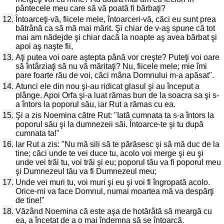
pântecele meu care să vă poată fi bărbaţi?
12.
Întoarceţi-vă, fiicele mele, întoarceri-vă, căci eu sunt prea
bătrână ca să mă mai mărit. Şi chiar de v-aş spune că tot
mai am nădejde şi chiar dacă la noapte aş avea bărbat şi
apoi aş naşte fii,
13.
Aţi putea voi oare aştepta până vor creşte? Puteţi voi oare
să întârziaţi să nu vă măritaţi? Nu, fiicele mele; mie îmi
pare foarte rău de voi, căci mâna Domnului m-a apăsat".
14.
Atunci ele din nou şi-au ridicat glasul şi au început a
plânge. Apoi Orfa şi-a luat rămas bun de la soacra sa şi s-
a întors la poporul său, iar Rut a rămas cu ea.
15.
Şi a zis Noemina către Rut: "Iată cumnata ta s-a întors la
poporul său şi la dumnezeii săi. Întoarce-te şi tu după
cumnata ta!"
16.
Iar Rut a zis: "Nu mă sili să te părăsesc şi să mă duc de la
tine; căci unde te vei duce tu, acolo voi merge şi eu şi
unde vei trăi tu, voi trăi şi eu; poporul tău va fi poporul meu
şi Dumnezeul tău va fi Dumnezeul meu;
17.
Unde vei muri tu, voi muri şi eu şi voi fi îngropată acolo.
Orice-mi va face Domnul, numai moartea mă va despărţi
de tine!"
18.
Văzând Noemina că este aşa de hotărâtă să meargă cu
ea, a încetat de a o mai îndemna să se întoarcă.