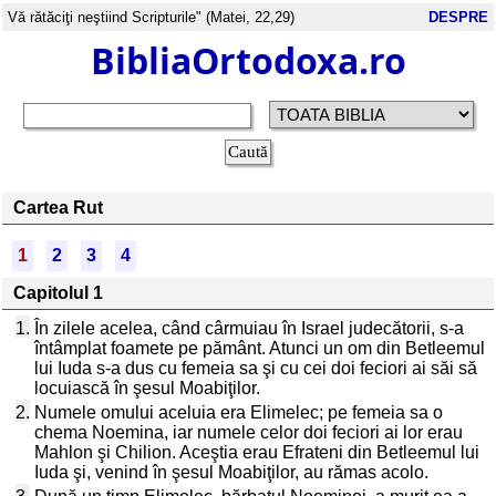
Vă rătăciţi neştiind Scripturile" (Matei, 22,29)
DESPRE
BibliaOrtodoxa.ro
Cartea Rut
1
2
3
4
Capitolul 1
1.
În zilele acelea, când cârmuiau în Israel judecătorii, s-a
întâmplat foamete pe pământ. Atunci un om din Betleemul
lui Iuda s-a dus cu femeia sa şi cu cei doi feciori ai săi să
locuiască în şesul Moabiţilor.
2.
Numele omului aceluia era Elimelec; pe femeia sa o
chema Noemina, iar numele celor doi feciori ai lor erau
Mahlon şi Chilion. Aceştia erau Efrateni din Betleemul lui
Iuda şi, venind în şesul Moabiţilor, au rămas acolo.