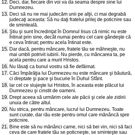
12.
Deci, dar, fiecare din voi va da seama despre sine lui
Dumnezeu.
13.
Deci să nu ne mai judecăm unii pe alţii, ci mai degrabă
judecaţi aceasta: Să nu daţi fratelui prilej de poticnire sau
de sminteală.
14.
Ştiu şi sunt încredinţat în Domnul Iisus că nimic nu este
întinat prin sine, decât numai pentru cel care gândeşte că
e ceva întinat; pentru acela întinat este.
15.
Dar dacă, pentru mâncare, fratele tău se mâhneşte, nu
mai umbli potrivit iubirii. Nu pierde, cu mâncarea ta, pe
acela pentru care a murit Hristos.
16.
Nu lăsaţi ca bunul vostru să fie defăimat.
17.
Căci împărăţia lui Dumnezeu nu este mâncare şi băutură,
ci dreptate şi pace şi bucurie în Duhul Sfânt.
18.
Iar cel ce slujeşte lui Hristos, în aceasta este plăcut lui
Dumnezeu şi cinstit de oameni.
19.
Drept aceea să urmărim cele ale păcii şi cele ale zidirii
unuia de către altul.
20.
Nu strica, pentru mâncare, lucrul lui Dumnezeu. Toate
sunt curate, dar rău este pentru omul care mănâncă spre
poticnire.
21.
Bine este să nu mănânci carne, nici să bei vin, nici să faci
ceva de care fratele tău se poticneşte, se sminteşte sau