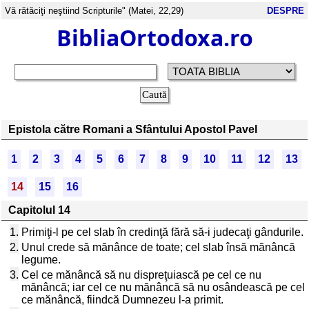
Vă rătăciţi neştiind Scripturile" (Matei, 22,29)
DESPRE
BibliaOrtodoxa.ro
Epistola către Romani a Sfântului Apostol Pavel
1
2
3
4
5
6
7
8
9
10
11
12
13
14
15
16
Capitolul 14
1.
Primiţi-l pe cel slab în credinţă fără să-i judecaţi gândurile.
2.
Unul crede să mănânce de toate; cel slab însă mănâncă
legume.
3.
Cel ce mănâncă să nu dispreţuiască pe cel ce nu
mănâncă; iar cel ce nu mănâncă să nu osândească pe cel
ce mănâncă, fiindcă Dumnezeu l-a primit.