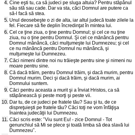
4.
Cine eşti tu, ca să judeci pe sluga altuia? Pentru stăpânul
său stă sau cade. Dar va sta, căci Domnul are putere ca
să-l facă să stea.
5.
Unul deosebeşte o zi de alta, iar altul judecă toate zilele la
fel. Fiecare să fie deplin încredinţat în mintea lui.
6.
Cel ce ţine ziua, o ţine pentru Domnul; şi cel ce nu ţine
ziua, nu o ţine pentru Domnul. Şi cel ce mănâncă pentru
Domnul mănâncă, căci mulţumeşte lui Dumnezeu; şi cel
ce nu mănâncă pentru Domnul nu mănâncă, şi
mulţumeşte lui Dumnezeu.
7.
Căci nimeni dintre noi nu trăieşte pentru sine şi nimeni nu
moare pentru sine.
8.
Că dacă trăim, pentru Domnul trăim, şi dacă murim, pentru
Domnul murim. Deci şi dacă trăim, şi dacă murim, ai
Domnului suntem.
9.
Căci pentru aceasta a murit şi a înviat Hristos, ca să
stăpânească şi peste morţi şi peste vii.
10.
Dar tu, de ce judeci pe fratele tău? Sau şi tu, de ce
dispreţuieşti pe fratele tău? Căci toţi ne vom înfăţişa
înaintea judecăţii lui Dumnezeu.
11.
Căci scris este: "Viu sunt Eu! - zice Domnul - Tot
genunchiul să Mi se plece şi toată limba să dea slavă lui
Dumnezeu".