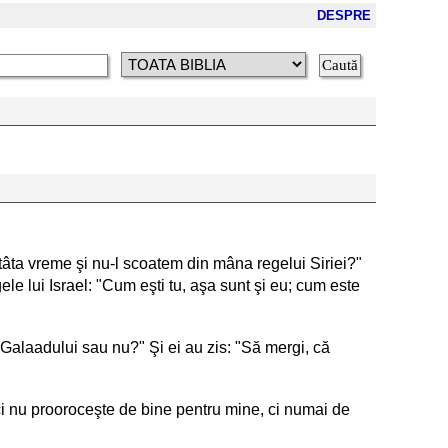
DESPRE
 atâta vreme şi nu-l scoatem din mâna regelui Siriei?"
ele lui Israel: "Cum eşti tu, aşa sunt şi eu; cum este
t-Galaadului sau nu?" Şi ei au zis: "Să mergi, că
ăci nu prooroceşte de bine pentru mine, ci numai de