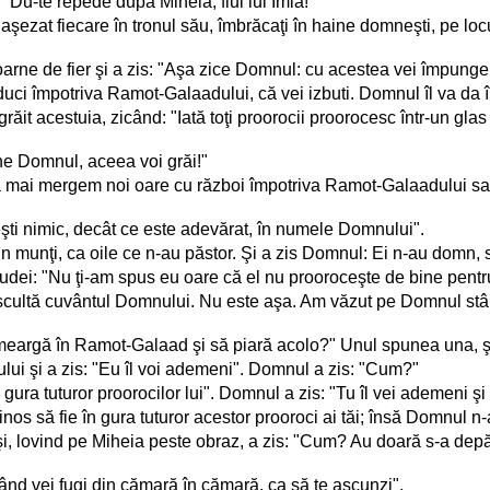
 "Du-te repede după Miheia, fiul lui Imla!"
u aşezat fiecare în tronul său, îmbrăcaţi în haine domneşti, pe locu
coarne de fier şi a zis: "Aşa zice Domnul: cu acestea vei împunge
te duci împotriva Ramot-Galaadului, că vei izbuti. Domnul îl va da 
grăit acestuia, zicând: "Iată toţi proorocii proorocesc într-un gl
ne Domnul, aceea voi grăi!"
 să mai mergem noi oare cu război împotriva Ramot-Galaadului sau
răieşti nimic, decât ce este adevărat, în numele Domnului".
ţi prin munţi, ca oile ce n-au păstor. Şi a zis Domnul: Ei n-au domn
le Iudei: "Nu ţi-am spus eu oare că el nu prooroceşte de bine pent
ascultă cuvântul Domnului. Nu este aşa. Am văzut pe Domnul stân
eargă în Ramot-Galaad şi să piară acolo?" Unul spunea una, şi 
nului şi a zis: "Eu îl voi ademeni". Domnul a zis: "Cum?"
gura tuturor proorocilor lui". Domnul a zis: "Tu îl vei ademeni şi 
os să fie în gura tuturor acestor prooroci ai tăi; însă Domnul n-a
şi, lovind pe Miheia peste obraz, a zis: "Cum? Au doară s-a dep
 când vei fugi din cămară în cămară, ca să te ascunzi".