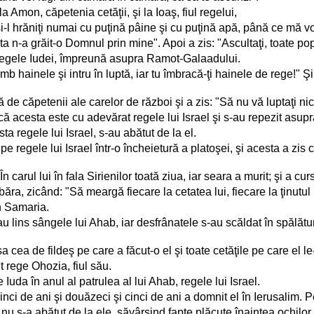
la Amon, căpetenia cetăţii, şi la Ioaş, fiul regelui,
şi-l hrăniţi numai cu puţină pâine şi cu puţină apă, până ce mă voi
asta n-a grăit-o Domnul prin mine". Apoi a zis: "Ascultaţi, toate po
, regele Iudei, împreună asupra Ramot-Galaadului.
imb hainele şi intru în luptă, iar tu îmbracă-ţi hainele de rege!" Şi
 de căpetenii ale carelor de război şi a zis: "Să nu vă luptaţi nic
 acesta este cu adevărat regele lui Israel şi s-au repezit asupra l
a regele lui Israel, s-au abătut de la el.
e pe regele lui Israel într-o încheietură a platoşei, şi acesta a zi
În carul lui în fala Sirienilor toată ziua, iar seara a murit; şi a 
abăra, zicând: "Să meargă fiecare la cetatea lui, fiecare la ţinutul 
în Samaria.
 i-au lins sângele lui Ahab, iar desfrânatele s-au scăldat în spălă
a cea de fildeş pe care a făcut-o el şi toate cetăţile pe care el le-
t rege Ohozia, fiul său.
Iuda în anul al patrulea al lui Ahab, regele lui Israel.
cinci de ani şi douăzeci şi cinci de ani a domnit el în Ierusalim. 
şi nu s-a abătut de la ele, săvârşind fapte plăcute înaintea ochilo