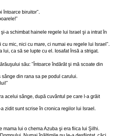
 întoarce biruitor".
poarele!"
 şi-a schimbat hainele regele lui Israel şi a intrat în
i cu mic, nici cu mare, ci numai eu regele lui Israel".
ui, ca să se lupte cu el. Iosafat însă a strigat.
s cărăuşului său: "Întoarce îndărăt şi mă scoate din
curs sânge din rana sa pe podul carului.
lui!"
tura acelui sânge, după cuvântul pe care l-a grăit
a zidit sunt scrise în cronica regilor lui Israel.
Pe mama lui o chema Azuba şi era fiica lui Şilhi.
r Domnului. Numai înălţimile nu le-a desfiinţat, căci