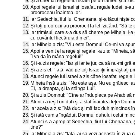
9.
Şi a chemat regele lui Israel pe un famen şi a zis:
10.
Apoi regele lui Israel şi Iosafat, regale Iudei, s-a
prooroceau înaintea lor.
11.
Iar Sedechia, fiul lui Chenaana, şi-a făcut nişte 
12.
Şi toţi proorocii au proorocit la fel, zicând: "Să 
13.
Iar trimisul, care s-a dus să cheme pe Miheia, i-a 
cu cuvântul fiecăruia din ei".
14.
Iar Miheia a zis: "Viu este Domnul! Ce-mi va spu
15.
Apoi a venit el a rege şi regale i-a zis: "Miheia,
îl va da în mâna regelui!"
16.
Şi i-a zis regele: "Iar şi iar te jur, ca să nu-mi g
17.
Şi a zis el: "Iată, văd pe toţi Israeliţii împrăştia
18.
Atunci regele lui Israel a zis câtre Iosafat, rege
19.
Miheia însă a zis: "Nu este aşa. Nu eu grăiesc; 
El, la dreapta, şi la stânga Lui".
20.
Şi a zis Domnul: "Cine ar îndupleca pe Ahab să m
21.
Atunci a ieşit un duh şi a stat înaintea feţei Dom
22.
Iar acela a zis: "Mă duc şi mă fac duh mincinos în 
23.
Şi iată cum a îngăduit Domnul duhului celui mincin
24.
Atunci s-a apropiat Sedechia, fiul lui Chenaana, 
tine?"
25.
Iar Miheia a zis: "Iată, ai să vezi aceasta în ziua