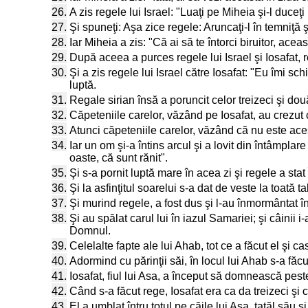
26.
A zis regele lui Israel: "Luaţi pe Miheia şi-l duceţi 
27.
Şi spuneţi: Aşa zice regele: Aruncaţi-l în temniţă 
28.
Iar Miheia a zis: "Că ai să te întorci biruitor, ace
29.
După aceea a purces regele lui Israel şi Iosafat
30.
Şi a zis regele lui Israel către Iosafat: "Eu îmi sch
luptă.
31.
Regale sirian însă a poruncit celor treizeci şi două
32.
Căpeteniile carelor, văzând pe Iosafat, au crezut că
33.
Atunci căpeteniile carelor, văzând că nu este acest
34.
Iar un om şi-a întins arcul şi a lovit din întâmplar
oaste, că sunt rănit".
35.
Şi s-a pornit luptă mare în acea zi şi regele a stat 
36.
Şi la asfinţitul soarelui s-a dat de veste la toată t
37.
Şi murind regele, a fost dus şi l-au înmormântat 
38.
Şi au spălat carul lui în iazul Samariei; şi câinii
Domnul.
39.
Celelalte fapte ale lui Ahab, tot ce a făcut el şi cas
40.
Adormind cu părinţii săi, în locul lui Ahab s-a făcu
41.
Iosafat, fiul lui Asa, a început să domnească peste 
42.
Când s-a făcut rege, Iosafat era ca da treizeci şi 
43.
El a umblat întru totul pe căile lui Asa, tatăl său 