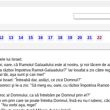
12
13
14
15
16
17
18
19
20
21
22
ele lui Israel;
ţi voi, oare, că Ramotul Galaadului este al nostru, şi noi tăcem de
 la război împotriva Ramot-Galaadului?" Iar Iosafat a zis către reg
 tăi, aşa sunt şi caii mei!"
lui Israel: "Întreabă dar, astăzi, ce zice Domnul?"
prooroci şi le-a zis: "Să merg eu, oare, cu război împotriva Ramo
ooroc al Domnului, ca să întrebăm pe Domnul prin el?"
e un om prin care se poate întreba Domnul, însă eu nu-l iubesc, c
t: "Nu vorbi aşa, rege!"