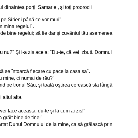
l dinaintea porţii Samariei, şi toţi proorocii
 pe Sirieni până ce vor muri".
în mina regelui".
as de bine regelui; să fie dar şi cuvântul tău asemenea
 nu?" Şi i-a zis acela: "Du-te, că vei izbuti. Domnul
, să se întoarcă fiecare cu pace la casa sa".
ru mine, ci numai de rău?"
d pe tronul Său, şi toată oştirea cerească sta lângă
altul alta.
vei face aceasta; du-te şi fă cum ai zis!"
 grăit bine de tine!"
ărtat Duhul Domnului de la mine, ca să grăiască prin