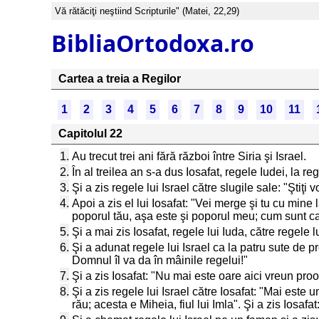
Vă rătăciţi neştiind Scripturile" (Matei, 22,29)
BibliaOrtodoxa.ro
Cartea a treia a Regilor
1
2
3
4
5
6
7
8
9
10
11
Capitolul 22
1.
Au trecut trei ani fără război între Siria şi Israel.
2.
În al treilea an s-a dus Iosafat, regele Iudei, la reg
3.
Şi a zis regele lui Israel către slugile sale: "Şti
4.
Apoi a zis el lui Iosafat: "Vei merge şi tu cu mine
poporul tău, aşa este şi poporul meu; cum sunt caii
5.
Şi a mai zis Iosafat, regele lui Iuda, către regele 
6.
Şi a adunat regele lui Israel ca la patru sute de 
Domnul îl va da în mâinile regelui!"
7.
Şi a zis Iosafat: "Nu mai este oare aici vreun pr
8.
Şi a zis regele lui Israel către Iosafat: "Mai est
rău; acesta e Miheia, fiul lui Imla". Şi a zis Iosafa