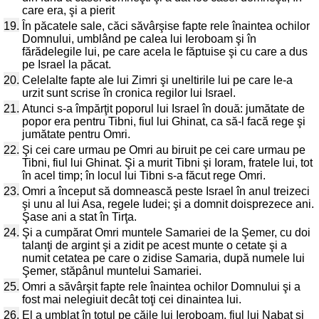
care era, şi a pierit
19.
În păcatele sale, căci săvârşise fapte rele înaintea ochilor
Domnului, umblând pe calea lui Ieroboam şi în
fărădelegile lui, pe care acela le făptuise şi cu care a dus
pe Israel la păcat.
20.
Celelalte fapte ale lui Zimri şi uneltirile lui pe care le-a
urzit sunt scrise în cronica regilor lui Israel.
21.
Atunci s-a împărţit poporul lui Israel în două: jumătate de
popor era pentru Tibni, fiul lui Ghinat, ca să-l facă rege şi
jumătate pentru Omri.
22.
Şi cei care urmau pe Omri au biruit pe cei care urmau pe
Tibni, fiul lui Ghinat. Şi a murit Tibni şi Ioram, fratele lui, tot
în acel timp; în locul lui Tibni s-a făcut rege Omri.
23.
Omri a început să domnească peste Israel în anul treizeci
şi unu al lui Asa, regele Iudei; şi a domnit doisprezece ani.
Şase ani a stat în Tirţa.
24.
Şi a cumpărat Omri muntele Samariei de la Şemer, cu doi
talanţi de argint şi a zidit pe acest munte o cetate şi a
numit cetatea pe care o zidise Samaria, după numele lui
Şemer, stăpânul muntelui Samariei.
25.
Omri a săvârşit fapte rele înaintea ochilor Domnului şi a
fost mai nelegiuit decât toţi cei dinaintea lui.
26.
El a umblat în totul pe căile lui Ieroboam, fiul lui Nabat şi