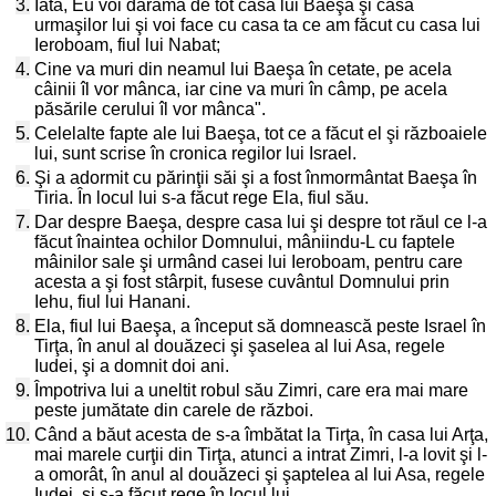
3.
Iată, Eu voi dărâma de tot casa lui Baeşa şi casa
urmaşilor lui şi voi face cu casa ta ce am făcut cu casa lui
Ieroboam, fiul lui Nabat;
4.
Cine va muri din neamul lui Baeşa în cetate, pe acela
câinii îl vor mânca, iar cine va muri în câmp, pe acela
păsările cerului îl vor mânca".
5.
Celelalte fapte ale lui Baeşa, tot ce a făcut el şi războaiele
lui, sunt scrise în cronica regilor lui Israel.
6.
Şi a adormit cu părinţii săi şi a fost înmormântat Baeşa în
Tiria. În locul lui s-a făcut rege Ela, fiul său.
7.
Dar despre Baeşa, despre casa lui şi despre tot răul ce l-a
făcut înaintea ochilor Domnului, mâniindu-L cu faptele
mâinilor sale şi urmând casei lui Ieroboam, pentru care
acesta a şi fost stârpit, fusese cuvântul Domnului prin
Iehu, fiul lui Hanani.
8.
Ela, fiul lui Baeşa, a început să domnească peste Israel în
Tirţa, în anul al douăzeci şi şaselea al lui Asa, regele
Iudei, şi a domnit doi ani.
9.
Împotriva lui a uneltit robul său Zimri, care era mai mare
peste jumătate din carele de război.
10.
Când a băut acesta de s-a îmbătat la Tirţa, în casa lui Arţa,
mai marele curţii din Tirţa, atunci a intrat Zimri, l-a lovit şi l-
a omorât, în anul al douăzeci şi şaptelea al lui Asa, regele
Iudei, şi s-a făcut rege în locul lui.