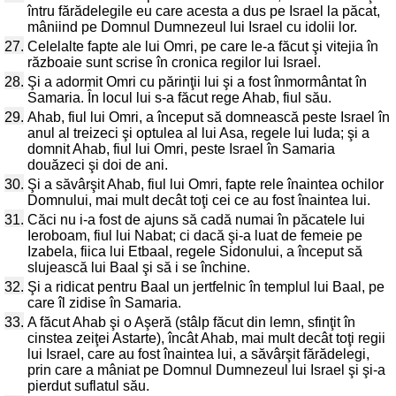
întru fărădelegile eu care acesta a dus pe Israel la păcat,
mâniind pe Domnul Dumnezeul lui Israel cu idolii lor.
27.
Celelalte fapte ale lui Omri, pe care le-a făcut şi vitejia în
războaie sunt scrise în cronica regilor lui Israel.
28.
Şi a adormit Omri cu părinţii lui şi a fost înmormântat în
Samaria. În locul lui s-a făcut rege Ahab, fiul său.
29.
Ahab, fiul lui Omri, a început să domnească peste Israel în
anul al treizeci şi optulea al lui Asa, regele lui Iuda; şi a
domnit Ahab, fiul lui Omri, peste Israel în Samaria
douăzeci şi doi de ani.
30.
Şi a săvârşit Ahab, fiul lui Omri, fapte rele înaintea ochilor
Domnului, mai mult decât toţi cei ce au fost înaintea lui.
31.
Căci nu i-a fost de ajuns să cadă numai în păcatele lui
Ieroboam, fiul lui Nabat; ci dacă şi-a luat de femeie pe
Izabela, fiica lui Etbaal, regele Sidonului, a început să
slujească lui Baal şi să i se închine.
32.
Şi a ridicat pentru Baal un jertfelnic în templul lui Baal, pe
care îl zidise în Samaria.
33.
A făcut Ahab şi o Aşeră (stâlp făcut din lemn, sfinţit în
cinstea zeiţei Astarte), încât Ahab, mai mult decât toţi regii
lui Israel, care au fost înaintea lui, a săvârşit fărădelegi,
prin care a mâniat pe Domnul Dumnezeul lui Israel şi şi-a
pierdut suflatul său.