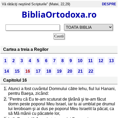
Vă rătăciţi neştiind Scripturile" (Matei, 22,29)
DESPRE
BibliaOrtodoxa.ro
Cartea a treia a Regilor
1
2
3
4
5
6
7
8
9
10
11
12
13
14
15
16
17
18
19
20
21
22
Capitolul 16
1.
Atunci a fost cuvântul Domnului către Iehu, fiul lui Hanani,
pentru Baeşa, zicând:
2.
"Pentru că Eu te-am scuturat de ţărână şi te-am făcut
domn peste poporul Meu Israel, iar tu ai umblat pe drumul
lui Ieroboam şi ai dus pe poporul Meu Israelit la păcat, ca
să Mă mânii cu păcatele lor,