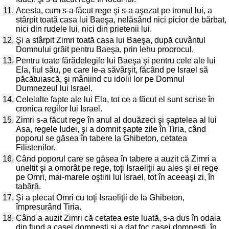
11.
Acesta, cum s-a făcut rege şi s-a aşezat pe tronul lui, a
stârpit toată casa lui Baeşa, nelăsând nici picior de bărbat,
nici din rudele lui, nici din prietenii lui.
12.
Şi a stârpit Zimri toată casa lui Baeşa, după cuvântul
Domnului grăit pentru Baeşa, prin Iehu proorocul,
13.
Pentru toate fărădelegile lui Baeşa şi pentru cele ale lui
Ela, fiul său, pe care le-a săvârşit, făcând pe Israel să
păcătuiască, şi mâniind cu idolii lor pe Domnul
Dumnezeul lui Israel.
14.
Celelalte fapte ale lui Ela, tot ce a făcut el sunt scrise în
cronica regilor lui Israel.
15.
Zimri s-a făcut rege în anul al douăzeci şi şaptelea al lui
Asa, regele Iudei, şi a domnit şapte zile în Tiria, când
poporul se găsea în tabere la Ghibeton, cetatea
Filistenilor.
16.
Când poporul care se găsea în tabere a auzit că Zimri a
uneltit şi a omorât pe rege, toţi Israeliţii au ales şi ei rege
pe Omri, mai-marele oştirii lui Israel, tot în aceeaşi zi, în
tabără.
17.
Şi a plecat Omri cu toţi Israeliţii de la Ghibeton,
împresurând Tiria.
18.
Când a auzit Zimri că cetatea este luată, s-a dus în odaia
din fund a casei domneşti şi a dat foc casei domneşti, în