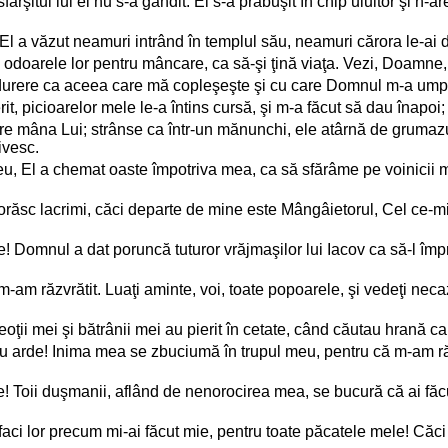
 sfârşitul lui el nu s-a gândit. El s-a prăbuşit în chip uluitor şi
 El a văzut neamuri intrând în templul său, neamuri cărora le-ai d
 odoarele lor pentru mâncare, ca să-şi ţină viaţa. Vezi, Doamne
reo durere ca aceea care mă copleşeşte şi cu care Domnul m-a umplu
, picioarelor mele le-a întins cursă, şi m-a făcut să dau înapoi; p
ătre mâna Lui; strânse ca într-un mănunchi, ele atârnă de gruma
ivesc.
eu, El a chemat oaste împotriva mea, ca să sfărâme pe voinicii mei
ăsc lacrimi, căci departe de mine este Mângâietorul, Cel ce-mi î
! Domnul a dat poruncă tuturor vrăjmaşilor lui Iacov ca să-l împr
-am răzvrătit. Luaţi aminte, voi, toate popoarele, şi vedeţi necaz
reoţii mei şi bătrânii mei au pierit în cetate, când căutau hrană ca 
u arde! Inima mea se zbuciumă în trupul meu, pentru că m-am răzvr
Toii duşmanii, aflând de nenorocirea mea, se bucură că ai făcut
 faci lor precum mi-ai făcut mie, pentru toate păcatele mele! Că