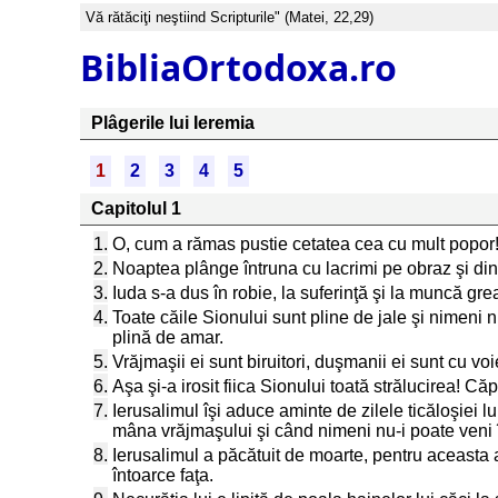
Vă rătăciţi neştiind Scripturile" (Matei, 22,29)
BibliaOrtodoxa.ro
Plâgerile lui Ieremia
1
2
3
4
5
Capitolul 1
1.
O, cum a rămas pustie cetatea cea cu mult popor!
2.
Noaptea plânge întruna cu lacrimi pe obraz şi dint
3.
Iuda s-a dus în robie, la suferinţă şi la muncă grea
4.
Toate căile Sionului sunt pline de jale şi nimeni nu
plină de amar.
5.
Vrăjmaşii ei sunt biruitori, duşmanii ei sunt cu voi
6.
Aşa şi-a irosit fiica Sionului toată strălucirea! C
7.
Ierusalimul îşi aduce aminte de zilele ticăloşiei lu
mâna vrăjmaşului şi când nimeni nu-i poate veni în 
8.
Ierusalimul a păcătuit de moarte, pentru aceasta a 
întoarce faţa.