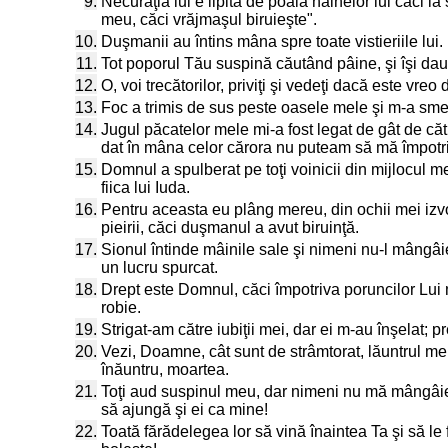
9.
Necurăţia lui e lipită de poala hainelor lui căci la
meu, căci vrăjmaşul biruieşte".
10.
Duşmanii au întins mâna spre toate vistieriile lui.
11.
Tot poporul Tău suspină căutând pâine, şi îşi dau
12.
O, voi trecătorilor, priviţi şi vedeţi dacă este v
13.
Foc a trimis de sus peste oasele mele şi m-a smerit
14.
Jugul păcatelor mele mi-a fost legat de gât de c
dat în mâna celor cărora nu puteam să mă împotr
15.
Domnul a spulberat pe toţi voinicii din mijlocul m
fiica lui Iuda.
16.
Pentru aceasta eu plâng mereu, din ochii mei izvor
pieirii, căci duşmanul a avut biruinţă.
17.
Sionul întinde mâinile sale şi nimeni nu-l mângâie
un lucru spurcat.
18.
Drept este Domnul, căci împotriva poruncilor Lui m
robie.
19.
Strigat-am către iubiţii mei, dar ei m-au înşelat; p
20.
Vezi, Doamne, cât sunt de strâmtorat, lăuntrul me
înăuntru, moartea.
21.
Toţi aud suspinul meu, dar nimeni nu mă mângâie! 
să ajungă şi ei ca mine!
22.
Toată fărădelegea lor să vină înaintea Ta şi să le