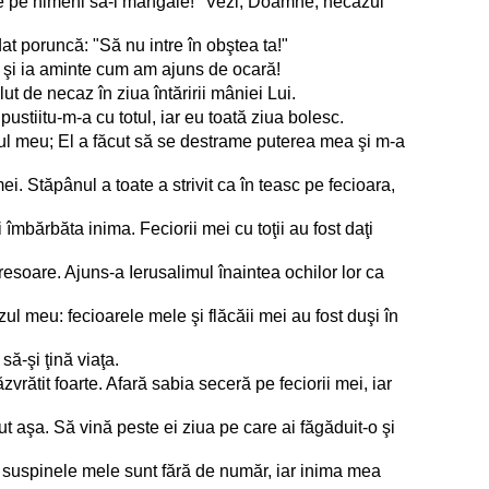
 n-are pe nimeni să-l mângâie! "Vezi, Doamne, necazul
at poruncă: "Să nu intre în obştea ta!"
, şi ia aminte cum am ajuns de ocară!
t de necaz în ziua întăririi mâniei Lui.
ustiitu-m-a cu totul, iar eu toată ziua bolesc.
zul meu; El a făcut să se destrame puterea mea şi m-a
. Stăpânul a toate a strivit ca în teasc pe fecioara,
mbărbăta inima. Feciorii mei cu toţii au fost daţi
esoare. Ajuns-a Ierusalimul înaintea ochilor lor ca
ul meu: fecioarele mele şi flăcăii mei au fost duşi în
să-şi ţină viaţa.
ătit foarte. Afară sabia seceră pe feciorii mei, iar
 aşa. Să vină peste ei ziua pe care ai făgăduit-o şi
ci suspinele mele sunt fără de număr, iar inima mea