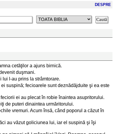
DESPRE
na cetăţilor a ajuns birnică.
u devenit duşmani.
 lui l-au prins la strâmtorare.
ii ei suspină; fecioarele sunt deznădăjduite şi ea este
eciorii ei au plecat în robie înaintea asupritorului.
ţi de puteri dinaintea urmăritorului.
răvechile vremuri. Acum însă, când poporul a căzut în
i au văzut goliciunea lui, iar el suspină şi îşi