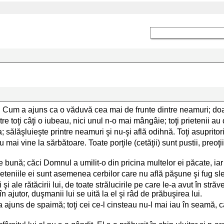
 Cum a ajuns ca o văduvă cea mai de frunte dintre neamuri; doam
re toţi câţi o iubeau, nici unul n-o mai mângâie; toţi prietenii a
; sălăşluieşte printre neamuri şi nu-şi află odihnă. Toţi asupritorii
 mai vine la sărbătoare. Toate porţile (cetăţii) sunt pustii, preoţ
e bună; căci Domnul a umilit-o din pricina multelor ei păcate, iar f
ăpeteniile ei sunt asemenea cerbilor care nu află păşune şi fug slei
i şi ale rătăcirii lui, de toate strălucirile pe care le-a avut în st
ajutor, duşmanii lui se uită la el şi râd de prăbuşirea lui.
ajuns de spaimă; toţi cei ce-l cinsteau nu-l mai iau în seamă, căc