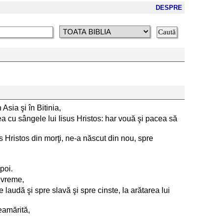
DESPRE
 Asia şi în Bitinia,
rea cu sângele lui Iisus Hristos: har vouă şi pacea să
 Hristos din morţi, ne-a născut din nou, spre
poi.
ă vreme,
e laudă şi spre slavă şi spre cinste, la arătarea lui
reamărită,