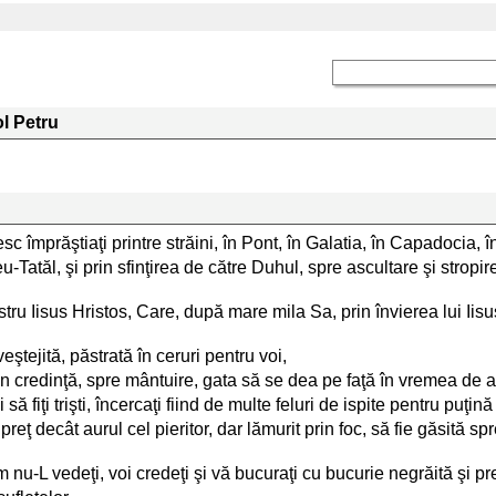
l Petru
esc împrăştiaţi printre străini, în Pont, în Galatia, în Capadocia, în
Tatăl, şi prin sfinţirea de către Duhul, spre ascultare şi stropi
u Iisus Hristos, Care, după mare mila Sa, prin învierea lui Iisus
ştejită, păstrată în ceruri pentru voi,
in credinţă, spre mântuire, gata să se dea pe faţă în vremea de a
 fiţi trişti, încercaţi fiind de multe feluri de ispite pentru puţin
eţ decât aurul cel pieritor, dar lămurit prin foc, să fie găsită spr
acum nu-L vedeţi, voi credeţi şi vă bucuraţi cu bucurie negrăită şi p