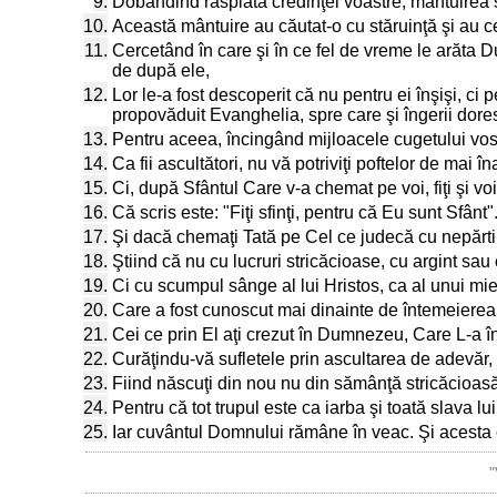
9.
Dobândind răsplata credinţei voastre, mântuirea s
10.
Această mântuire au căutat-o cu stăruinţă şi au c
11.
Cercetând în care şi în ce fel de vreme le arăta Du
de după ele,
12.
Lor le-a fost descoperit că nu pentru ei înşişi, ci 
propovăduit Evanghelia, spre care şi îngerii dore
13.
Pentru aceea, încingând mijloacele cugetului vostru
14.
Ca fii ascultători, nu vă potriviţi poftelor de mai î
15.
Ci, după Sfântul Care v-a chemat pe voi, fiţi şi voi 
16.
Că scris este: "Fiţi sfinţi, pentru că Eu sunt Sfânt"
17.
Şi dacă chemaţi Tată pe Cel ce judecă cu nepărtinir
18.
Ştiind că nu cu lucruri stricăcioase, cu argint sau 
19.
Ci cu scumpul sânge al lui Hristos, ca al unui mie
20.
Care a fost cunoscut mai dinainte de întemeierea l
21.
Cei ce prin El aţi crezut în Dumnezeu, Care L-a în
22.
Curăţindu-vă sufletele prin ascultarea de adevăr, sp
23.
Fiind născuţi din nou nu din sămânţă stricăcioasă
24.
Pentru că tot trupul este ca iarba şi toată slava lui
25.
Iar cuvântul Domnului rămâne în veac. Şi acesta e
"