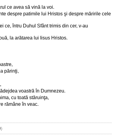
ul ce avea să vină la voi.
nte despre patimile lui Hristos şi despre măririle cele
ei ce, întru Duhul Sfânt trimis din cer, v-au
ă, la arătarea lui Iisus Hristos.
oastre,
a părinţi,
,
şi nădejdea voastră în Dumnezeu.
nima, cu toată stăruinţa,
are rămâne în veac.
9
)