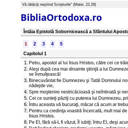
Vă rătăciţi neştiind Scripturile" (Matei, 22,29)
BibliaOrtodoxa.ro
Întâia Epistolă Sobornicească a Sfântului Aposto
1
2
3
4
5
Capitolul 1
1.
Petru, apostol al lui Iisus Hristos, către cei ce trăi
2.
Aleşi după cea mai dinainte ştiinţă a lui Dumnezeu-
se înmulţească!
3.
Binecuvântat fie Dumnezeu şi Tatăl Domnului nostr
nădejde vie,
4.
Spre moştenire nestricăcioasă şi neîntinată şi neve
5.
Cei ce sunteţi păziţi cu puterea lui Dumnezeu, pr
6.
Întru aceasta vă bucuraţi, măcar că acum ar trebui să
7.
Pentru ca credinţa voastră încercată, mult mai de pr
Iisus Hristos.
8.
Pe El, fără să-L fi văzut, Îl iubiţi; întru El, deşi 