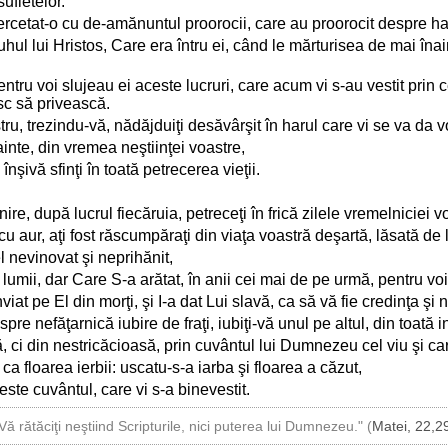
ufletelor.
ercetat-o cu de-amănuntul proorocii, care au proorocit despre har
hul lui Hristos, Care era întru ei, când le mărturisea de mai înai
pentru voi slujeau ei aceste lucruri, care acum vi s-au vestit prin c
sc să privească.
, trezindu-vă, nădăjduiţi desăvârşit în harul care vi se va da vou
nainte, din vremea neştiinţei voastre,
înşivă sfinţi în toată petrecerea vieţii.
.
e, după lucrul fiecăruia, petreceţi în frică zilele vremelniciei v
cu aur, aţi fost răscumpăraţi din viaţa voastră deşartă, lăsată de l
l nevinovat şi neprihănit,
umii, dar Care S-a arătat, în anii cei mai de pe urmă, pentru voi
viat pe El din morţi, şi I-a dat Lui slavă, ca să vă fie credinţa 
re nefăţarnică iubire de fraţi, iubiţi-vă unul pe altul, din toată i
, ci din nestricăcioasă, prin cuvântul lui Dumnezeu cel viu şi c
 ca floarea ierbii: uscatu-s-a iarba şi floarea a căzut,
ste cuvântul, care vi s-a binevestit.
Vă rătăciţi neştiind Scripturile, nici puterea lui Dumnezeu." (
Matei, 22,2