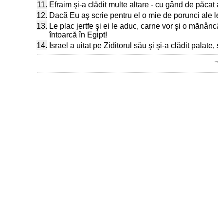
11.
Efraim şi-a clădit multe altare - cu gând de păcat a
12.
Dacă Eu aş scrie pentru el o mie de porunci ale leg
13.
Le plac jertfe şi ei le aduc, carne vor şi o mănân
întoarcă în Egipt!
14.
Israel a uitat pe Ziditorul său şi şi-a clădit palate, 
"