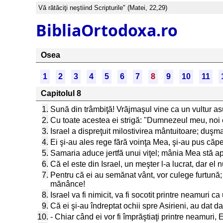
Vă rătăciţi neştiind Scripturile" (Matei, 22,29)
BibliaOrtodoxa.ro
Osea
1
2
3
4
5
6
7
8
9
10
11
Capitolul 8
1.
Sună din trâmbiţă! Vrăjmaşul vine ca un vultur asu
2.
Cu toate acestea ei strigă: "Dumnezeul meu, noi 
3.
Israel a dispreţuit milostivirea mântuitoare; duş
4.
Ei şi-au ales rege fără voinţa Mea, şi-au pus căpete
5.
Samaria aduce jertfă unui viţel; mânia Mea stă a
6.
Că el este din Israel, un meşter l-a lucrat, dar el
7.
Pentru că ei au semănat vânt, vor culege furtună; 
mănânce!
8.
Israel va fi nimicit, va fi socotit printre neamuri ca
9.
Că ei şi-au îndreptat ochii spre Asirieni, au dat da
10.
- Chiar când ei vor fi împrăştiaţi printre neamuri, E