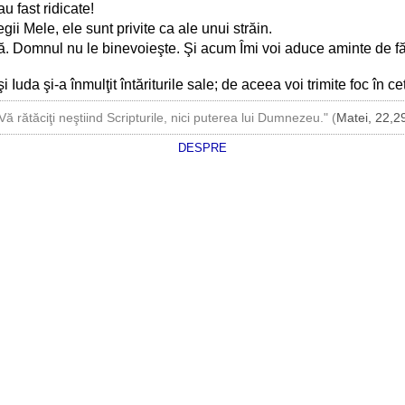
u fast ridicate!
ii Mele, ele sunt privite ca ale unui străin.
că. Domnul nu le binevoieşte. Şi acum Îmi voi aduce aminte de fă
şi Iuda şi-a înmulţit întăriturile sale; de aceea voi trimite foc în ce
Vă rătăciţi neştiind Scripturile, nici puterea lui Dumnezeu." (
Matei, 22,2
DESPRE