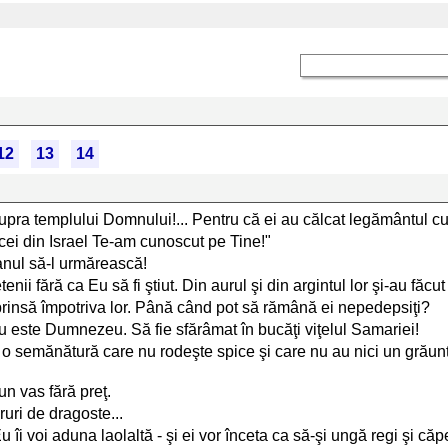
12
13
14
pra templului Domnului!... Pentru că ei au călcat legământul cu 
cei din Israel Te-am cunoscut pe Tine!"
manul să-l urmărească!
nii fără ca Eu să fi ştiut. Din aurul şi din argintul lor şi-au făcu
prinsă împotriva lor. Până când pot să rămână ei nepedepsiţi?
 nu este Dumnezeu. Să fie sfărâmat în bucăţi viţelul Samariei!
o semănătură care nu rodeşte spice şi care nu au nici un grăunte 
 un vas fără preţ.
ruri de dragoste...
u îi voi aduna laolaltă - şi ei vor înceta ca să-şi ungă regi şi căpe