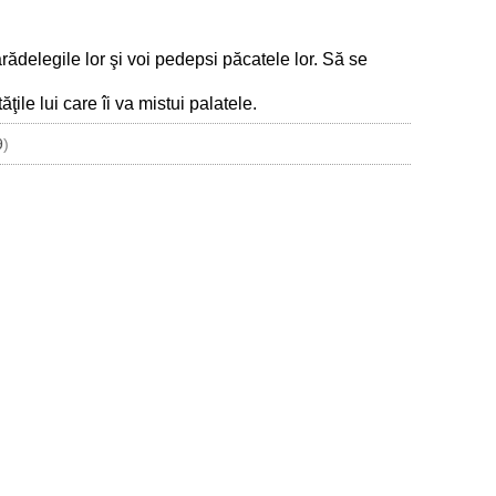
rădelegile lor şi voi pedepsi păcatele lor. Să se
tăţile lui care îi va mistui palatele.
9
)